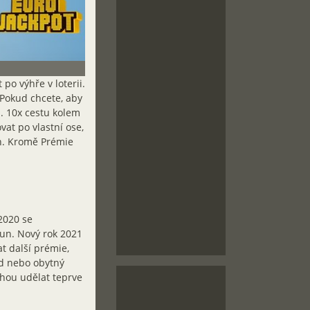
po výhře v loterii.
Pokud chcete, aby
. 10x cestu kolem
vat po vlastní ose,
un. Kromě Prémie
2020 se
run. Nový rok 2021
t další prémie,
nd nebo obytný
ohou udělat teprve