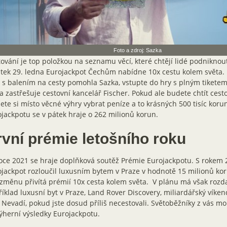
Foto a zdroj: Sazka
ování je top položkou na seznamu věcí, které chtějí lidé podniknout 
tek 29. ledna Eurojackpot Čechům nabídne 10x cestu kolem světa. 
s balením na cesty pomohla Sazka, vstupte do hry s plným tiketem
a zastřešuje cestovní kancelář Fischer. Pokud ale budete chtít cesto
te si místo věcné výhry vybrat peníze a to krásných 500 tisíc kor
jackpotu se v pátek hraje o 262 milionů korun.
rvní prémie letošního roku
roce 2021 se hraje doplňková soutěž Prémie Eurojackpotu. S rokem 
jackpot rozloučil luxusním bytem v Praze v hodnotě 15 milionů ko
změnu přivítá prémií 10x cesta kolem světa. V plánu má však rozda
íklad luxusní byt v Praze, Land Rover Discovery, miliardářský víke
 Nevadí, pokud jste dosud příliš necestovali. Světoběžníky z vás m
ýherní výsledky Eurojackpotu.