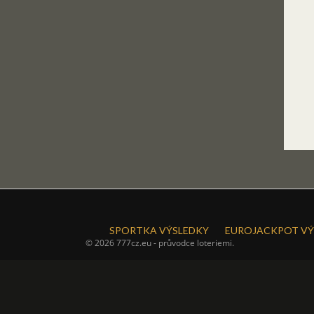
SPORTKA VÝSLEDKY
EUROJACKPOT VÝ
© 2026 777cz.eu - průvodce loteriemi.