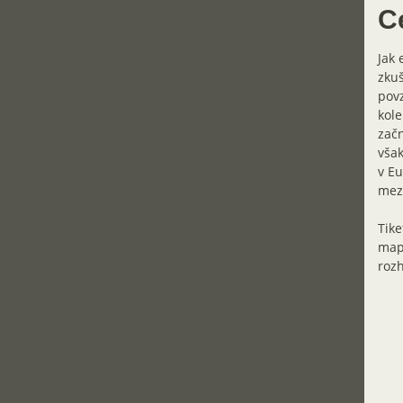
C
Jak 
zkuš
povz
kole
začn
však
v Eu
mezi
Tike
map
roz