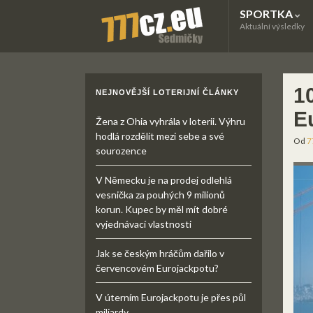
SPORTKA
Aktuální výsledky
1
NEJNOVĚJŠÍ LOTERIJNÍ ČLÁNKY
E
Žena z Ohia vyhrála v loterii. Výhru
hodlá rozdělit mezi sebe a své
Od
7
sourozence
V Německu je na prodej odlehlá
vesnička za pouhých 9 milionů
korun. Kupec by měl mít dobré
vyjednávací vlastnosti
Jak se českým hráčům dařilo v
červencovém Eurojackpotu?
V úterním Eurojackpotu je přes půl
miliardy