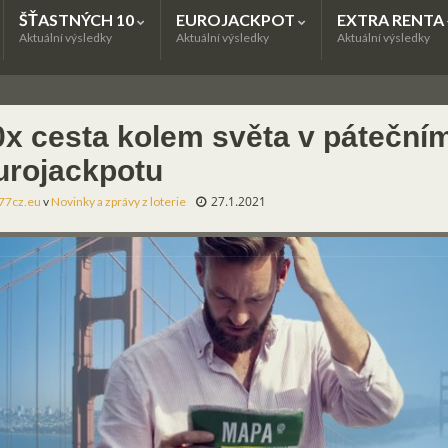
ŠŤASTNÝCH 10
EUROJACKPOT
EXTRA RENTA
Aktuální výsledky
Aktuální výsledky
Aktuální výsledky
0x cesta kolem světa v páteční
urojackpotu
27.1.2021
77cz.eu
v
Novinky a zprávy z loterie