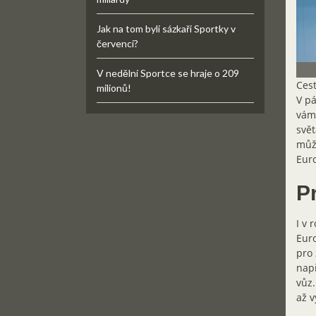
Jak na tom byli sázkaři Sportky v
červenci?
V nedělní Sportce se hraje o 209
Cest
milionů!
V pá
vám 
svět
může
Euro
P
I v 
Euro
pro 
např
vůz.
až v