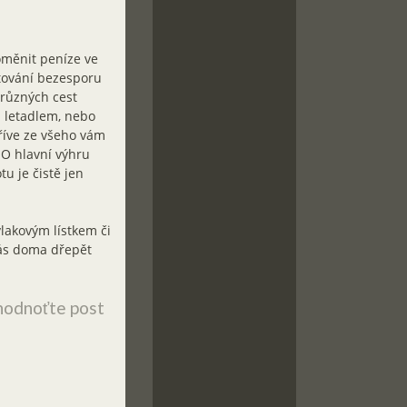
roměnit peníze ve
stování bezesporu
 různých cest
m letadlem, nebo
říve ze všeho vám
 O hlavní výhru
u je čistě jen
vlakovým lístkem či
ás doma dřepět
odnoťte post