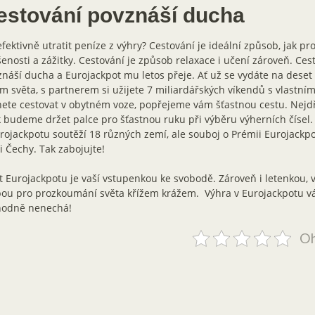
estování povznáší ducha
efektivně utratit peníze z výhry? Cestování je ideální způsob, jak p
enosti a zážitky. Cestování je způsob relaxace i učení zároveň. Ce
náší ducha a Eurojackpot mu letos přeje. Ať už se vydáte na deset
m světa, s partnerem si užijete 7 miliardářských víkendů s vlastní
ete cestovat v obytném voze, popřejeme vám šťastnou cestu. Nejd
 budeme držet palce pro šťastnou ruku při výběru výherních čísel.
rojackpotu soutěží 18 různých zemí, ale souboj o Prémii Eurojackpot
 Čechy. Tak zabojujte!
t Eurojackpotu je vaší vstupenkou ke svobodě. Zároveň i letenkou, 
ou pro prozkoumání světa křížem krážem. Výhra v Eurojackpotu v
hodně nenechá!
Oh