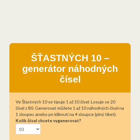
ŠŤASTNÝCH 10 –
generátor náhodných
čísel
Ve Šťastných 10 se tipuje 1 až 10 čísel. Losuje se 20
čísel z 80. Generovat můžete 1 až 10 náhodných čísel na
1 sloupec anebo po kliknutí na 4 sloupce (plný tiket).
Kolik čísel chcete vygenerovat?