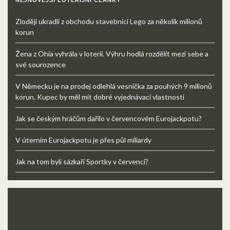
NEJNOVĚJŠÍ LOTERIJNÍ ČLÁNKY
Zloději ukradli z obchodu stavebnici Lego za několik milionů
korun
Žena z Ohia vyhrála v loterii. Výhru hodlá rozdělit mezi sebe a
své sourozence
V Německu je na prodej odlehlá vesnička za pouhých 9 milionů
korun. Kupec by měl mít dobré vyjednávací vlastnosti
Jak se českým hráčům dařilo v červencovém Eurojackpotu?
V úterním Eurojackpotu je přes půl miliardy
Jak na tom byli sázkaři Sportky v červenci?