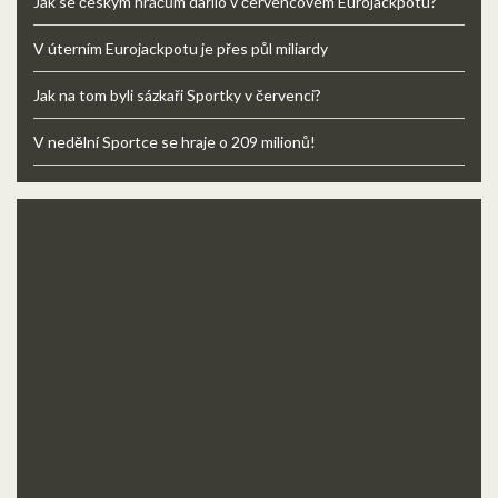
Jak se českým hráčům dařilo v červencovém Eurojackpotu?
V úterním Eurojackpotu je přes půl miliardy
Jak na tom byli sázkaři Sportky v červenci?
V nedělní Sportce se hraje o 209 milionů!