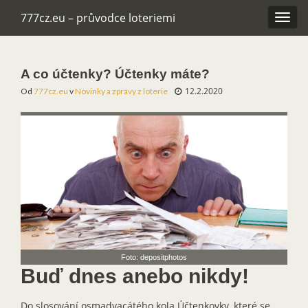
777cz.eu – průvodce loteriemi
Rozba
navig
A co účtenky? Účtenky máte?
12.2.2020
Od
777cz.eu
v
Novinky a zprávy z loterie
Foto: depositphotos
Buď dnes anebo nikdy!
Do slosování osmadvacátého kola Účtenkovky, které se