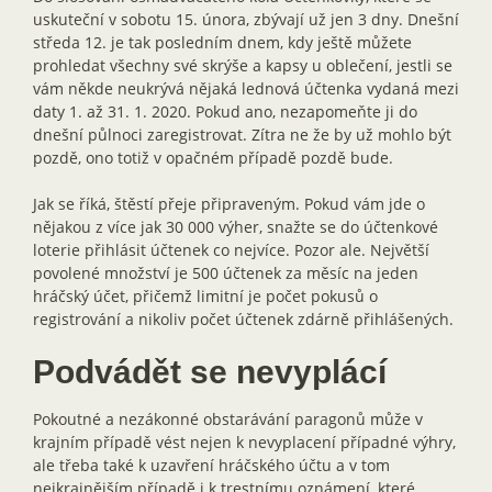
uskuteční v sobotu 15. února, zbývají už jen 3 dny. Dnešní
středa 12. je tak posledním dnem, kdy ještě můžete
prohledat všechny své skrýše a kapsy u oblečení, jestli se
vám někde neukrývá nějaká lednová účtenka vydaná mezi
daty 1. až 31. 1. 2020. Pokud ano, nezapomeňte ji do
dnešní půlnoci zaregistrovat. Zítra ne že by už mohlo být
pozdě, ono totiž v opačném případě pozdě bude.
Jak se říká, štěstí přeje připraveným. Pokud vám jde o
nějakou z více jak 30 000 výher, snažte se do účtenkové
loterie přihlásit účtenek co nejvíce. Pozor ale. Největší
povolené množství je 500 účtenek za měsíc na jeden
hráčský účet, přičemž limitní je počet pokusů o
registrování a nikoliv počet účtenek zdárně přihlášených.
Podvádět se nevyplácí
Pokoutné a nezákonné obstarávání paragonů může v
krajním případě vést nejen k nevyplacení případné výhry,
ale třeba také k uzavření hráčského účtu a v tom
nejkrajnějším případě i k trestnímu oznámení, které