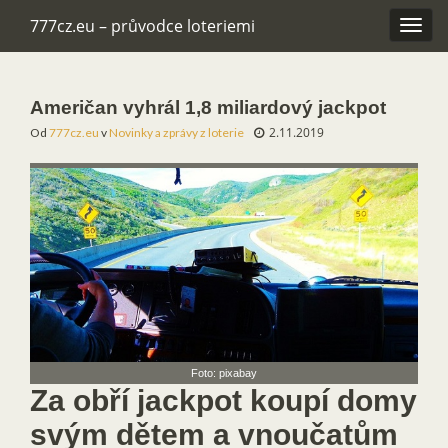
777cz.eu – průvodce loteriemi
Rozba
navig
Američan vyhrál 1,8 miliardový jackpot
2.11.2019
Od
777cz.eu
v
Novinky a zprávy z loterie
Foto: pixabay
Za obří jackpot koupí domy
svým dětem a vnoučatům