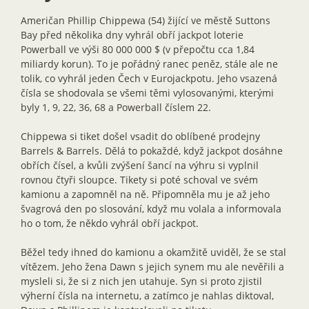
Američan Phillip Chippewa (54) žijící ve městě Suttons
Bay před několika dny vyhrál obří jackpot loterie
Powerball ve výši 80 000 000 $ (v přepočtu cca 1,84
miliardy korun). To je pořádný ranec peněz, stále ale ne
tolik, co vyhrál jeden Čech v Eurojackpotu. Jeho vsazená
čísla se shodovala se všemi těmi vylosovanými, kterými
byly 1, 9, 22, 36, 68 a Powerball číslem 22.
Chippewa si tiket došel vsadit do oblíbené prodejny
Barrels & Barrels. Dělá to pokaždé, když jackpot dosáhne
obřích čísel, a kvůli zvýšení šancí na výhru si vyplnil
rovnou čtyři sloupce. Tikety si poté schoval ve svém
kamionu a zapomněl na ně. Připomněla mu je až jeho
švagrová den po slosování, když mu volala a informovala
ho o tom, že někdo vyhrál obří jackpot.
Běžel tedy ihned do kamionu a okamžitě uviděl, že se stal
vítězem. Jeho žena Dawn s jejich synem mu ale nevěřili a
mysleli si, že si z nich jen utahuje. Syn si proto zjistil
výherní čísla na internetu, a zatímco je nahlas diktoval,