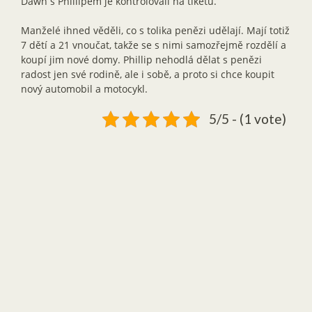
Dawn s Phillipem je kontrolovali na tiketu.
Manželé ihned věděli, co s tolika penězi udělají. Mají totiž
7 dětí a 21 vnoučat, takže se s nimi samozřejmě rozdělí a
koupí jim nové domy. Phillip nehodlá dělat s penězi
radost jen své rodině, ale i sobě, a proto si chce koupit
nový automobil a motocykl.
5/5 - (1 vote)