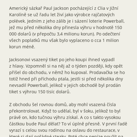
Americký sázkař Paul Jackson pocházející z Clia v Jižní
Karolíně se už řadu let živí jako výrobce rajčatových
polévek. Jedním z jeho zálib je i sázení loterie Powerball,
jež mu před několika dny přinesla výhru v hodnotě 150
000 dolarů (v přepočtu 3,4 milionu korun). Po odečtení
všech poplatků mu však bylo vyplaceno o cca 1 milion
korun méně.
Jacksonovi vsazený tiket po jeho koupi ihned vypadl
z hlavy. Vzpomněl si na něj až o týden později, kdy opět
přišel do obchodu, v němž ho kupoval. Prodavačka se ho
totiž hned při příchodu ptala, jestli si před několika dny
nevsadil Powerball, jelikož v jejich obchodě byl prodán
tiket s výhrou 150 tisíc dolarů.
Z obchodu šel rovnou domů, aby mohl vsazená čísla
překontrolovat. Když to udělal, byl v šoku, jelikož to byl
právě on, kdo tučnou výhru získal. A co s takto vysokou
částkou bude Paul dělat? To ví úplně přesně. V první řadě
vyrazí s celou svou rodinou na oslavu do restaurace, v
které si dají pořádné steaky. Poté chce peníze použít na