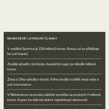
NEJNOVĚJŠÍ LOTERIJNÍ ČLÁNKY
V nedělní Sportce je 228 milionů korun. Bonus už se přibližuje
ke své hranici
Zloději ukradli z obchodu stavebnici Lego za několik milionů
korun
Žena z Ohia vyhrála v loterii. Výhru hodlá rozdělit mezi sebe a
své sourozence
V Německu je na prodej odlehlá vesnička za pouhých 9 milionů
korun. Kupec by měl mít dobré vyjednávací vlastnosti