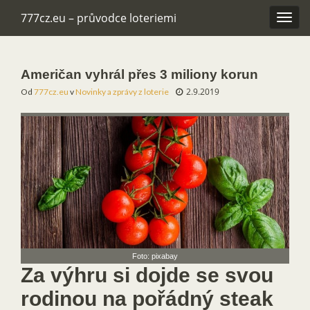
777cz.eu – průvodce loteriemi
Rozba
navig
Američan vyhrál přes 3 miliony korun
2.9.2019
Od
777cz.eu
v
Novinky a zprávy z loterie
Foto: pixabay
Za výhru si dojde se svou
rodinou na pořádný steak