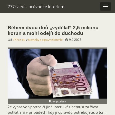
777cz.eu – průvodce loteriemi
Rozba
navig
Během dvou dnů „vydělal” 2,5 milionu
korun a mohl odejít do důchodu
9.2.2023
Od
777cz.eu
v
Novinky a zprávy z loterie
Foto: pixabay
Že výhra ve Sportce či jiné loterii vás nemusí za život
potkat ani v případech, kdy ji opravdu potřebujete, o tom