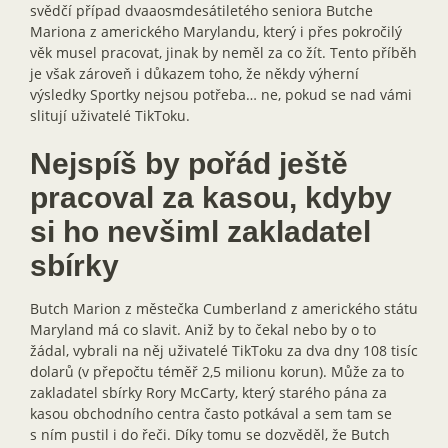
svědčí případ dvaaosmdesátiletého seniora Butche
Mariona z amerického Marylandu, který i přes pokročilý
věk musel pracovat, jinak by neměl za co žít. Tento příběh
je však zároveň i důkazem toho, že někdy výherní
výsledky Sportky nejsou potřeba… ne, pokud se nad vámi
slitují uživatelé TikToku.
Nejspíš by pořád ještě
pracoval za kasou, kdyby
si ho nevšiml zakladatel
sbírky
Butch Marion z městečka Cumberland z amerického státu
Maryland má co slavit. Aniž by to čekal nebo by o to
žádal, vybrali na něj uživatelé TikToku za dva dny 108 tisíc
dolarů (v přepočtu téměř 2,5 milionu korun). Může za to
zakladatel sbírky Rory McCarty, který starého pána za
kasou obchodního centra často potkával a sem tam se
s ním pustil i do řeči. Díky tomu se dozvěděl, že Butch