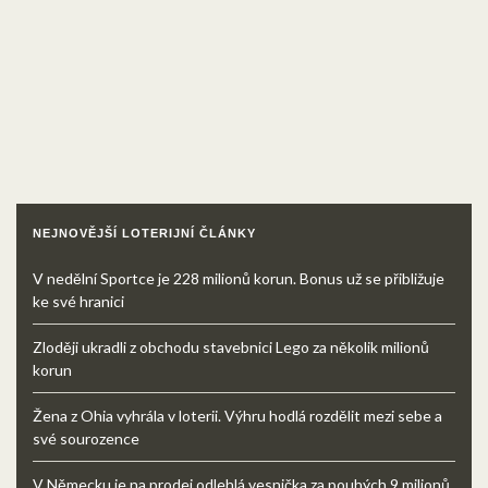
NEJNOVĚJŠÍ LOTERIJNÍ ČLÁNKY
V nedělní Sportce je 228 milionů korun. Bonus už se přibližuje
ke své hranici
Zloději ukradli z obchodu stavebnici Lego za několik milionů
korun
Žena z Ohia vyhrála v loterii. Výhru hodlá rozdělit mezi sebe a
své sourozence
V Německu je na prodej odlehlá vesnička za pouhých 9 milionů