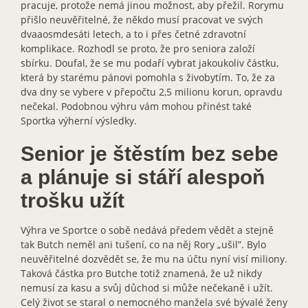
pracuje, protože nemá jinou možnost, aby přežil. Rorymu
přišlo neuvěřitelné, že někdo musí pracovat ve svých
dvaaosmdesáti letech, a to i přes četné zdravotní
komplikace. Rozhodl se proto, že pro seniora založí
sbírku. Doufal, že se mu podaří vybrat jakoukoliv částku,
která by starému pánovi pomohla s živobytím. To, že za
dva dny se vybere v přepočtu 2,5 milionu korun, opravdu
nečekal. Podobnou výhru vám mohou přinést také
Sportka výherní výsledky.
Senior je štěstím bez sebe
a plánuje si stáří alespoň
trošku užít
Výhra ve Sportce o sobě nedává předem vědět a stejně
tak Butch neměl ani tušení, co na něj Rory „ušil”. Bylo
neuvěřitelné dozvědět se, že mu na účtu nyní visí miliony.
Taková částka pro Butche totiž znamená, že už nikdy
nemusí za kasu a svůj důchod si může nečekaně i užít.
Celý život se staral o nemocného manžela své bývalé ženy