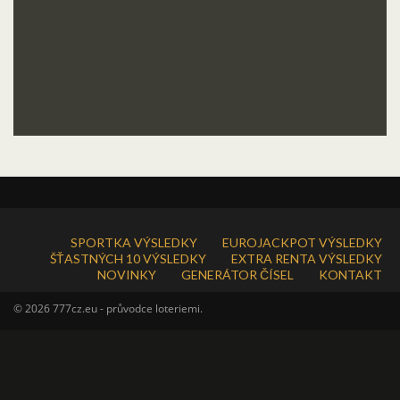
SPORTKA VÝSLEDKY
EUROJACKPOT VÝSLEDKY
ŠŤASTNÝCH 10 VÝSLEDKY
EXTRA RENTA VÝSLEDKY
NOVINKY
GENERÁTOR ČÍSEL
KONTAKT
© 2026 777cz.eu - průvodce loteriemi.