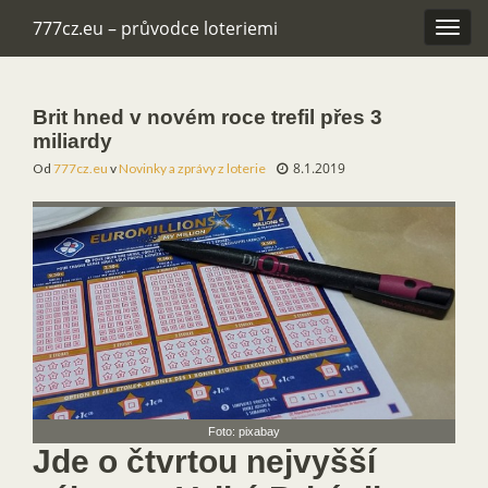
777cz.eu – průvodce loteriemi
Rozba
navig
Brit hned v novém roce trefil přes 3
miliardy
8.1.2019
Od
777cz.eu
v
Novinky a zprávy z loterie
Foto: pixabay
Jde o čtvrtou nejvyšší