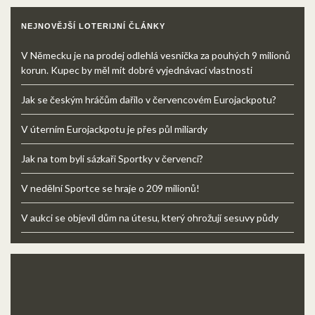
NEJNOVĚJŠÍ LOTERIJNÍ ČLÁNKY
V Německu je na prodej odlehlá vesnička za pouhých 9 milionů
korun. Kupec by měl mít dobré vyjednávací vlastnosti
Jak se českým hráčům dařilo v červencovém Eurojackpotu?
V úterním Eurojackpotu je přes půl miliardy
Jak na tom byli sázkaři Sportky v červenci?
V nedělní Sportce se hraje o 209 milionů!
V aukci se objevil dům na útesu, který ohrožují sesuvy půdy