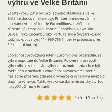
výhru ve Velké Británii
Začátek roku 2019 byl pro jednoho šťastlivce z Velké
Británie doslova miliardový. Při úterním novoročním
losování evropské loterie Euromillions, kterého se
zúčastňují i státy jako Francie, Španělsko, Rakousko,
Belgie, Irsko, Lucembursko, Portugalsko a Švýcarsko, padl
totiž jackpot ve výši 114 969 755,7 liber (v přepočtu přes
3,2 miliard korun).
Společnost provozující loterii Euromillions prozradila, že
výhra poputuje do Velké Británie. Po ověření pravosti
výherního tiketu si sám výherce rozhodne, zda chce být
zveřejněn v médiích. Pokud ano, provozovatel loterie
následně prozradí, zda jde o výherce či výherkyni anebo o
skupinu výherců. Takto vysoká částka je historicky čtvrtou
nejvyšší výhrou v Británii.
5/5 - (1 vote)