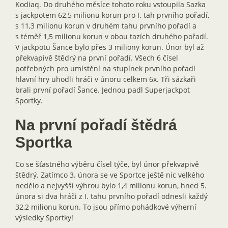
Kodiaq. Do druhého měsíce tohoto roku vstoupila Sazka
s jackpotem 62,5 milionu korun pro I. tah prvního pořadí,
s 11,3 milionu korun v druhém tahu prvního pořadí a
s téměř 1,5 milionu korun v obou tazích druhého pořadí.
V jackpotu Šance bylo přes 3 miliony korun. Únor byl až
překvapivě štědrý na první pořadí. Všech 6 čísel
potřebných pro umístění na stupínek prvního pořadí
hlavní hry uhodli hráči v únoru celkem 6x. Tři sázkaři
brali první pořadí Šance. Jednou padl Superjackpot
Sportky.
Na první pořadí štědrá
Sportka
Co se šťastného výběru čísel týče, byl únor překvapivě
štědrý. Zatímco 3. února se ve Sportce ještě nic velkého
nedělo a nejvyšší výhrou bylo 1,4 milionu korun, hned 5.
února si dva hráči z I. tahu prvního pořadí odnesli každý
32,2 milionu korun. To jsou přímo pohádkové výherní
výsledky Sportky!