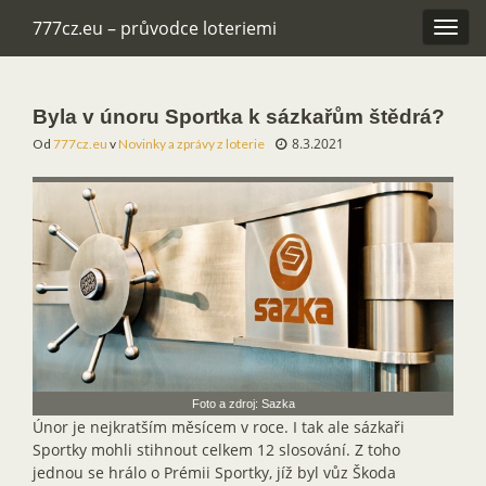
777cz.eu – průvodce loteriemi
Rozba
navig
Byla v únoru Sportka k sázkařům štědrá?
8.3.2021
Od
777cz.eu
v
Novinky a zprávy z loterie
Foto a zdroj: Sazka
Únor je nejkratším měsícem v roce. I tak ale sázkaři
Sportky mohli stihnout celkem 12 slosování. Z toho
jednou se hrálo o Prémii Sportky, jíž byl vůz Škoda