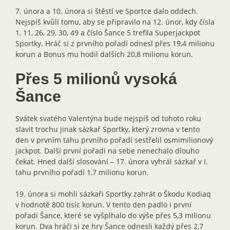
7. února a 10. února si štěstí ve Sportce dalo oddech.
Nejspíš kvůli tomu, aby se připravilo na 12. únor, kdy čísla
1, 11, 26, 29, 30, 49 a číslo Šance 5 trefila Superjackpot
Sportky. Hráč si z prvního pořadí odnesl přes 19,4 milionu
korun a Bonus mu hodil dalších 20,8 milionu korun.
Přes 5 milionů vysoká
Šance
Svátek svatého Valentýna bude nejspíš od tohoto roku
slavit trochu jinak sázkař Sportky, který zrovna v tento
den v prvním tahu prvního pořadí sestřelil osmimilionový
jackpot. Další první pořadí na sebe nenechalo dlouho
čekat. Hned další slosování – 17. února vyhrál sázkař v I.
tahu prvního pořadí 1,7 milionu korun.
19. února si mohli sázkaři Sportky zahrát o Škodu Kodiaq
v hodnotě 800 tisíc korun. V tento den padlo i první
pořadí Šance, které se vyšplhalo do výše přes 5,3 milionu
korun. Dva hráči si ze hry Šance odnesli každý přes 2,7