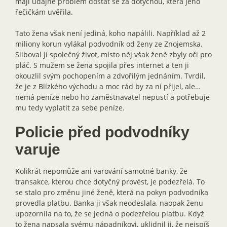
mají údajně problém dostat se za dotyčnou, která jeho
řečičkám uvěřila.
Tato žena však není jediná, koho napálili. Například až 2
miliony korun vylákal podvodník od ženy ze Znojemska.
Sliboval jí společný život, místo něj však ženě zbyly oči pro
pláč. S mužem se žena spojila přes internet a ten ji
okouzlil svým pochopením a zdvořilým jednáním. Tvrdil,
že je z Blízkého východu a moc rád by za ní přijel, ale…
nemá peníze nebo ho zaměstnavatel nepustí a potřebuje
mu tedy vyplatit za sebe peníze.
Policie před podvodníky
varuje
Kolikrát nepomůže ani varování samotné banky, že
transakce, kterou chce dotyčný provést, je podezřelá. To
se stalo pro změnu jiné ženě, která na pokyn podvodníka
provedla platbu. Banka ji však neodeslala, naopak ženu
upozornila na to, že se jedná o podezřelou platbu. Když
to žena napsala svému nápadníkovi, uklidnil ji, že nejspíš