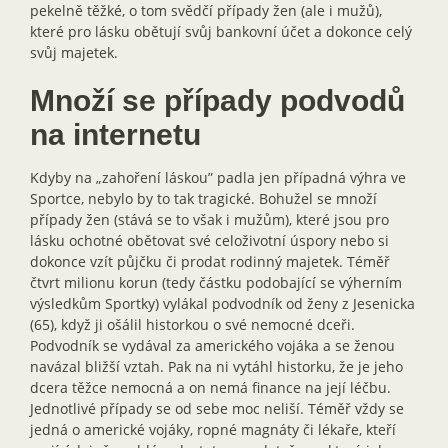
pekelně těžké, o tom svědčí případy žen (ale i mužů),
které pro lásku obětují svůj bankovní účet a dokonce celý
svůj majetek.
Množí se případy podvodů
na internetu
Kdyby na „zahoření láskou” padla jen případná výhra ve
Sportce, nebylo by to tak tragické. Bohužel se množí
případy žen (stává se to však i mužům), které jsou pro
lásku ochotné obětovat své celoživotní úspory nebo si
dokonce vzít půjčku či prodat rodinný majetek. Téměř
čtvrt milionu korun (tedy částku podobající se výherním
výsledkům Sportky) vylákal podvodník od ženy z Jesenicka
(65), když ji ošálil historkou o své nemocné dceři.
Podvodník se vydával za amerického vojáka a se ženou
navázal bližší vztah. Pak na ni vytáhl historku, že je jeho
dcera těžce nemocná a on nemá finance na její léčbu.
Jednotlivé případy se od sebe moc neliší. Téměř vždy se
jedná o americké vojáky, ropné magnáty či lékaře, kteří