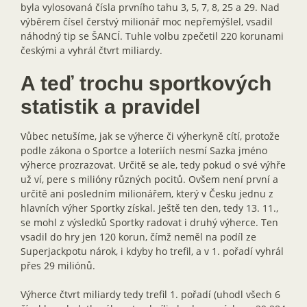
byla vylosovaná čísla prvního tahu 3, 5, 7, 8, 25 a 29. Nad
výběrem čísel čerstvý milionář moc nepřemýšlel, vsadil
náhodný tip se ŠANCÍ. Tuhle volbu zpečetil 220 korunami
českými a vyhrál čtvrt miliardy.
A teď trochu sportkových
statistik a pravidel
Vůbec netušíme, jak se výherce či výherkyně cítí, protože
podle zákona o Sportce a loteriích nesmí Sazka jméno
výherce prozrazovat. Určitě se ale, tedy pokud o své výhře
už ví, pere s milióny různých pocitů. Ovšem není první a
určitě ani posledním milionářem, který v Česku jednu z
hlavních výher Sportky získal. Ještě ten den, tedy 13. 11.,
se mohl z výsledků Sportky radovat i druhý výherce. Ten
vsadil do hry jen 120 korun, čímž neměl na podíl ze
Superjackpotu nárok, i kdyby ho trefil, a v 1. pořadí vyhrál
přes 29 miliónů.
Výherce čtvrt miliardy tedy trefil 1. pořadí (uhodl všech 6