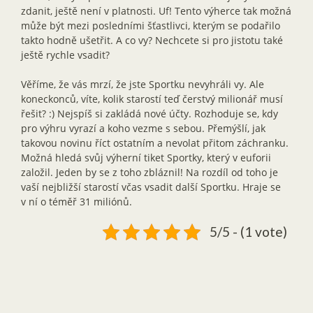
zdanit, ještě není v platnosti. Uf! Tento výherce tak možná
může být mezi posledními šťastlivci, kterým se podařilo
takto hodně ušetřit. A co vy? Nechcete si pro jistotu také
ještě rychle vsadit?
Věříme, že vás mrzí, že jste Sportku nevyhráli vy. Ale
koneckonců, víte, kolik starostí teď čerstvý milionář musí
řešit? :) Nejspíš si zakládá nové účty. Rozhoduje se, kdy
pro výhru vyrazí a koho vezme s sebou. Přemýšlí, jak
takovou novinu říct ostatním a nevolat přitom záchranku.
Možná hledá svůj výherní tiket Sportky, který v euforii
založil. Jeden by se z toho zbláznil! Na rozdíl od toho je
vaší nejbližší starostí včas vsadit další Sportku. Hraje se
v ní o téměř 31 miliónů.
5/5 - (1 vote)