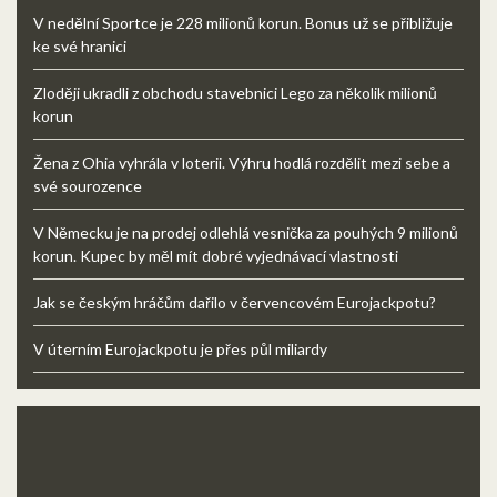
V nedělní Sportce je 228 milionů korun. Bonus už se přibližuje
ke své hranici
Zloději ukradli z obchodu stavebnici Lego za několik milionů
korun
Žena z Ohia vyhrála v loterii. Výhru hodlá rozdělit mezi sebe a
své sourozence
V Německu je na prodej odlehlá vesnička za pouhých 9 milionů
korun. Kupec by měl mít dobré vyjednávací vlastnosti
Jak se českým hráčům dařilo v červencovém Eurojackpotu?
V úterním Eurojackpotu je přes půl miliardy