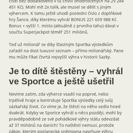
čísel bez dodatkového v tu chvíli ohodnocených na 29 284
451 Kč). Mohl mít 2x tolik, ale musel se dělit s jiným
výhercem. K tomu ještě uhodl poslední číslo z doplňkové
hry Šance, díky kterému vyhrál BONUS 221 659 988 Kč.
Bonus + vyšší 1. místo (aktuálně z prvního tahu) dával v
součtu Superjackpot téměř 251 miliónů.
Teď už milionář se díky šťastným Sportka výsledkům
zařadil na dost luxusní seznam – přímo milionářský. Pane
mu může říkat čtvrtá nejvyšší výhra v historii Sazky.
Je to dítě štěstěny – vyhrál
ve Sportce a ještě ušetřil
Nevíme zatím, zda výherce vsadil na poprvé, nebo
trpělivě hraje a kontroluje Sportka výsledky celý svůj
sázkařský život. Co víme je, že štěstí na něho sedlo hned
dvakrát. Kdyby ve Sportce vyhrál o něco později, mohl by
pravděpodobně ze své pohádkové výhry státu odevzdat
až 37 miliónů na daních! To naštěstí nemusí, protože
zákon, kterým poslanecká sněmovna navrhuje výhru