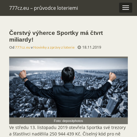
777cz.eu – průvodce loteriemi
Rozba
navig
Čerstvý výherce Sportky má čtvrt
miliardy!
18.11.2019
Od
777cz.eu
v
Novinky a zprávy z loterie
Foto: depositphotos
Ve středu 13. listopadu 2019 otevřela Sportka své trezory
a šťastlivci nadělila 250 944 439 Kč. Číselný kód pro ně