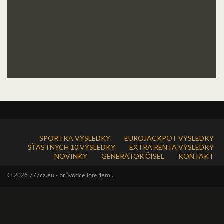
SPORTKA VÝSLEDKY
EUROJACKPOT VÝSLEDKY
ŠŤASTNÝCH 10 VÝSLEDKY
EXTRA RENTA VÝSLEDKY
NOVINKY
GENERÁTOR ČÍSEL
KONTAKT
© 2026 777cz.eu - průvodce loteriemi.