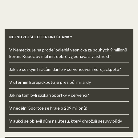
NEJNOVĚJŠÍ LOTERIJNÍ ČLÁNKY
V Německu je na prodej odlehlá vesnička za pouhých 9 milionů
korun. Kupec by měl mít dobré vyjednávací vlastnosti
Jak se českým hráčům dařilo v červencovém Eurojackpotu?
V úterním Eurojackpotu je přes půl miliardy
Jak na tom byli sázkaři Sportky v červenci?
V nedělní Sportce se hraje o 209 milionů!
V aukci se objevil dům na útesu, který ohrožují sesuvy půdy