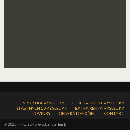
SPORTKA VÝSLEDKY
EUROJACKPOT VÝSLEDKY
ŠŤASTNÝCH 10 VÝSLEDKY
EXTRA RENTA VÝSLEDKY
NOVINKY
GENERÁTOR ČÍSEL
KONTAKT
© 2026 777cz.eu - průvodce loteriemi.