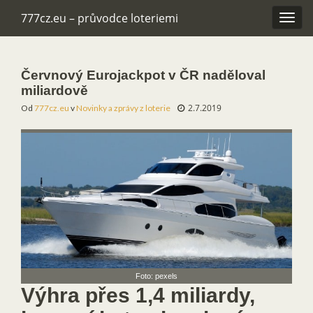
777cz.eu – průvodce loteriemi
Rozba
navig
Červnový Eurojackpot v ČR naděloval
miliardově
2.7.2019
Od
777cz.eu
v
Novinky a zprávy z loterie
Foto: pexels
Výhra přes 1,4 miliardy,