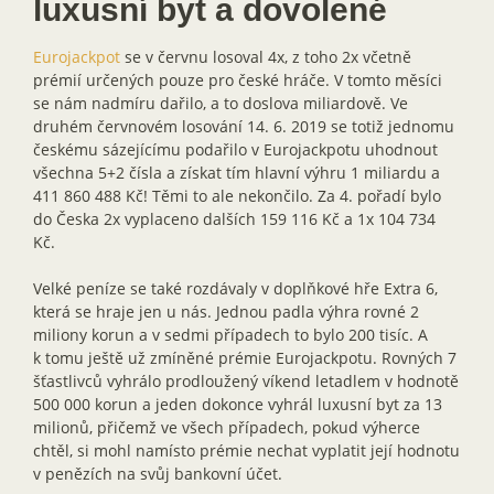
luxusní byt a dovolené
Eurojackpot
se v červnu losoval 4x, z toho 2x včetně
prémií určených pouze pro české hráče. V tomto měsíci
se nám nadmíru dařilo, a to doslova miliardově. Ve
druhém červnovém losování 14. 6. 2019 se totiž jednomu
českému sázejícímu podařilo v Eurojackpotu uhodnout
všechna 5+2 čísla a získat tím hlavní výhru 1 miliardu a
411 860 488 Kč! Těmi to ale nekončilo. Za 4. pořadí bylo
do Česka 2x vyplaceno dalších 159 116 Kč a 1x 104 734
Kč.
Velké peníze se také rozdávaly v doplňkové hře Extra 6,
která se hraje jen u nás. Jednou padla výhra rovné 2
miliony korun a v sedmi případech to bylo 200 tisíc. A
k tomu ještě už zmíněné prémie Eurojackpotu. Rovných 7
šťastlivců vyhrálo prodloužený víkend letadlem v hodnotě
500 000 korun a jeden dokonce vyhrál luxusní byt za 13
milionů, přičemž ve všech případech, pokud výherce
chtěl, si mohl namísto prémie nechat vyplatit její hodnotu
v penězích na svůj bankovní účet.