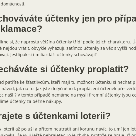
 domácnosti.
chováváte účtenky jen pro příp
eklamace?
íme si, že naprostá většina účtenky třídí podle jejich charakteru. Ú
é nejdou vrátit, obvykle vyhazují, zatímco účtenky za věc s vyšší ho
vají. Jestlipak si i miliardáři účtenky schovávají?
echáváte si účtenky proplatit?
d patříte ke šťastlivcům, kteří mají tu možnost účtenku si nechat p
 návod, jak na to. Jak jste dotyčného k proplácení účtenek přesvědči
c našli? V tomto případě nemáme na mysli firemní účtenky typu c
líme účtenky za běžné nákupy.
ajete s účtenkami loterii?
v loterii až po uši a přitom neutratit ani korunu navíc, to umí jen lot
nkovka. Že vy ji ještě nehrajete? To je chyba, protože se hraje už 