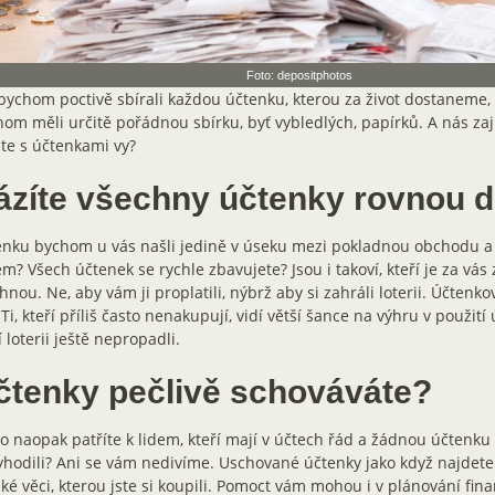
Foto: depositphotos
ychom poctivě sbírali každou účtenku, kterou za život dostaneme, 
om měli určitě pořádnou sbírku, byť vybledlých, papírků. A nás za
te s účtenkami vy?
ázíte všechny účtenky rovnou 
enku bychom u vás našli jedině v úseku mezi pokladnou obchodu 
m? Všech účtenek se rychle zbavujete? Jsou i takoví, kteří je za vás 
hnou. Ne, aby vám ji proplatili, nýbrž aby si zahráli loterii. Účtenko
. Ti, kteří příliš často nenakupují, vidí větší šance na výhru v použití
í loterii ještě nepropadli.
čtenky pečlivě schováváte?
 naopak patříte k lidem, kteří mají v účtech řád a žádnou účtenku 
hodili? Ani se vám nedivíme. Uschované účtenky jako když najdete
ké věci, kterou jste si koupili. Pomoct vám mohou i v plánování fin