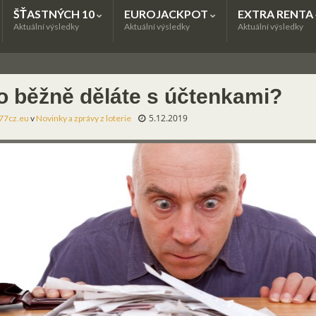
ŠŤASTNÝCH 10
EUROJACKPOT
EXTRA RENTA
Aktuální výsledky
Aktuální výsledky
Aktuální výsledky
o běžně děláte s účtenkami?
5.12.2019
77cz.eu
v
Novinky a zprávy z loterie