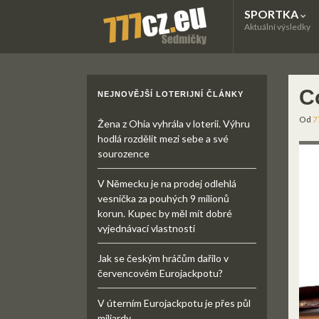
SPORTKA
Aktuální výsledky
C
NEJNOVĚJŠÍ LOTERIJNÍ ČLÁNKY
Od
7
Žena z Ohia vyhrála v loterii. Výhru
hodlá rozdělit mezi sebe a své
sourozence
V Německu je na prodej odlehlá
vesnička za pouhých 9 milionů
korun. Kupec by měl mít dobré
vyjednávací vlastnosti
Jak se českým hráčům dařilo v
červencovém Eurojackpotu?
V úterním Eurojackpotu je přes půl
miliardy