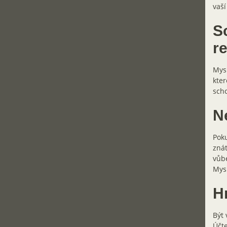
vaší
S
r
Mysl
kter
scho
N
Poku
znát
vůbe
Mys
Hr
Být 
Účte