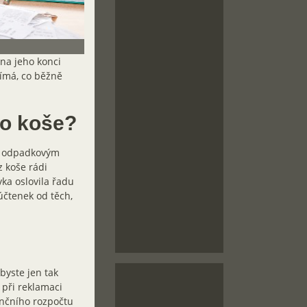
na jeho konci
jímá, co běžně
do koše?
a odpadkovým
z koše rádi
vka oslovila řadu
 účtenek od těch,
byste jen tak
 při reklamaci
ančního rozpočtu