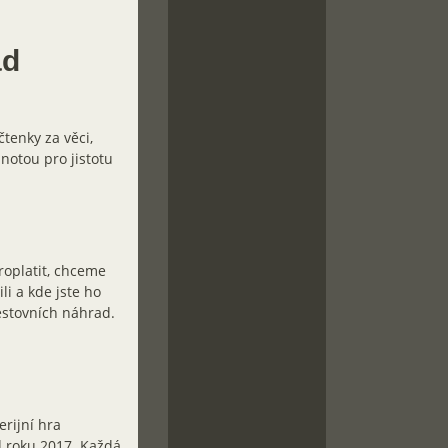
ad
čtenky za věci,
dnotou pro jistotu
roplatit, chceme
li a kde jste ho
estovních náhrad.
erijní hra
od roku 2017. Každá