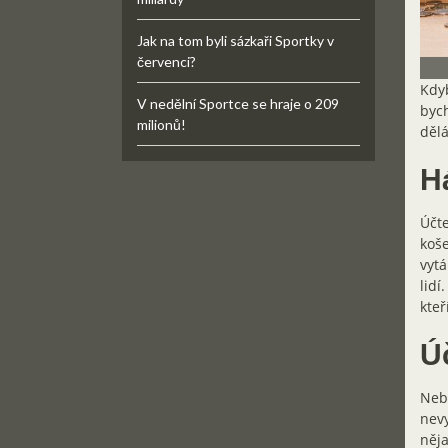
Jak na tom byli sázkaři Sportky v
červenci?
Kdyb
V nedělní Sportce se hraje o 209
bych
milionů!
dělá
H
Účt
koše
vytá
lidí
kteř
Ú
Nebo
nevy
něja