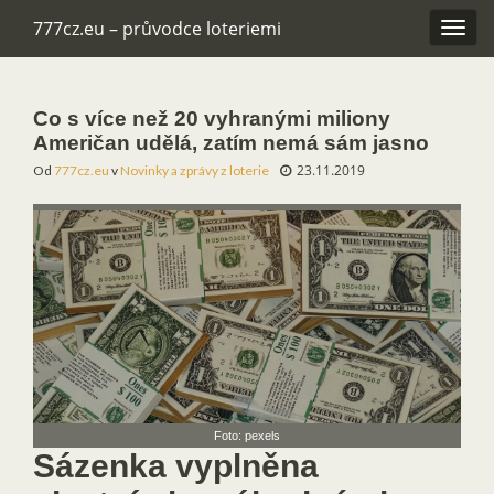
777cz.eu – průvodce loteriemi
Rozba
navig
Co s více než 20 vyhranými miliony
Američan udělá, zatím nemá sám jasno
23.11.2019
Od
777cz.eu
v
Novinky a zprávy z loterie
Foto: pexels
Sázenka vyplněna