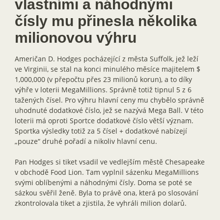
vlastními a náhodnými
čísly mu přinesla několika
milionovou výhru
Američan D. Hodges pocházející z města Suffolk, jež leží
ve Virginii, se stal na konci minulého měsíce majitelem $
1,000,000 (v přepočtu přes 23 milionů korun), a to díky
výhře v loterii MegaMillions. Správně totiž tipnul 5 z 6
tažených čísel. Pro výhru hlavní ceny mu chybělo správně
uhodnuté dodatkové číslo, jež se nazývá Mega Ball. V této
loterii má oproti Sportce dodatkové číslo větší význam.
Sportka výsledky totiž za 5 čísel + dodatkové nabízejí
„pouze“ druhé pořadí a nikoliv hlavní cenu.
Pan Hodges si tiket vsadil ve vedlejším městě Chesapeake
v obchodě Food Lion. Tam vyplnil sázenku MegaMillions
svými oblíbenými a náhodnými čísly. Doma se poté se
sázkou svěřil ženě. Byla to právě ona, která po slosování
zkontrolovala tiket a zjistila, že vyhráli milion dolarů.