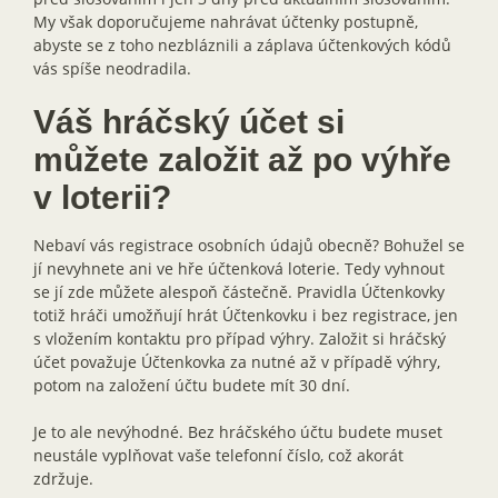
My však doporučujeme nahrávat účtenky postupně,
abyste se z toho nezbláznili a záplava účtenkových kódů
vás spíše neodradila.
Váš hráčský účet si
můžete založit až po výhře
v loterii?
Nebaví vás registrace osobních údajů obecně? Bohužel se
jí nevyhnete ani ve hře účtenková loterie. Tedy vyhnout
se jí zde můžete alespoň částečně. Pravidla Účtenkovky
totiž hráči umožňují hrát Účtenkovku i bez registrace, jen
s vložením kontaktu pro případ výhry. Založit si hráčský
účet považuje Účtenkovka za nutné až v případě výhry,
potom na založení účtu budete mít 30 dní.
Je to ale nevýhodné. Bez hráčského účtu budete muset
neustále vyplňovat vaše telefonní číslo, což akorát
zdržuje.