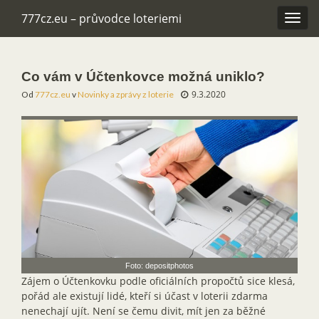
777cz.eu – průvodce loteriemi
Rozba
navig
Co vám v Účtenkovce možná uniklo?
9.3.2020
Od
777cz.eu
v
Novinky a zprávy z loterie
Foto: depositphotos
Zájem o Účtenkovku podle oficiálních propočtů sice klesá,
pořád ale existují lidé, kteří si účast v loterii zdarma
nenechají ujít. Není se čemu divit, mít jen za běžné