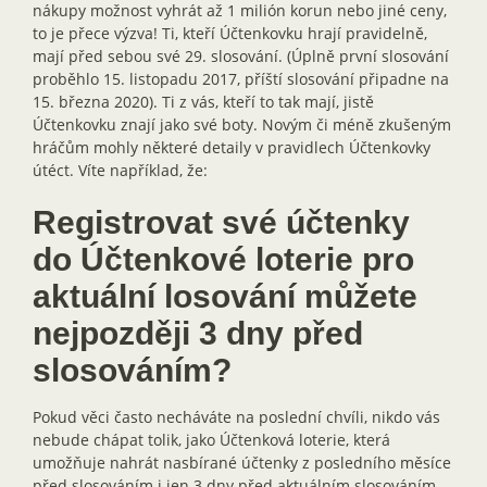
nákupy možnost vyhrát až 1 milión korun nebo jiné ceny,
to je přece výzva! Ti, kteří Účtenkovku hrají pravidelně,
mají před sebou své 29. slosování. (Úplně první slosování
proběhlo 15. listopadu 2017, příští slosování připadne na
15. března 2020). Ti z vás, kteří to tak mají, jistě
Účtenkovku znají jako své boty. Novým či méně zkušeným
hráčům mohly některé detaily v pravidlech Účtenkovky
útéct. Víte například, že:
Registrovat své účtenky
do Účtenkové loterie pro
aktuální losování můžete
nejpozději 3 dny před
slosováním?
Pokud věci často necháváte na poslední chvíli, nikdo vás
nebude chápat tolik, jako Účtenková loterie, která
umožňuje nahrát nasbírané účtenky z posledního měsíce
před slosováním i jen 3 dny před aktuálním slosováním.