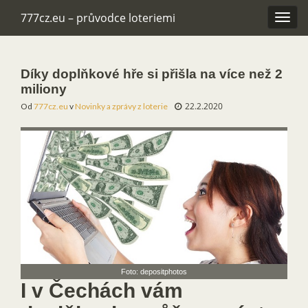
777cz.eu – průvodce loteriemi
Rozba
navig
Díky doplňkové hře si přišla na více než 2
miliony
22.2.2020
Od
777cz.eu
v
Novinky a zprávy z loterie
Foto: depositphotos
I v Čechách vám