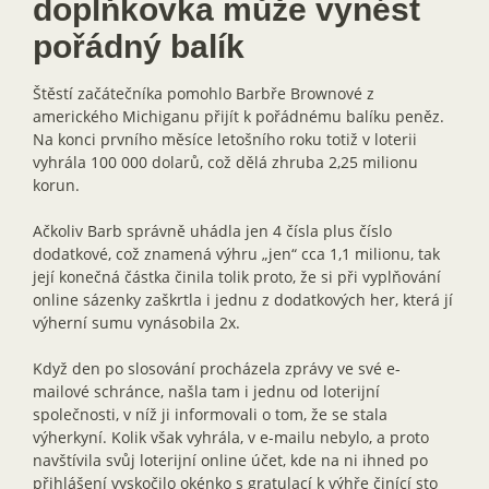
doplňkovka může vynést
pořádný balík
Štěstí začátečníka pomohlo Barbře Brownové z
amerického Michiganu přijít k pořádnému balíku peněz.
Na konci prvního měsíce letošního roku totiž v loterii
vyhrála 100 000 dolarů, což dělá zhruba 2,25 milionu
korun.
Ačkoliv Barb správně uhádla jen 4 čísla plus číslo
dodatkové, což znamená výhru „jen“ cca 1,1 milionu, tak
její konečná částka činila tolik proto, že si při vyplňování
online sázenky zaškrtla i jednu z dodatkových her, která jí
výherní sumu vynásobila 2x.
Když den po slosování procházela zprávy ve své e-
mailové schránce, našla tam i jednu od loterijní
společnosti, v níž ji informovali o tom, že se stala
výherkyní. Kolik však vyhrála, v e-mailu nebylo, a proto
navštívila svůj loterijní online účet, kde na ni ihned po
přihlášení vyskočilo okénko s gratulací k výhře činící sto