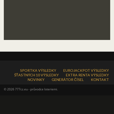
SPORTKA VÝSLEDKY
EUROJACKPOT VÝSLEDKY
ŠŤASTNÝCH 10 VÝSLEDKY
EXTRA RENTA VÝSLEDKY
NOVINKY
GENERÁTOR ČÍSEL
KONTAKT
© 2026 777cz.eu - průvodce loteriemi.