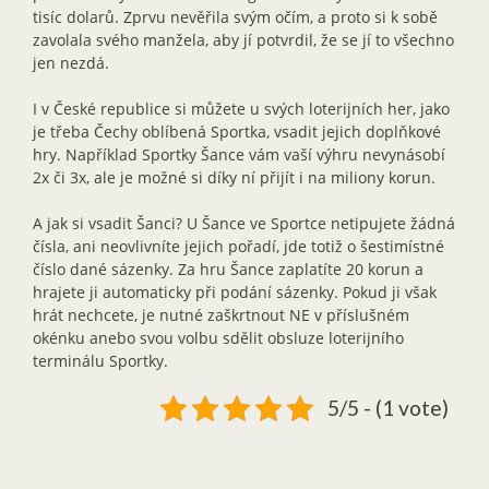
tisíc dolarů. Zprvu nevěřila svým očím, a proto si k sobě
zavolala svého manžela, aby jí potvrdil, že se jí to všechno
jen nezdá.
I v České republice si můžete u svých loterijních her, jako
je třeba Čechy oblíbená Sportka, vsadit jejich doplňkové
hry. Například Sportky Šance vám vaší výhru nevynásobí
2x či 3x, ale je možné si díky ní přijít i na miliony korun.
A jak si vsadit Šanci? U Šance ve Sportce netipujete žádná
čísla, ani neovlivníte jejich pořadí, jde totiž o šestimístné
číslo dané sázenky. Za hru Šance zaplatíte 20 korun a
hrajete ji automaticky při podání sázenky. Pokud ji však
hrát nechcete, je nutné zaškrtnout NE v příslušném
okénku anebo svou volbu sdělit obsluze loterijního
terminálu Sportky.
5/5 - (1 vote)