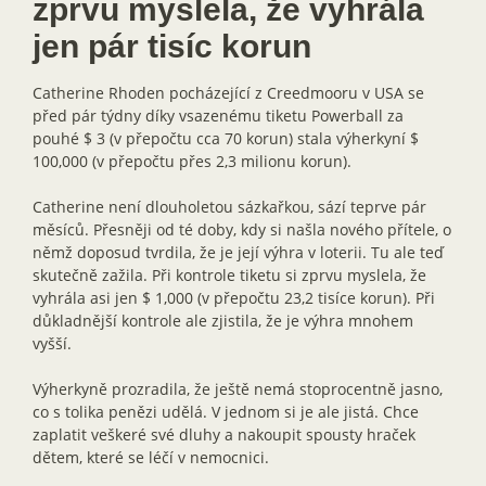
zprvu myslela, že vyhrála
jen pár tisíc korun
Catherine Rhoden pocházející z Creedmooru v USA se
před pár týdny díky vsazenému tiketu Powerball za
pouhé $ 3 (v přepočtu cca 70 korun) stala výherkyní $
100,000 (v přepočtu přes 2,3 milionu korun).
Catherine není dlouholetou sázkařkou, sází teprve pár
měsíců. Přesněji od té doby, kdy si našla nového přítele, o
němž doposud tvrdila, že je její výhra v loterii. Tu ale teď
skutečně zažila. Při kontrole tiketu si zprvu myslela, že
vyhrála asi jen $ 1,000 (v přepočtu 23,2 tisíce korun). Při
důkladnější kontrole ale zjistila, že je výhra mnohem
vyšší.
Výherkyně prozradila, že ještě nemá stoprocentně jasno,
co s tolika penězi udělá. V jednom si je ale jistá. Chce
zaplatit veškeré své dluhy a nakoupit spousty hraček
dětem, které se léčí v nemocnici.