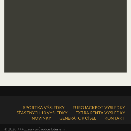
SPORTKA VÝSLEDKY
EUROJACKPOT VÝSLEDKY
ŠŤASTNÝCH 10 VÝSLEDKY
EXTRA RENTA VÝSLEDKY
NOVINKY
GENERÁTOR ČÍSEL
KONTAKT
© 2026 777cz.eu - průvodce loteriemi.