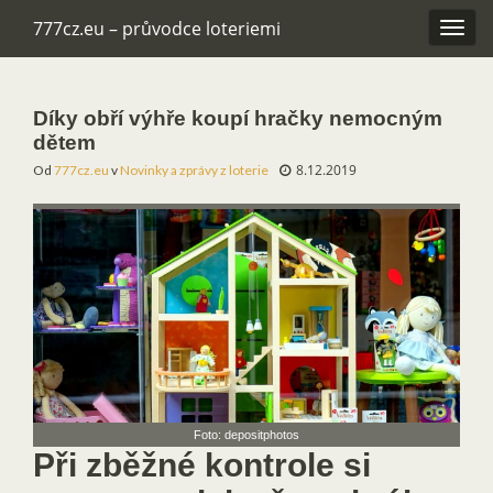
777cz.eu – průvodce loteriemi
Rozba
navig
Díky obří výhře koupí hračky nemocným
dětem
8.12.2019
Od
777cz.eu
v
Novinky a zprávy z loterie
Foto: depositphotos
Při zběžné kontrole si