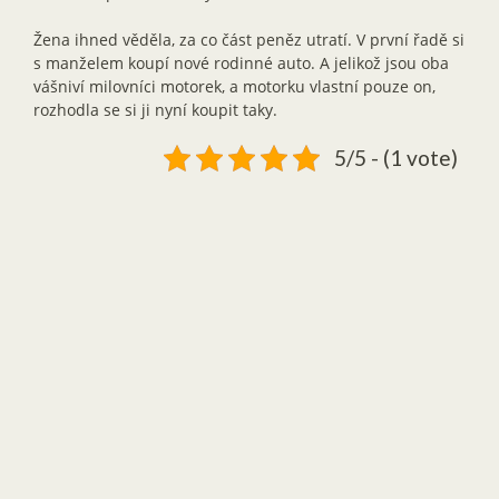
Žena ihned věděla, za co část peněz utratí. V první řadě si
s manželem koupí nové rodinné auto. A jelikož jsou oba
vášniví milovníci motorek, a motorku vlastní pouze on,
rozhodla se si ji nyní koupit taky.
5/5 - (1 vote)