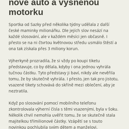
nové auto a vysněnou
motorku
Sportka od Sazky před několika týdny udělala z další
české maminky milionářku. Dle jejích slov nesází na
každé slosování, ale v každém měsíci jen občasně. I
přesto se na ni čtvrtou květnovou středu usmálo štěstí a
ona tak získala přes 3 miliony korun.
Výherkyně prozradila, že si vždy po koupi tiketu
představuje, co by dělala, kdyby i ona jednou vyhrála
tučnou částku. Tyto představy ji baví, nikdy ale nevěřila
tomu, že by skutečně vyhrála. I přesto, jen tak pro jistotu,
vsazené tikety schovává do skříně mezi oblečení, aby je
neztratila.
Když po slosování pomocí mobilního telefonu
zkontrolovala výherní čísla s těmi vsazenými, byla v šoku.
Několik chvil nemohla uvěřit tomu, že se skutečně stala
majitelkou třímilionové částky. Vzápětí se s touto
novinkou pochlubila svým dětem a manželovi.