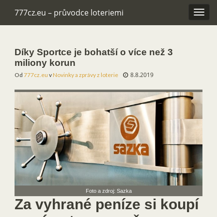
777cz.eu – průvodce loteriemi
Rozba
navig
Díky Sportce je bohatší o více než 3
miliony korun
8.8.2019
Od
777cz.eu
v
Novinky a zprávy z loterie
Foto a zdroj: Sazka
Za vyhrané peníze si koupí