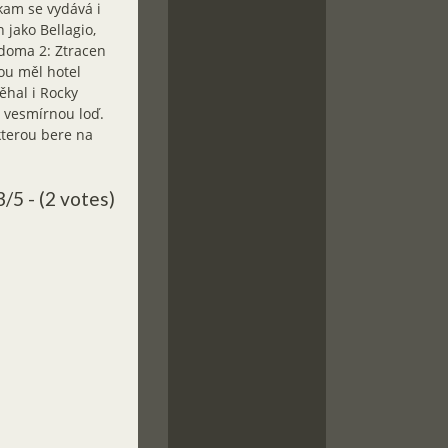
 kam se vydává i
 jako Bellagio,
 doma 2: Ztracen
rou měl hotel
běhal i Rocky
 vesmírnou loď.
kterou bere na
3/5 - (2 votes)