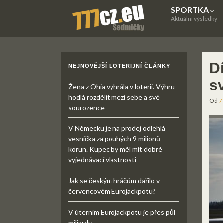
SPORTKA
Aktuální výsledky
D
NEJNOVĚJŠÍ LOTERIJNÍ ČLÁNKY
s
Žena z Ohia vyhrála v loterii. Výhru
hodlá rozdělit mezi sebe a své
Od
7
sourozence
V Německu je na prodej odlehlá
vesnička za pouhých 9 milionů
korun. Kupec by měl mít dobré
vyjednávací vlastnosti
Jak se českým hráčům dařilo v
červencovém Eurojackpotu?
V úterním Eurojackpotu je přes půl
miliardy