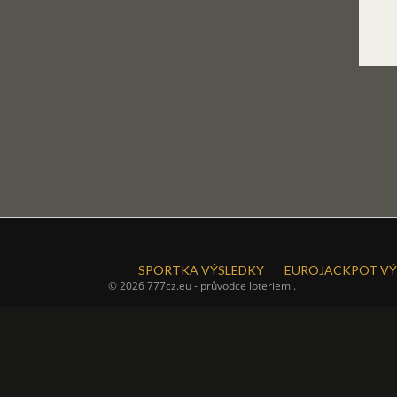
SPORTKA VÝSLEDKY
EUROJACKPOT VÝ
© 2026 777cz.eu - průvodce loteriemi.