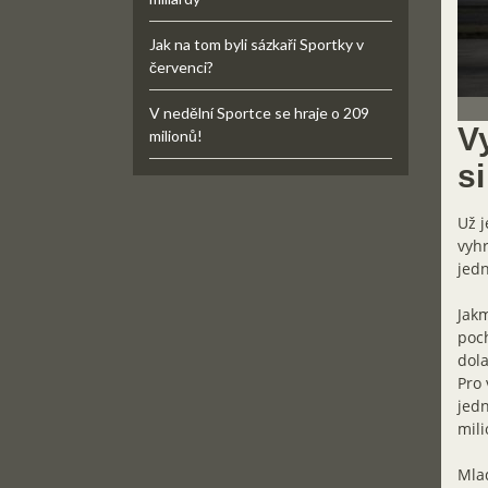
Jak na tom byli sázkaři Sportky v
červenci?
V nedělní Sportce se hraje o 209
V
milionů!
s
Už j
vyhr
jedn
Jakm
poch
dola
Pro 
jedn
mili
Mlad