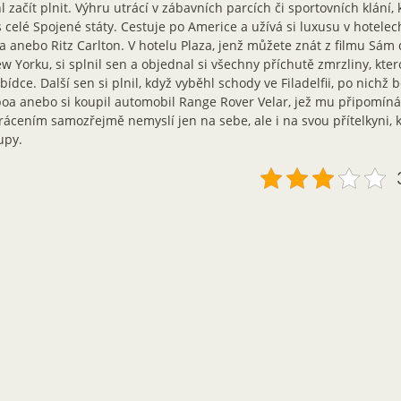
 začít plnit. Výhru utrácí v zábavních parcích či sportovních klání,
 celé Spojené státy. Cestuje po Americe a užívá si luxusu v hotelech
a anebo Ritz Carlton. V hotelu Plaza, jenž můžete znát z filmu Sám
w Yorku, si splnil sen a objednal si všechny příchutě zmrzliny, kte
bídce. Další sen si plnil, když vyběhl schody ve Filadelfii, po nichž 
oa anebo si koupil automobil Range Rover Velar, jež mu připomíná
rácením samozřejmě nemyslí jen na sebe, ale i na svou přítelkyni, 
upy.