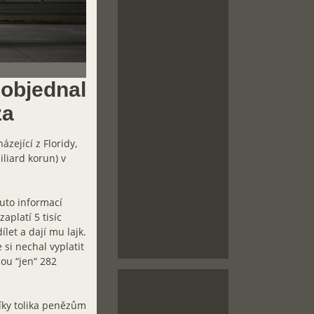
objednal
za
zející z Floridy,
iliard korun) v
outo informací
aplatí 5 tisíc
ílet a dají mu lajk.
 si nechal vyplatit
ou “jen“ 282
díky tolika penězům