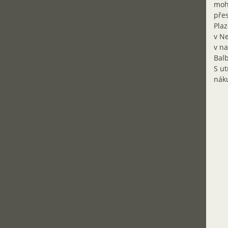
mohl
přes
Plaz
v Ne
v na
Balb
S ut
nák