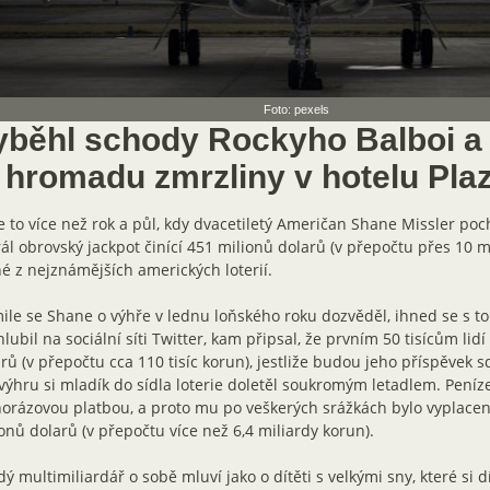
Foto: pexels
yběhl schody Rockyho Balboi a 
i hromadu zmrzliny v hotelu Pla
e to více než rok a půl, kdy dvacetiletý Američan Shane Missler pochá
ál obrovský jackpot činící 451 milionů dolarů (v přepočtu přes 10 m
é z nejznámějších amerických loterií.
ile se Shane o výhře v lednu loňského roku dozvěděl, ihned se s t
lubil na sociální síti Twitter, kam připsal, že prvním 50 tisícům lidí z
rů (v přepočtu cca 110 tisíc korun), jestliže budou jeho příspěvek sd
výhru si mladík do sídla loterie doletěl soukromým letadlem. Peníze
orázovou platbou, a proto mu po veškerých srážkách bylo vyplacen
onů dolarů (v přepočtu více než 6,4 miliardy korun).
ý multimiliardář o sobě mluví jako o dítěti s velkými sny, které si 