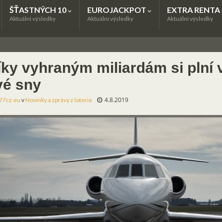
ŠŤASTNÝCH 10
EUROJACKPOT
EXTRA RENTA
Aktuální výsledky
Aktuální výsledky
Aktuální výsledky
íky vyhraným miliardám si plní
vé sny
4.8.2019
77cz.eu
v
Novinky a zprávy z loterie