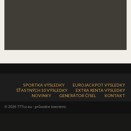
SPORTKA VÝSLEDKY
EUROJACKPOT VÝSLEDKY
ŠŤASTNÝCH 10 VÝSLEDKY
EXTRA RENTA VÝSLEDKY
NOVINKY
GENERÁTOR ČÍSEL
KONTAKT
© 2026 777cz.eu - průvodce loteriemi.