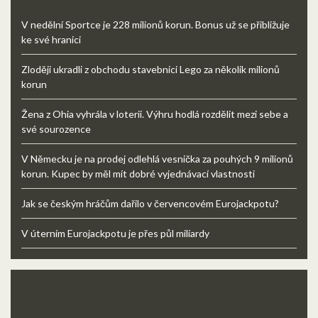
V nedělní Sportce je 228 milionů korun. Bonus už se přibližuje
ke své hranici
Zloději ukradli z obchodu stavebnici Lego za několik milionů
korun
Žena z Ohia vyhrála v loterii. Výhru hodlá rozdělit mezi sebe a
své sourozence
V Německu je na prodej odlehlá vesnička za pouhých 9 milionů
korun. Kupec by měl mít dobré vyjednávací vlastnosti
Jak se českým hráčům dařilo v červencovém Eurojackpotu?
V úterním Eurojackpotu je přes půl miliardy