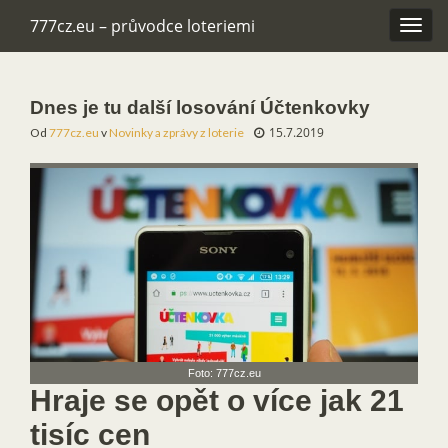
777cz.eu – průvodce loteriemi
Rozba
navig
Dnes je tu další losování Účtenkovky
15.7.2019
Od
777cz.eu
v
Novinky a zprávy z loterie
Foto: 777cz.eu
Hraje se opět o více jak 21
tisíc cen