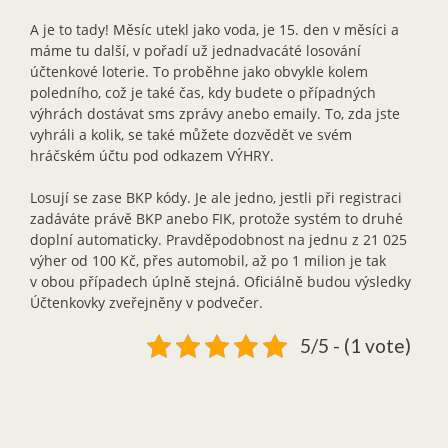
A je to tady! Měsíc utekl jako voda, je 15. den v měsíci a
máme tu další, v pořadí už jednadvacáté losování
účtenkové loterie. To proběhne jako obvykle kolem
poledního, což je také čas, kdy budete o případných
výhrách dostávat sms zprávy anebo emaily. To, zda jste
vyhráli a kolik, se také můžete dozvědět ve svém
hráčském účtu pod odkazem VÝHRY.
Losují se zase BKP kódy. Je ale jedno, jestli při registraci
zadáváte právě BKP anebo FIK, protože systém to druhé
doplní automaticky. Pravděpodobnost na jednu z 21 025
výher od 100 Kč, přes automobil, až po 1 milion je tak
v obou případech úplně stejná. Oficiálně budou výsledky
Účtenkovky zveřejněny v podvečer.
5/5 - (1 vote)