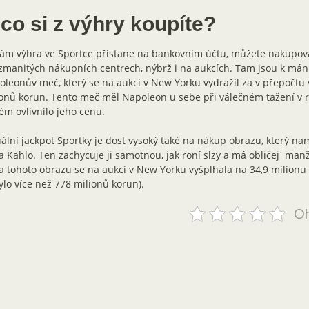
co si z výhry koupíte?
vám výhra ve Sportce přistane na bankovním účtu, můžete nakupov
zmanitých nákupních centrech, nýbrž i na aukcích. Tam jsou k mání
leonův meč, který se na aukci v New Yorku vydražil za v přepočtu 
onů korun. Tento meč měl Napoleon u sebe při válečném tažení v r
ém ovlivnilo jeho cenu.
ální jackpot Sportky je dost vysoký také na nákup obrazu, který n
a Kahlo. Ten zachycuje ji samotnou, jak roní slzy a má obličej man
 tohoto obrazu se na aukci v New Yorku vyšplhala na 34,9 milionu 
ylo více než 778 milionů korun).
Oh