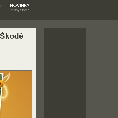
NOVINKY
Zprávy z loterií
 Škodě