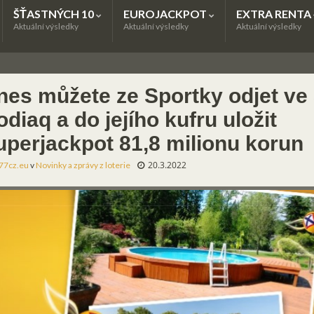
ŠŤASTNÝCH 10
EUROJACKPOT
EXTRA RENTA
Aktuální výsledky
Aktuální výsledky
Aktuální výsledky
nes můžete ze Sportky odjet ve
diaq a do jejího kufru uložit
uperjackpot 81,8 milionu korun
20.3.2022
77cz.eu
v
Novinky a zprávy z loterie