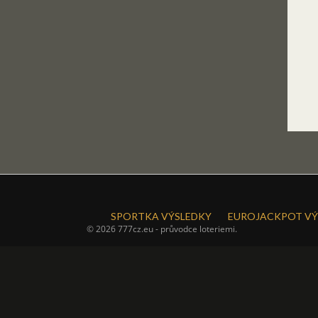
SPORTKA VÝSLEDKY
EUROJACKPOT VÝ
© 2026 777cz.eu - průvodce loteriemi.