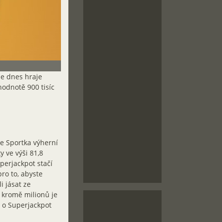
se dnes hraje
hodnotě 900 tisíc
se Sportka výherní
 ve výši 81,8
perjackpot stačí
ro to, abyste
i jásat ze
e kromě milionů je
i o Superjackpot