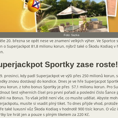
Foto: Sazka
le 20. března se opět nese ve znamení velkých výher. Ve Sportce 
n o Superjackpot 81,8 milionu korun, nýbrž také o Škodu Kodiaq v 
un.
uperjackpot Sportky zase roste!
9. prosinci, kdy padl Superjackpot ve výši přes 250 milionů korun, 
edky znovu dostávají do kondice. Dnes je ve hře Superjacpot Sportky
onu korun, z toho bonus Sportky je přes 57,1 milionu korun. Pro Su
nout šest výherních čísel pro první pořadí a poslední číslo Šance p
hli na Bonus. To však ještě není vše, co musíte udělat. Abyste mohl
rjackpotu, musíte si vsadit plný tiket. To dnes přijde vhod, protož
ře také luxusní vůz Škoda Kodiaq v hodnotě 900 tisíc korun. O vůz 
tky lze hrát jen a pouze s plným tiketem za 220 Kč.