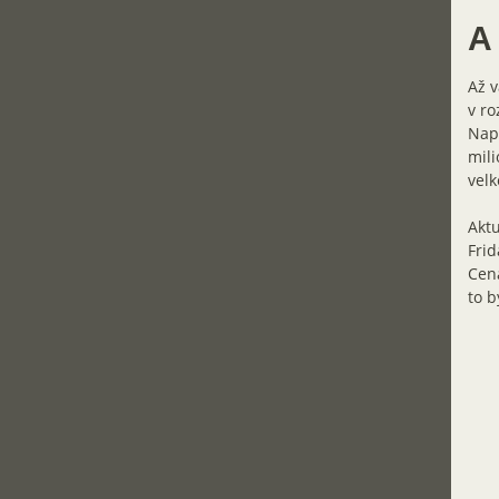
A 
Až 
v ro
Napo
mili
velk
Aktu
Frid
Cena
to b