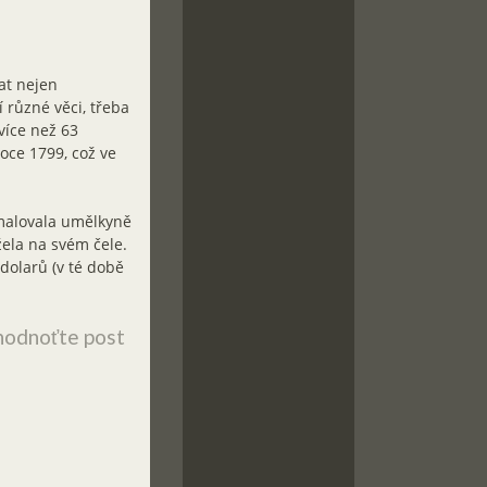
at nejen
 různé věci, třeba
více než 63
oce 1799, což ve
amalovala umělkyně
žela na svém čele.
dolarů (v té době
odnoťte post