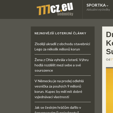
SPORTKA
Aktuální výsledky
D
NEJNOVĚJŠÍ LOTERIJNÍ ČLÁNKY
Ko
Zloději ukradli z obchodu stavebnici
Lego za několik milionů korun
S
Žena z Ohia vyhrála v loterii. Výhru
Od
7
hodlá rozdělit mezi sebe a své
sourozence
V Německu je na prodej odlehlá
vesnička za pouhých 9 milionů
korun. Kupec by měl mít dobré
vyjednávací vlastnosti
Jak se českým hráčům dařilo v
červencovém Eurojackpotu?