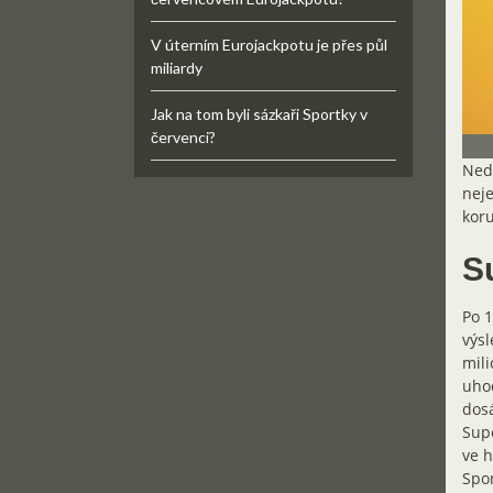
V úterním Eurojackpotu je přes půl
miliardy
Jak na tom byli sázkaři Sportky v
červenci?
Nedě
neje
kor
S
Po 1
výsl
mili
uhod
dosá
Supe
ve h
Spor