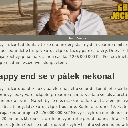
Foto: Sazka
ý sázkař teď doufá v to, že mu některý šťastný den spadnou miliar
 poslední době hraje v Eurojackpotu každý pátek a úterý. Dnes 17. 
jackpot vyšplhal na krásnou částku 2 276 000 000 Kč. Pošťouchnet
spoň jedním vsazeným sloupečkem?
appy end se v pátek nekonal
ý sázkař doufal, že už v pátek třináctého se bude konat jeho sou
rní výsledky Eurojackpotu připadnou jemu. Nestalo se tak, a proto 
rie pokračování. Napětí by se mezi sázkaři dalo krájet a všem je jas
istí až tehdy, když Eurojackpot bouchne. Bude to už dnes 17. květn
rojackpotu hraje o 2 276 000 000 Kč? Nejvyšší výhrou minulého slo
 20 milionů, kterou si z druhého výherního pořadí odnesli hráči z 
cka. Jeden Čech se mohl radovat z výhry třetího výherního pořadí