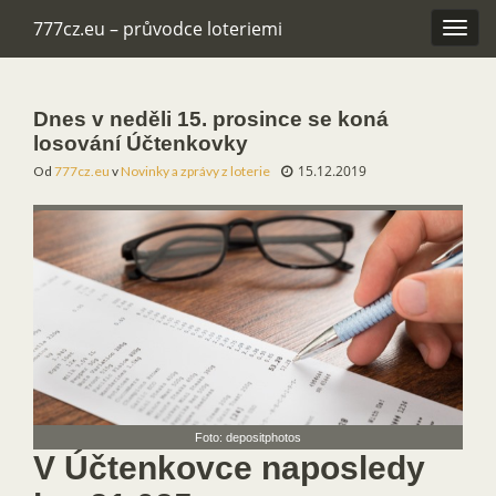
777cz.eu – průvodce loteriemi
Rozba
navig
Dnes v neděli 15. prosince se koná
losování Účtenkovky
15.12.2019
Od
777cz.eu
v
Novinky a zprávy z loterie
Foto: depositphotos
V Účtenkovce naposledy