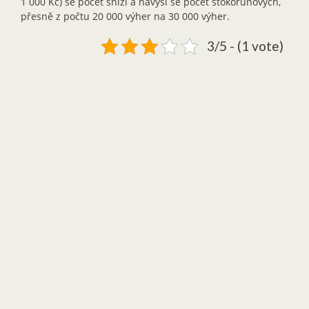
1 000 Kč) se počet sníží a navýší se počet stokorunových,
přesně z počtu 20 000 výher na 30 000 výher.
3/5 - (1 vote)