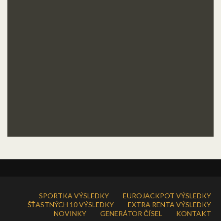
SPORTKA VÝSLEDKY
EUROJACKPOT VÝSLEDKY
ŠŤASTNÝCH 10 VÝSLEDKY
EXTRA RENTA VÝSLEDKY
NOVINKY
GENERÁTOR ČÍSEL
KONTAKT