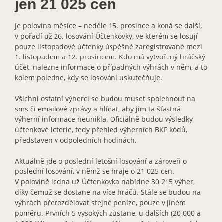
jen 21 025 cen
Je polovina měsíce – neděle 15. prosince a koná se další,
v pořadí už 26. losování Účtenkovky, ve kterém se losují
pouze listopadové účtenky úspěšně zaregistrované mezi
1. listopadem a 12. prosincem. Kdo má vytvořený hráčský
účet, nalezne informace o případných výhrách v něm, a to
kolem poledne, kdy se losování uskutečňuje.
Všichni ostatní výherci se budou muset spolehnout na
sms či emailové zprávy a hlídat, aby jim ta šťastná
výherní informace neunikla. Oficiálně budou výsledky
účtenkové loterie, tedy přehled výherních BKP kódů,
představen v odpoledních hodinách.
Aktuálně jde o poslední letošní losování a zároveň o
poslední losování, v němž se hraje o 21 025 cen.
V polovině ledna už Účtenkovka nabídne 30 215 výher,
díky čemuž se dostane na více hráčů. Stále se budou na
výhrách přerozdělovat stejné peníze, pouze v jiném
poměru. Prvních 5 vysokých zůstane, u dalších (20 000 a