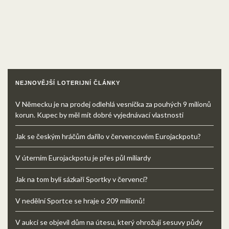
NEJNOVĚJŠÍ LOTERIJNÍ ČLÁNKY
V Německu je na prodej odlehlá vesnička za pouhých 9 milionů
korun. Kupec by měl mít dobré vyjednávací vlastnosti
Jak se českým hráčům dařilo v červencovém Eurojackpotu?
V úterním Eurojackpotu je přes půl miliardy
Jak na tom byli sázkaři Sportky v červenci?
V nedělní Sportce se hraje o 209 milionů!
V aukci se objevil dům na útesu, který ohrožují sesuvy půdy