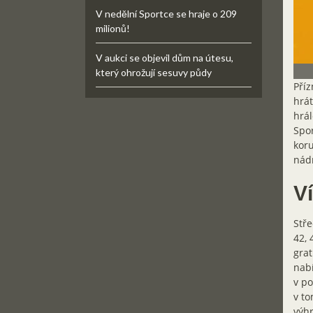
V nedělní Sportce se hraje o 209
milionů!
V aukci se objevil dům na útesu,
který ohrožují sesuvy půdy
Příz
hrát
hrál
Spor
koru
nádr
V
Stře
42, 
grat
nabí
v po
v to
výhr