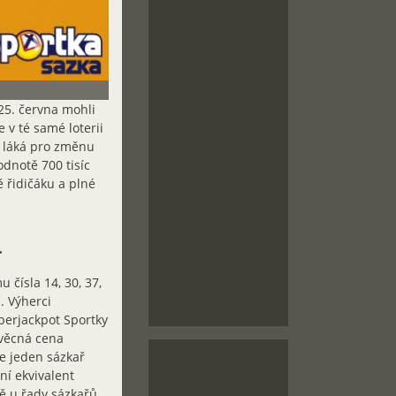
 25. června mohli
 v té samé loterii
í láká pro změnu
dnotě 700 tisíc
ě řidičáku a plné
ra
 čísla 14, 30, 37,
. Výherci
uperjackpot Sportky
 věcná cena
e jeden sázkař
ní ekvivalent
ě u řady sázkařů