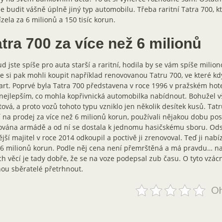
 budit vášně úplně jiný typ automobilu. Třeba raritní Tatra 700, 
zela za 6 milionů a 150 tisíc korun.
tra 700 za více než 6 milionů
d jste spíše pro auta starší a raritní, hodila by se vám spíše milion
e si pak mohli koupit například renovovanou Tatru 700, ve které kdy
art. Poprvé byla Tatra 700 představena v roce 1996 v pražském hote
nejlepším, co mohla kopřivnická automobilka nabídnout. Bohužel v
tová, a proto vozů tohoto typu vzniklo jen několik desítek kusů. Tatr
 na prodej za více než 6 milionů korun, používali nějakou dobu posl
ována armádě a od ní se dostala k jednomu hasičskému sboru. Od
jší majitel v roce 2014 odkoupil a poctivě ji zrenovoval. Teď ji nabíz
6 milionů korun. Podle něj cena není přemrštěná a má pravdu… na
ch věcí je tady dobře, že se na voze podepsal zub času. O tyto vzác
ou sběratelé přetrhnout.
Oh