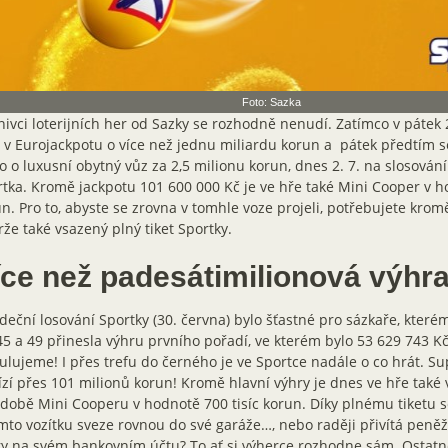
Foto: Sazka
nivci loterijních her od Sazky se rozhodně nenudí. Zatímco v pátek
 v Eurojackpotu o více než jednu miliardu korun a pátek předtím se
o o luxusní obytný vůz za 2,5 milionu korun, dnes 2. 7. na slosován
tka. Kromě jackpotu 101 600 000 Kč je ve hře také Mini Cooper v ho
n. Pro to, abyste se zrovna v tomhle voze projeli, potřebujete krom
že také vsazený plný tiket Sportky.
íce než padesátimilionová výh
deční losování Sportky (30. června) bylo šťastné pro sázkaře, kterému
45 a 49 přinesla výhru prvního pořadí, ve kterém bylo 53 629 743 Kč
ulujeme! I přes trefu do černého je ve Sportce nadále o co hrát. S
zí přes 101 milionů korun! Kromě hlavní výhry je dnes ve hře také
době Mini Cooperu v hodnotě 700 tisíc korun. Díky plnému tiketu s
mto vozítku sveze rovnou do své garáže…, nebo raději přivítá peněž
y na svém bankovním účtu? To ať si výherce rozhodne sám. Ostatn