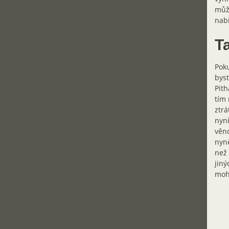
může
nabí
Ta
Poku
byst
Pith
tím 
ztrá
nyní
věn
nyně
než 
jiný
moh