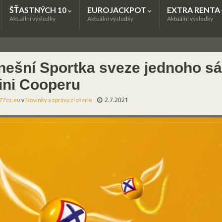
ŠŤASTNÝCH 10
EUROJACKPOT
EXTRA RENTA
Aktuální výsledky
Aktuální výsledky
Aktuální výsledky
nešní Sportka sveze jednoho sá
ini Cooperu
2.7.2021
77cz.eu
v
Novinky a zprávy z loterie