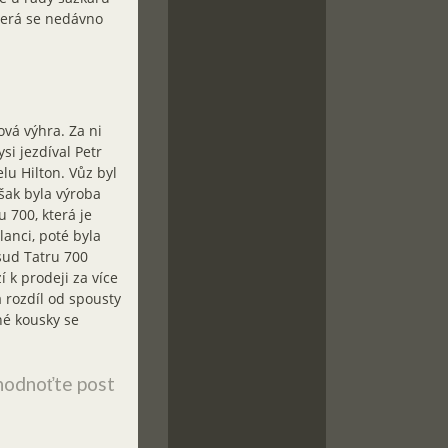
která se nedávno
ová výhra. Za ni
si jezdíval Petr
lu Hilton. Vůz byl
šak byla výroba
u 700, která je
anci, poté byla
sud Tatru 700
í k prodeji za více
 rozdíl od spousty
né kousky se
odnoťte post