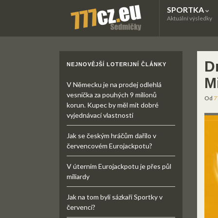
SPORTKA
Aktuální výsledky
D
NEJNOVĚJŠÍ LOTERIJNÍ ČLÁNKY
M
V Německu je na prodej odlehlá
vesnička za pouhých 9 milionů
Od
7
korun. Kupec by měl mít dobré
vyjednávací vlastnosti
Jak se českým hráčům dařilo v
červencovém Eurojackpotu?
V úterním Eurojackpotu je přes půl
miliardy
Jak na tom byli sázkaři Sportky v
červenci?