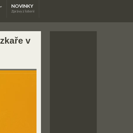
NOVINKY
Zprávy z loterií
zkaře v