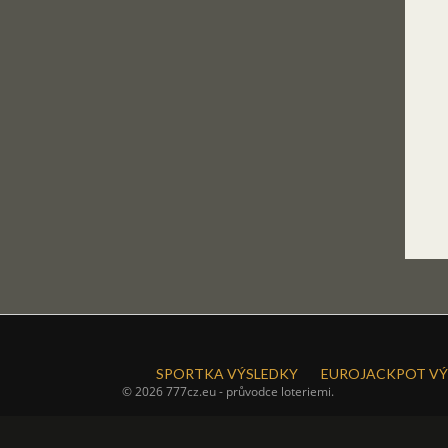
SPORTKA VÝSLEDKY
EUROJACKPOT VÝ
© 2026 777cz.eu - průvodce loteriemi.