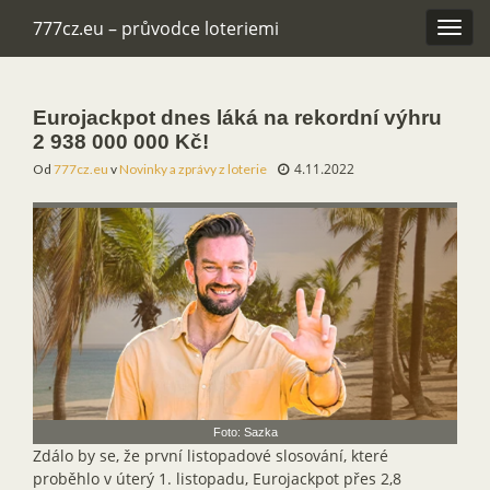
777cz.eu – průvodce loteriemi
Rozba
navig
Eurojackpot dnes láká na rekordní výhru
2 938 000 000 Kč!
4.11.2022
Od
777cz.eu
v
Novinky a zprávy z loterie
Foto: Sazka
Zdálo by se, že první listopadové slosování, které
proběhlo v úterý 1. listopadu, Eurojackpot přes 2,8