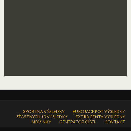
SPORTKA VÝSLEDKY
EUROJACKPOT VÝSLEDKY
ŠŤASTNÝCH 10 VÝSLEDKY
EXTRA RENTA VÝSLEDKY
NOVINKY
GENERÁTOR ČÍSEL
KONTAKT