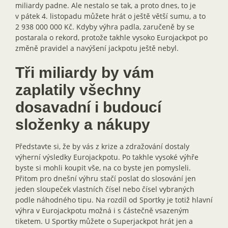
miliardy padne. Ale nestalo se tak, a proto dnes, to je
v pátek 4. listopadu můžete hrát o ještě větší sumu, a to
2 938 000 000 Kč. Kdyby výhra padla, zaručeně by se
postarala o rekord, protože takhle vysoko Eurojackpot po
změně pravidel a navýšení jackpotu ještě nebyl.
Tři miliardy by vám
zaplatily všechny
dosavadní i budoucí
složenky a nákupy
Představte si, že by vás z krize a zdražování dostaly
výherní výsledky Eurojackpotu. Po takhle vysoké výhře
byste si mohli koupit vše, na co byste jen pomysleli.
Přitom pro dnešní výhru stačí poslat do slosování jen
jeden sloupeček vlastních čísel nebo čísel vybraných
podle náhodného tipu. Na rozdíl od Sportky je totiž hlavní
výhra v Eurojackpotu možná i s částečně vsazeným
tiketem. U Sportky můžete o Superjackpot hrát jen a