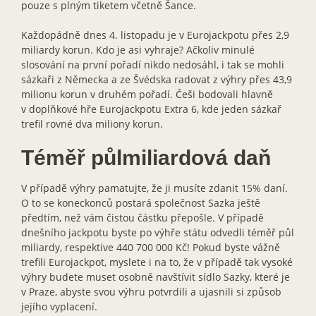
pouze s plným tiketem včetně Šance.
Každopádně dnes 4. listopadu je v Eurojackpotu přes 2,9
miliardy korun. Kdo je asi vyhraje? Ačkoliv minulé
slosování na první pořadí nikdo nedosáhl, i tak se mohli
sázkaři z Německa a ze Švédska radovat z výhry přes 43,9
milionu korun v druhém pořadí. Češi bodovali hlavně
v doplňkové hře Eurojackpotu Extra 6, kde jeden sázkař
trefil rovné dva miliony korun.
Téměř půlmiliardová daň
V případě výhry pamatujte, že ji musíte zdanit 15% daní.
O to se koneckonců postará společnost Sazka ještě
předtím, než vám čistou částku přepošle. V případě
dnešního jackpotu byste po výhře státu odvedli téměř půl
miliardy, respektive 440 700 000 Kč! Pokud byste vážně
trefili Eurojackpot, myslete i na to, že v případě tak vysoké
výhry budete muset osobně navštívit sídlo Sazky, které je
v Praze, abyste svou výhru potvrdili a ujasnili si způsob
jejího vyplacení.