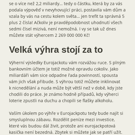
se o více než 2,2 miliardy… tedy o částku, která by za vás
podala výpověď v nevyhovující práci, postavila vám dům a
vzala by vás na cestu kolem světa… jen trefit ta správná 5
plus 2 čísla! Ačkoliv je pravděpodobnost uhodnutí všech
sedmi čísel mizivá, není nemožná. I vy se tak už dnes
můžete stát výhercem 2 269 000 000 Kč!
Velká výhra stojí za to
Výherní výsledky Eurojackotu vám rozvážou ruce. S plným
bankovním účtem je totiž možné opravdu cokoliv. Jako
miliardáři vám sice odpadne řada povinností, spousta
vám jich však přibude. S výhrou totiž můžete inklinovat
k nicnedělání a nuda může být větší než v době, kdy jste
chodili do práce. Je známo hodně případů, kdy výherci
loterie zpustli na duchu a chopili se flašky alkoholu.
Vaším úkolem po výhře v Eurojackpotu tedy bude najít si
smysluplnou zábavu. Rozdělit peníze mezi investice,
které vás budou dál živit, protože ani eurojackpotová
kasička není bezedná. Zbytek si můžete jak se patří užít.