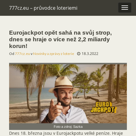
777cz.eu – průvodce loteriemi
Rozba
navig
Eurojackpot opět sahá na svůj strop,
dnes se hraje o více než 2,2 miliardy
korun!
18.3.2022
Od
777cz.eu
v
Novinky a zprávy z loterie
Foto a zdroj: Sazka
Dnes 18. března jsou v Eurojackpotu velké peníze. Hraje