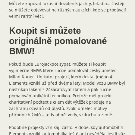
Můžete kupovat luxusní dovolené, jachty, letadla… častěji
se můžete objevovat na různých aukcích, kde se prodávají
velmi raritní věci.
Koupit si můžete
originálně pomalované
BMW!
Pokud bude Eurojackpot sypat, můžete si koupit
výjimečné BMW, které ručně pomaloval český umělec
Milan Kunec. Unikátní projekt, který dostal jméno 4
Elements vznikl už před dvěma lety. Model vozu BMW byl
nastříkán lakem s 24karátovým zlatem a pak ručně
pomalován unikátní technikou. Protože měl projekt
charitativní podtext s cílem dát výtěžek prodeje na
záchranu oceánů od plastů, zvolil umělec motivy
přírodních živlů – tedy ohně, vody, vzduchu a země.
Podobné projekty vznikají často. V době, kdy automobil 4
Elements vznikl, automobilka ještě ani nevěděla, jestli vůz