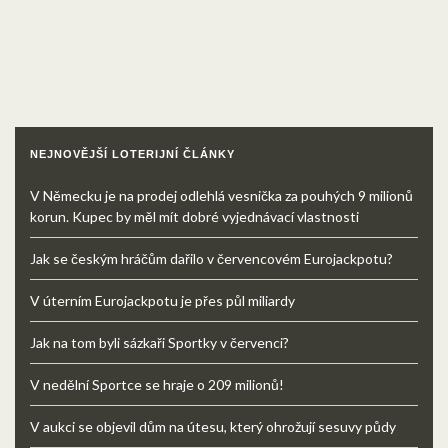
NEJNOVĚJŠÍ LOTERIJNÍ ČLÁNKY
V Německu je na prodej odlehlá vesnička za pouhých 9 milionů
korun. Kupec by měl mít dobré vyjednávací vlastnosti
Jak se českým hráčům dařilo v červencovém Eurojackpotu?
V úterním Eurojackpotu je přes půl miliardy
Jak na tom byli sázkaři Sportky v červenci?
V nedělní Sportce se hraje o 209 milionů!
V aukci se objevil dům na útesu, který ohrožují sesuvy půdy