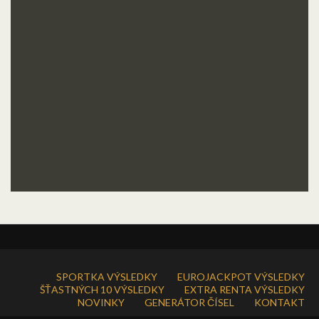
SPORTKA VÝSLEDKY
EUROJACKPOT VÝSLEDKY
ŠŤASTNÝCH 10 VÝSLEDKY
EXTRA RENTA VÝSLEDKY
NOVINKY
GENERÁTOR ČÍSEL
KONTAKT