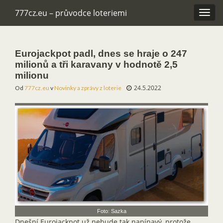
777cz.eu – průvodce loteriemi
Rozba
navig
Eurojackpot padl, dnes se hraje o 247
milionů a tři karavany v hodnotě 2,5
milionu
24.5.2022
Od
777cz.eu
v
Novinky a zprávy z loterie
Foto: Sazka
Dnešní Eurojackpot už nebude tak napínavý, protože