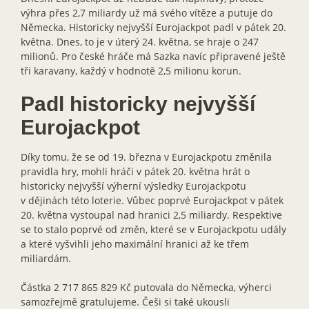
výhra přes 2,7 miliardy už má svého vítěze a putuje do
Německa. Historicky nejvyšší Eurojackpot padl v pátek 20.
května. Dnes, to je v úterý 24. května, se hraje o 247
milionů. Pro české hráče má Sazka navíc připravené ještě
tři karavany, každý v hodnotě 2,5 milionu korun.
Padl historicky nejvyšší
Eurojackpot
Díky tomu, že se od 19. března v Eurojackpotu změnila
pravidla hry, mohli hráči v pátek 20. května hrát o
historicky nejvyšší výherní výsledky Eurojackpotu
v dějinách této loterie. Vůbec poprvé Eurojackpot v pátek
20. května vystoupal nad hranici 2,5 miliardy. Respektive
se to stalo poprvé od změn, které se v Eurojackpotu udály
a které vyšvihli jeho maximální hranici až ke třem
miliardám.
Částka 2 717 865 829 Kč putovala do Německa, výherci
samozřejmě gratulujeme. Češi si také ukousli