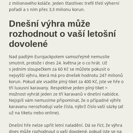
z milionového koláče. Jeden šťastlivec trefil třetí výherní
pořadí a s ním přes 3,3 milionu korun.
Dnešní výhra může
rozhodnout o vaší letošní
dovolené
Nad padlým Eurojackpotem samozřejmě nemusíte
smutnit, protože i dnes 24. května je o co hrát. Už
s jedním sloupečkem za 60 Kč se můžete pokusit o
nejvyšší výhru, která má pro dnešek hodnotu 247 milionů
korun. Pokud ale vsadíte plný tiket za 400 Kč, jste ve hře o
tři luxusní karavany. Respektive jeden plný tiket =
možnost vyhrát jeden ze tří karavanů v dnešní nabídce.
Nejspíš vám nemusíme připomínat, že o případné výhře
karavanu nerozhodují vaše čísla, nýbrž číslo vaší sázky (ať
už na tiketu nebo online).
Dnešní hře nelze upřít letní naladění. Dá se říct, že výhra
dnes může rozhodnout o vaší dovolené, pokud jste se na