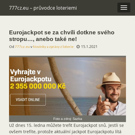
777cz.eu – průvodce loteriemi
Rozba
navig
Eurojackpot se za chvíli dotkne svého
stropu…, anebo také ne!
15.1.2021
Od
777cz.eu
v
Novinky a zprávy z loterie
Foto a zdroj: Sazka
Už dnes 15. ledna můžete trefit Eurojackpot snů. Jestli se
ovšem trefíte, protože aktuální jackpot Eurojackpotu lítá