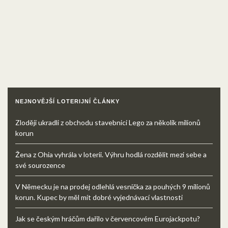
NEJNOVĚJŠÍ LOTERIJNÍ ČLÁNKY
Zloději ukradli z obchodu stavebnici Lego za několik milionů
korun
Žena z Ohia vyhrála v loterii. Výhru hodlá rozdělit mezi sebe a
své sourozence
V Německu je na prodej odlehlá vesnička za pouhých 9 milionů
korun. Kupec by měl mít dobré vyjednávací vlastnosti
Jak se českým hráčům dařilo v červencovém Eurojackpotu?