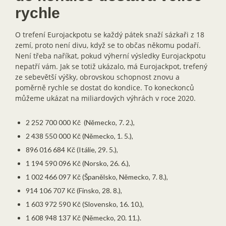
rychle
O trefení Eurojackpotu se každý pátek snaží sázkaři z 18
zemí, proto není divu, když se to občas někomu podaří.
Není třeba naříkat, pokud výherní výsledky Eurojackpotu
nepatří vám. Jak se totiž ukázalo, má Eurojackpot, trefený
ze sebevětší výšky, obrovskou schopnost znovu a
poměrně rychle se dostat do kondice. To koneckonců
můžeme ukázat na miliardových výhrách v roce 2020.
2 252 700 000 Kč (Německo, 7. 2.),
2 438 550 000 Kč (Německo, 1. 5.),
896 016 684 Kč (Itálie, 29. 5.),
1 194 590 096 Kč (Norsko, 26. 6.),
1 002 466 097 Kč (Španělsko, Německo, 7. 8.),
914 106 707 Kč (Finsko, 28. 8.),
1 603 972 590 Kč (Slovensko, 16. 10.),
1 608 948 137 Kč (Německo, 20. 11.).