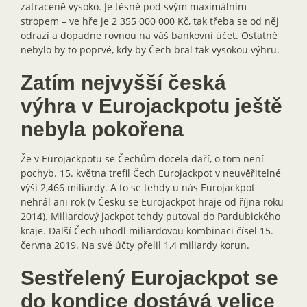
zatraceně vysoko. Je těsně pod svým maximálním
stropem – ve hře je 2 355 000 000 Kč, tak třeba se od něj
odrazí a dopadne rovnou na váš bankovní účet. Ostatně
nebylo by to poprvé, kdy by Čech bral tak vysokou výhru.
Zatím nejvyšší česká
výhra v Eurojackpotu ještě
nebyla pokořena
Že v Eurojackpotu se Čechům docela daří, o tom není
pochyb. 15. května trefil Čech Eurojackpot v neuvěřitelné
výši 2,466 miliardy. A to se tehdy u nás Eurojackpot
nehrál ani rok (v Česku se Eurojackpot hraje od října roku
2014). Miliardový jackpot tehdy putoval do Pardubického
kraje. Další Čech uhodl miliardovou kombinaci čísel 15.
června 2019. Na své účty přelil 1,4 miliardy korun.
Sestřelený Eurojackpot se
do kondice dostává velice