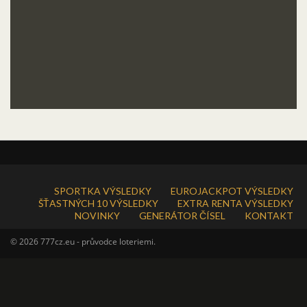
SPORTKA VÝSLEDKY
EUROJACKPOT VÝSLEDKY
ŠŤASTNÝCH 10 VÝSLEDKY
EXTRA RENTA VÝSLEDKY
NOVINKY
GENERÁTOR ČÍSEL
KONTAKT
© 2026 777cz.eu - průvodce loteriemi.