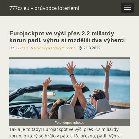
777cz.eu – průvodce loteriemi
Rozba
navig
Eurojackpot ve výši přes 2,2 miliardy
korun padl, výhru si rozdělili dva výherci
21.3.2022
Od
777cz.eu
v
Novinky a zprávy z loterie
Foto: depositphotos
Tak a je to tady! Eurojackpot ve výši přes 2,2 miliardy
korun, o který se hrálo v pátek 18. března, padl. Výhra