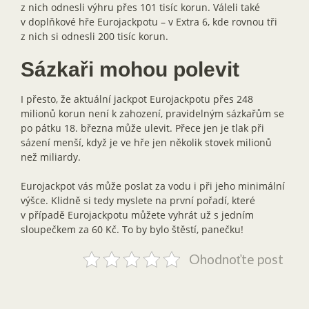
z nich odnesli výhru přes 101 tisíc korun. Váleli také
v doplňkové hře Eurojackpotu – v Extra 6, kde rovnou tři
z nich si odnesli 200 tisíc korun.
Sázkaři mohou polevit
I přesto, že aktuální jackpot Eurojackpotu přes 248
milionů korun není k zahození, pravidelným sázkařům se
po pátku 18. března může ulevit. Přece jen je tlak při
sázení menší, když je ve hře jen několik stovek milionů
než miliardy.
Eurojackpot vás může poslat za vodu i při jeho minimální
výšce. Klidně si tedy myslete na první pořadí, které
v případě Eurojackpotu můžete vyhrát už s jedním
sloupečkem za 60 Kč. To by bylo štěstí, panečku!
Ohodnoťte post