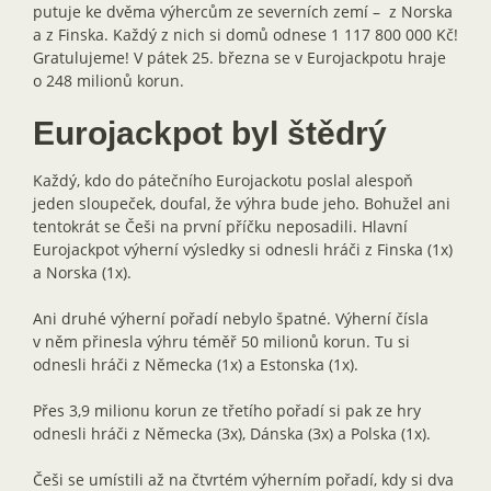
putuje ke dvěma výhercům ze severních zemí – z Norska
a z Finska. Každý z nich si domů odnese 1 117 800 000 Kč!
Gratulujeme! V pátek 25. března se v Eurojackpotu hraje
o 248 milionů korun.
Eurojackpot byl štědrý
Každý, kdo do pátečního Eurojackotu poslal alespoň
jeden sloupeček, doufal, že výhra bude jeho. Bohužel ani
tentokrát se Češi na první příčku neposadili. Hlavní
Eurojackpot výherní výsledky si odnesli hráči z Finska (1x)
a Norska (1x).
Ani druhé výherní pořadí nebylo špatné. Výherní čísla
v něm přinesla výhru téměř 50 milionů korun. Tu si
odnesli hráči z Německa (1x) a Estonska (1x).
Přes 3,9 milionu korun ze třetího pořadí si pak ze hry
odnesli hráči z Německa (3x), Dánska (3x) a Polska (1x).
Češi se umístili až na čtvrtém výherním pořadí, kdy si dva