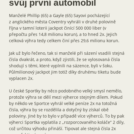
svůj první automobil
Manželé Phillip (65) a Gayle (65) Sayovi pocházející
z anglického města Coventry vyhráli v druhé polovině
října v tamní loterii jackpot činící 500 000 liber (v
přepočtu přes 14,8 milionu korun), a to hned 2x. Jejich
celková výhra tedy celkem činí přes 29,6 milionu korun.
Jak už bylo řečeno, tak si manželé při sázení vsadili stejná
čísla dvakrát, a proto, když zjistili, že se vylosovaná čísla
shodují s těmi, které vyplnili na sázence, byli v šoku.
Půlmilionový jackpot jim totiž díky druhému tiketu bude
vyplacen 2x.
U české Sportky by něco podobného velký smysl nemělo,
protože výhra se dělí mezi výherce stejným dílem. Pokud
by někdo ve Sportce vyhrál velké peníze 2x na totožná
čísla, výhra by se rozdělila a dotyčný by získal obě
poloviny. Jiné by to bylo v případě více výherců. To by pak
výherci Sportka vyplatila z „rozporcovaného koláče“ 2 díly,
což určitou výhodu přináší. Tipovat ale stejná čísla 2x