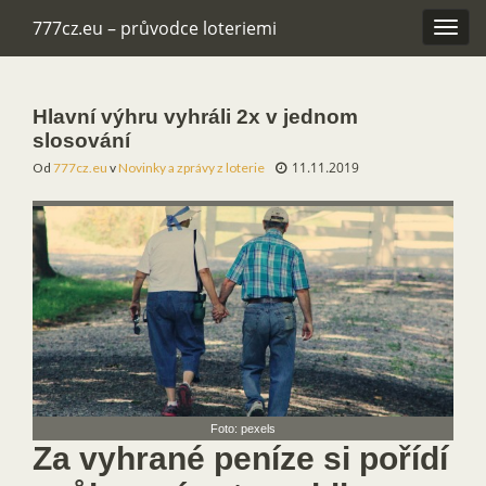
777cz.eu – průvodce loteriemi
Rozba
navig
Hlavní výhru vyhráli 2x v jednom
slosování
11.11.2019
Od
777cz.eu
v
Novinky a zprávy z loterie
Foto: pexels
Za vyhrané peníze si pořídí