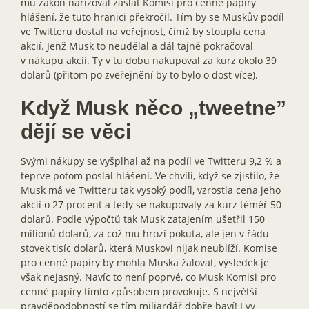
mu zákon nařizoval zaslat Komisi pro cenné papíry
hlášení, že tuto hranici překročil. Tím by se Muskův podíl
ve Twitteru dostal na veřejnost, čímž by stoupla cena
akcií. Jenž Musk to neudělal a dál tajně pokračoval
v nákupu akcií. Ty v tu dobu nakupoval za kurz okolo 39
dolarů (přitom po zveřejnění by to bylo o dost více).
Když Musk něco „tweetne”
dějí se věci
Svými nákupy se vyšplhal až na podíl ve Twitteru 9,2 % a
teprve potom poslal hlášení. Ve chvíli, když se zjistilo, že
Musk má ve Twitteru tak vysoký podíl, vzrostla cena jeho
akcií o 27 procent a tedy se nakupovaly za kurz téměř 50
dolarů. Podle výpočtů tak Musk zatajením ušetřil 150
milionů dolarů, za což mu hrozí pokuta, ale jen v řádu
stovek tisíc dolarů, která Muskovi nijak neublíží. Komise
pro cenné papíry by mohla Muska žalovat, výsledek je
však nejasný. Navíc to není poprvé, co Musk Komisi pro
cenné papíry tímto způsobem provokuje. S největší
pravděpodobností se tím miliardář dobře baví! I vy