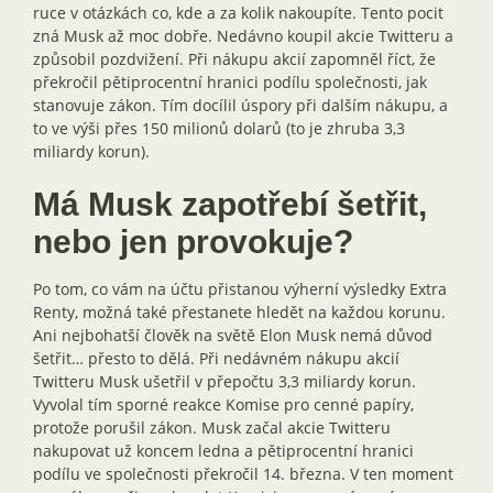
ruce v otázkách co, kde a za kolik nakoupíte. Tento pocit
zná Musk až moc dobře. Nedávno koupil akcie Twitteru a
způsobil pozdvižení. Při nákupu akcií zapomněl říct, že
překročil pětiprocentní hranici podílu společnosti, jak
stanovuje zákon. Tím docílil úspory při dalším nákupu, a
to ve výši přes 150 milionů dolarů (to je zhruba 3,3
miliardy korun).
Má Musk zapotřebí šetřit,
nebo jen provokuje?
Po tom, co vám na účtu přistanou výherní výsledky Extra
Renty, možná také přestanete hledět na každou korunu.
Ani nejbohatší člověk na světě Elon Musk nemá důvod
šetřit… přesto to dělá. Při nedávném nákupu akcií
Twitteru Musk ušetřil v přepočtu 3,3 miliardy korun.
Vyvolal tím sporné reakce Komise pro cenné papíry,
protože porušil zákon. Musk začal akcie Twitteru
nakupovat už koncem ledna a pětiprocentní hranici
podílu ve společnosti překročil 14. března. V ten moment