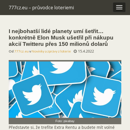
777cz.eu – průvodce loteriemi
Rozba
navig
I nejbohatší lidé planety umí šetřit…
konkrétně Elon Musk ušetřil při nákupu
akcií Twitteru přes 150 milionů dolarů
15.4.2022
Od
777cz.eu
v
Novinky a zprávy z loterie
Foto: pixabay
Představte si, že trefíte Extra Rentu a budete mít volné