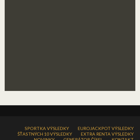
SPORTKA VÝSLEDKY
EUROJACKPOT VÝSLEDKY
ŠŤASTNÝCH 10 VÝSLEDKY
EXTRA RENTA VÝSLEDKY
NOVINKY
GENERÁTOR ČÍSEL
KONTAKT