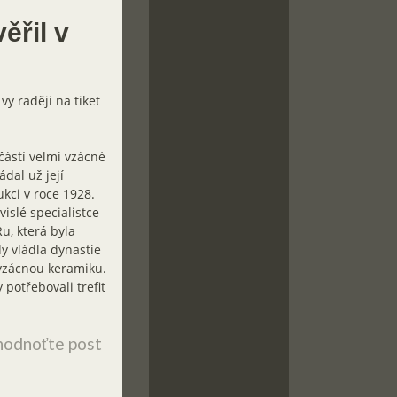
ěřil v
y raději na tiket
ástí velmi vzácné
dal už její
ukci v roce 1928.
islé specialistce
u, která byla
dy vládla dynastie
 vzácnou keramiku.
potřebovali trefit
odnoťte post