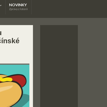
NOVINKY
Zprávy z loterií
u
čínské