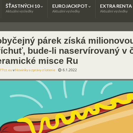
ŠŤASTNÝCH 10
EUROJACKPOT
EXTRA RENTA
Aktuální výsledky
Aktuální výsledky
Aktuální výsledky
 obyčejný párek získá milionovo
říchuť, bude-li naservírovaný v 
eramické misce Ru
6.1.2022
77cz.eu
v
Novinky a zprávy z loterie