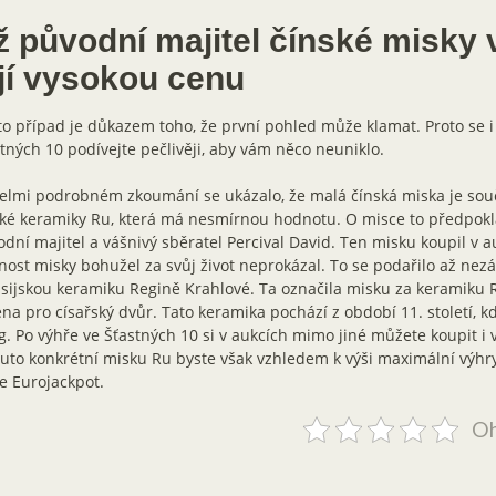
 původní majitel čínské misky v
ejí vysokou cenu
o případ je důkazem toho, že první pohled může klamat. Proto se i v
tných 10 podívejte pečlivěji, aby vám něco neuniklo.
elmi podrobném zkoumání se ukázalo, že malá čínská miska je souč
ké keramiky Ru, která má nesmírnou hodnotu. O misce to předpoklá
dní majitel a vášnivý sběratel Percival David. Ten misku koupil v a
ost misky bohužel za svůj život neprokázal. To se podařilo až nezáv
sijskou keramiku Regině Krahlové. Ta označila misku za keramiku R
na pro císařský dvůr. Tato keramika pochází z období 11. století, k
. Po výhře ve Šťastných 10 si v aukcích mimo jiné můžete koupit i
uto konkrétní misku Ru byste však vzhledem k výši maximální výhry 
e Eurojackpot.
Oh