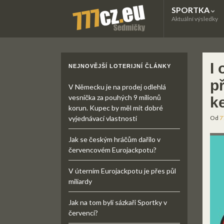
SPORTKA
Aktuální výsledky
I
NEJNOVĚJŠÍ LOTERIJNÍ ČLÁNKY
p
V Německu je na prodej odlehlá
vesnička za pouhých 9 milionů
k
korun. Kupec by měl mít dobré
vyjednávací vlastnosti
Od
7
Jak se českým hráčům dařilo v
červencovém Eurojackpotu?
V úterním Eurojackpotu je přes půl
miliardy
Jak na tom byli sázkaři Sportky v
červenci?