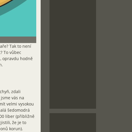
aře? Tak to není
t? To vůbec
ně, opravdu hodně
h.
chyň, zdali
 jsme vás na
 mít velmi vysokou
 malá šedomodrá
 liber (přibližně
stili, že je to
ionů korun).