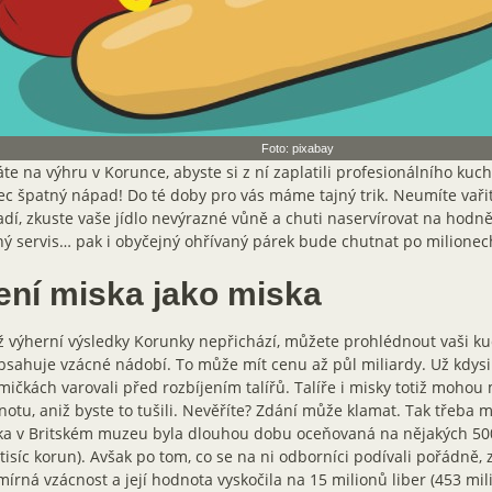
Foto: pixabay
te na výhru v Korunce, abyste si z ní zaplatili profesionálního kuch
c špatný nápad! Do té doby pro vás máme tajný trik. Neumíte vaři
dí, zkuste vaše jídlo nevýrazné vůně a chuti naservírovat na hod
ý servis… pak i obyčejný ohřívaný párek bude chutnat po milionec
ení miska jako miska
 výherní výsledky Korunky nepřichází, můžete prohlédnout vaši ku
sahuje vzácné nádobí. To může mít cenu až půl miliardy. Už kdysi
ičkách varovali před rozbíjením talířů. Talíře i misky totiž mohou
otu, aniž byste to tušili. Nevěříte? Zdání může klamat. Tak třeba
a v Britském muzeu byla dlouhou dobu oceňovaná na nějakých 5000
tisíc korun). Avšak po tom, co se na ni odborníci podívali pořádně, zji
írná vzácnost a její hodnota vyskočila na 15 milionů liber (453 mil