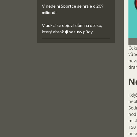
V nedělní Sportce se hraje o 209
milionů!
V aukci se objevil dům na útesu,
který ohrožují sesuvy půdy
Čeká
vůbe
neva
drah
N
Když
neob
Sedm
hodn
misk
150 
nesm