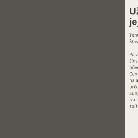
Už
j
Tent
Šťas
Po v
číns
půvo
Cenn
na a
urče
Sung
Na t
spíš