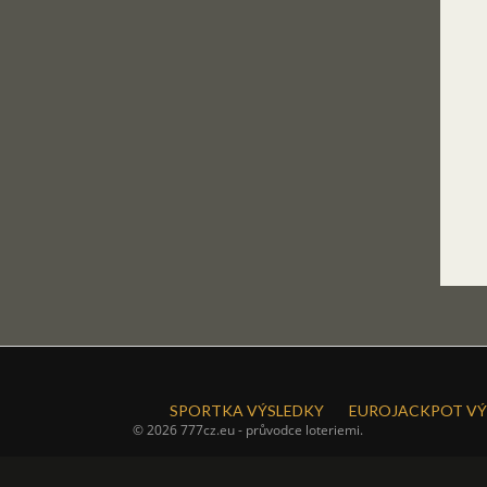
SPORTKA VÝSLEDKY
EUROJACKPOT VÝ
© 2026 777cz.eu - průvodce loteriemi.