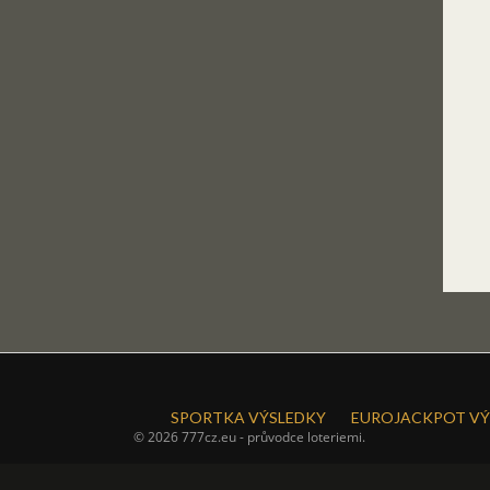
SPORTKA VÝSLEDKY
EUROJACKPOT VÝ
© 2026 777cz.eu - průvodce loteriemi.