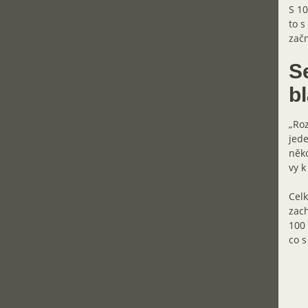
S 10
to s
začn
S
b
„Roz
jede
něko
vy k
Celk
zach
100 
co s