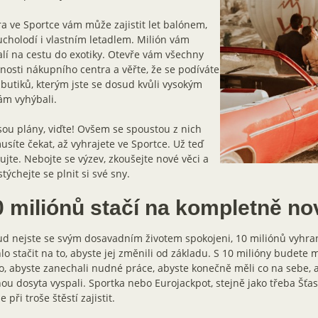
a ve Sportce vám může zajistit let balónem,
cholodí i vlastním letadlem. Milión vám
lí na cestu do exotiky. Otevře vám všechny
osti nákupního centra a věřte, že se podíváte
 butiků, kterým jste se dosud kvůli vysokým
ám vyhýbali.
sou plány, viďte! Ovšem se spoustou z nich
síte čekat, až vyhrajete ve Sportce. Už teď
ujte. Nebojte se výzev, zkoušejte nové věci a
týchejte se plnit si své sny.
0 miliónů stačí na kompletně no
d nejste se svým dosavadním životem spokojeni, 10 miliónů vyhra
o stačit na to, abyste jej změnili od základu. S 10 milióny budete 
o, abyste zanechali nudné práce, abyste konečně měli co na sebe, 
ou dosyta vyspali. Sportka nebo Eurojackpot, stejně jako třeba Šťa
 při troše štěstí zajistit.