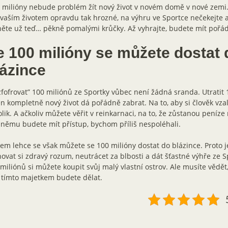
 milióny nebude problém žít nový život v novém domě v nové zemi
 vaším životem opravdu tak hrozné, na výhru ve Sportce nečekejte
ěte už teď… pěkně pomalými krůčky. Až vyhrajte, budete mít pořá
e 100 milióny se můžete dostat 
lázince
fofrovat” 100 miliónů ze Sportky vůbec není žádná sranda. Utratit 
n kompletně nový život dá pořádně zabrat. Na to, aby si člověk vza
lik. A ačkoliv můžete věřit v reinkarnaci, na to, že zůstanou peníz
 němu budete mít přístup, bychom příliš nespoléhali.
em lehce se však můžete se 100 milióny dostat do blázince. Proto 
ovat si zdravý rozum, neutrácet za blbosti a dát šťastné výhře ze S
miliónů si můžete koupit svůj malý vlastní ostrov. Ale musíte vědět
 tímto majetkem budete dělat.