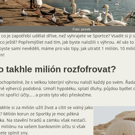
Foto: pexels
, co je zapotřebí udělat dříve, než vyhrajete ve Sportce? Vsadit si j
 co ještě? Popřemýšlet nad tím, jak byste naložili s výhrou. Ať vás to
yste sami nevěděli, máme pro vás tipy, jak utratit 1 milión, 10 mili
un!
 takhle milión rozfofrovat?
ochopitelné, že s velkou loterijní výhrou naloží každý po svém. Řad
ě výherců podobná. Umoří hypotéku, splatí dluhy, půjdou bydlet d
ní spořící účty… , a proto tyto věci přeskočme.
akhle si za milión užít život a cítit se volný jako
? Milión korun ze Sportky je moc pěkná
ka. Na stavění hradů a zámku však nestačí.
 miliónu na vašem bankovním účtu si však
te splnit sny.