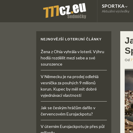
SPORTKA
Aktuální výsledky
J
NEJNOVĚJŠÍ LOTERIJNÍ ČLÁNKY
S
Žena z Ohia vyhrála v loterii. Výhru
hodlá rozdělit mezi sebe a své
Od
7
sourozence
V Německu je na prodej odlehlá
vesnička za pouhých 9 milionů
korun. Kupec by měl mít dobré
vyjednávací vlastnosti
Jak se českým hráčům dařilo v
červencovém Eurojackpotu?
V úterním Eurojackpotu je přes půl
miliardy