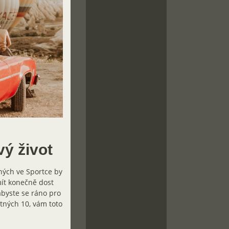
vý život
ných ve Sportce by
mít konečně dost
abyste se ráno pro
stných 10, vám toto