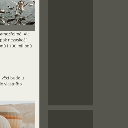
i samozřejmě. Ale
 pak nezaskočí.
ónů i 100 miliónů
a věcí bude u
o vlastního,