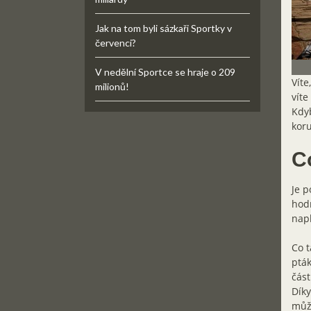
Jak na tom byli sázkaři Sportky v
červenci?
V nedělní Sportce se hraje o 209
Víte
milionů!
víte
Kdyb
kor
Co
Je p
hodn
napl
Co t
pták
část
Díky
může