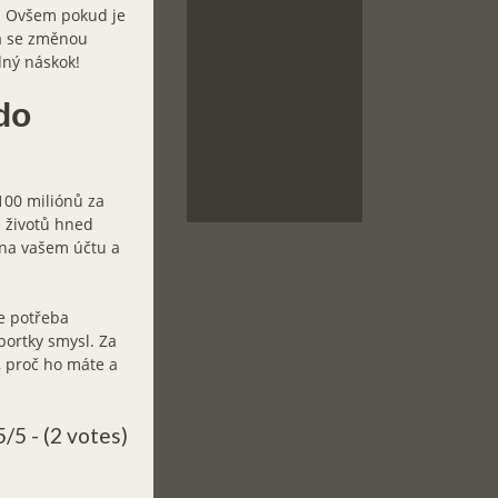
. Ovšem pokud je
 a se změnou
dný náskok!
do
100 miliónů za
l životů hned
e na vašem účtu a
je potřeba
portky smysl. Za
, proč ho máte a
5/5 - (2 votes)