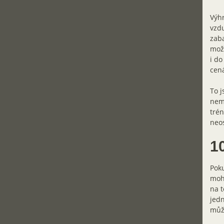
Výhr
vzdu
zaba
možn
i do
cen
To j
nemu
trén
neos
1
Poku
mohl
na t
jedn
může