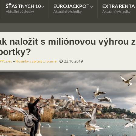
ŠŤASTNÝCH 10
EUROJACKPOT
EXTRA RENTA
Aktuální výsledky
Aktuální výsledky
Aktuální výsledky
ak naložit s miliónovou výhrou 
portky?
22.10.2019
77cz.eu
v
Novinky a zprávy z loterie