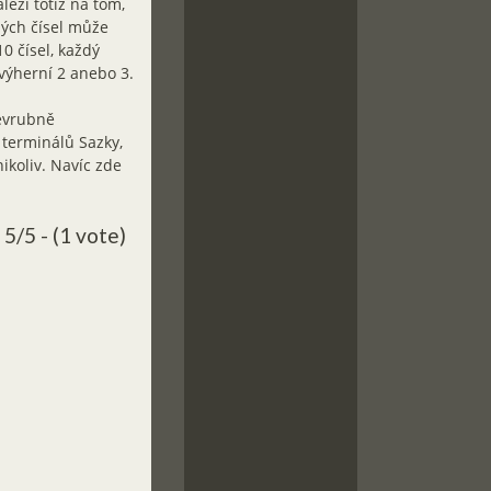
eží totiž na tom,
ených čísel může
0 čísel, každý
 výherní 2 anebo 3.
zevrubně
 terminálů Sazky,
nikoliv. Navíc zde
5/5 - (1 vote)