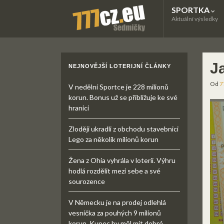
SPORTKA
Aktuální výsledky
J
NEJNOVĚJŠÍ LOTERIJNÍ ČLÁNKY
Od
7
V nedělní Sportce je 228 milionů
korun. Bonus už se přibližuje ke své
hranici
Zloději ukradli z obchodu stavebnici
Lego za několik milionů korun
Žena z Ohia vyhrála v loterii. Výhru
hodlá rozdělit mezi sebe a své
sourozence
V Německu je na prodej odlehlá
vesnička za pouhých 9 milionů
korun. Kupec by měl mít dobré