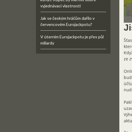
vyjednávací vlastnosti
Jak se českým hráčům dařilo v
červencovém Eurojackpotu?
Ji
V úterním Eurojackpotu je přes půl
Šťas
miliardy
kter
Když
ze z
Onli
bud
účtu
nud
Pakl
uzav
Výhe
aktu