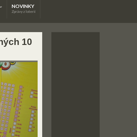
NOVINKY
Zprávy z loterií
tných 10