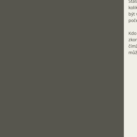
Šťas
koli
být 
poče
Kdo 
zkon
čímž
můž