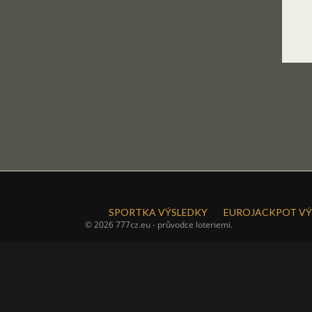
SPORTKA VÝSLEDKY
EUROJACKPOT VÝ
© 2026 777cz.eu - průvodce loteriemi.