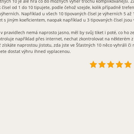
tných 10 je ale hra co do možných výher trochu komplikovanější. Zál
k čísel od 1 do 10 tipujete, podle čehož vzejde, kolik případně tref
výherních. Například u všech 10 tipovaných čísel je výherních 5 až 1
t s jiným koeficientem, naopak například u 3 tipovaných čísel jsou
v pravidlech nemá naprosto jasno, měl by svůj tiket i poté, co ho 
troluje například přes internet, nechat zkontrolovat na některém z
 získáte naprostou jistotu, zda jste ve Šťastných 10 něco vyhráli či 
ete dostat výhru ihned vyplacenou.