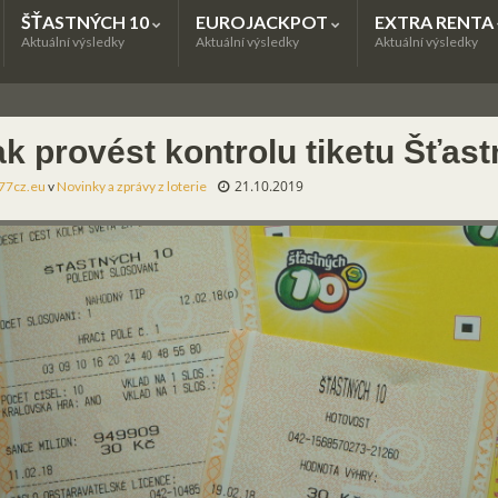
ŠŤASTNÝCH 10
EUROJACKPOT
EXTRA RENTA
Aktuální výsledky
Aktuální výsledky
Aktuální výsledky
ak provést kontrolu tiketu Šťas
21.10.2019
77cz.eu
v
Novinky a zprávy z loterie