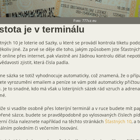
Foto: 777cz.eu
stota je v terminálu
tných 10 je loterie od Sazky, u které se provádí kontrola tiketu pod
ékoliv jiné. Za prvé se děje dle toho, jakým způsobem jste Šťastných
 online přes internet, pak vlastně ani žádnou kontrolu dělat nepotř
vědavosti zjistit, která čísla padla.
ne sázka se totiž vyhodnocuje automaticky, což znamená, že o pří
ete vyrozuměni emailem a peníze se vám poté automaticky přičto
. Je to snadné, kdo má však u loterijních sázek rád vzruch a adrena
né.
iže si vsadíte osobně přes loterijní terminál a v ruce budete mít pa
řené sázce, budete se pravděpodobně po vylosovaných číslech pídit
rní čísla naleznete například na těchto stránkách
Šťastných 10
, a 
álním poledním či večerním losování.