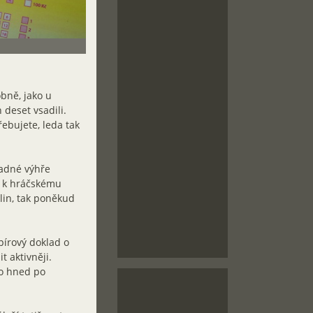
obně, jako u
 deset vsadili.
ebujete, leda tak
padné výhře
u k hráčskému
lin, tak poněkud
pírový doklad o
 aktivněji.
to hned po