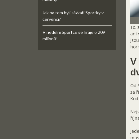
Jak na tom byli sázkaři Sportky v
červenci?
To, 
V nedělní Sportce se hraje o 209
ani 
milionů!
jsou
horn
V
d
Od 9
za ř
Kodi
Nejv
říjn
Jede
muse