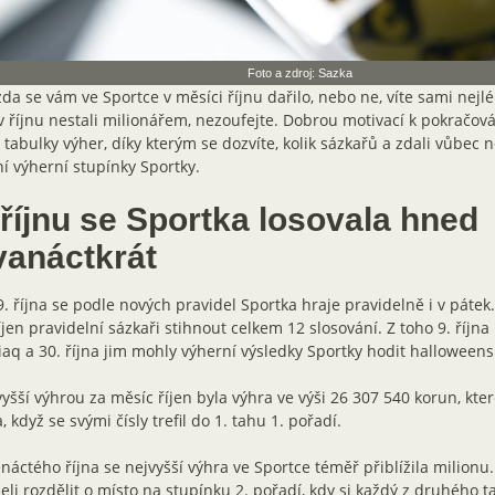
Foto a zdroj: Sazka
zda se vám ve Sportce v měsíci říjnu dařilo, nebo ne, víte sami nejl
v říjnu nestali milionářem, nezoufejte. Dobrou motivací k pokračov
 tabulky výher, díky kterým se dozvíte, kolik sázkařů a zdali vůbec 
í výherní stupínky Sportky.
 říjnu se Sportka losovala hned
vanáctkrát
. října se podle nových pravidel Sportka hraje pravidelně i v pátek
íjen pravidelní sázkaři stihnout celkem 12 slosování. Z toho 9. října
aq a 30. října jim mohly výherní výsledky Sportky hodit halloween
yšší výhrou za měsíc říjen byla výhra ve výši 26 307 540 korun, kter
a, když se svými čísly trefil do 1. tahu 1. pořadí.
náctého října se nejvyšší výhra ve Sportce téměř přiblížila milionu.
li rozdělit o místo na stupínku 2. pořadí, kdy si každý z druhého 