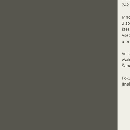
242 
Mnoh
3 sp
štěs
Všec
a pr
Ve s
však
Šanc
Poku
jina