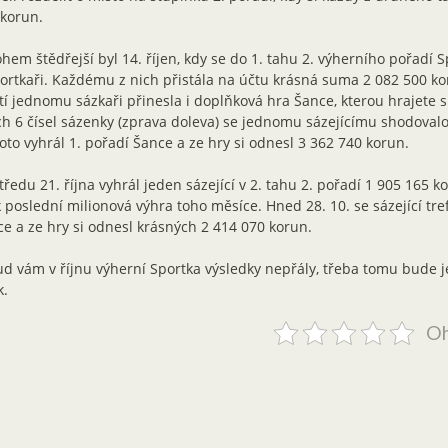
korun.
em štědřejší byl 14. říjen, kdy se do 1. tahu 2. výherního pořadí Sp
ortkaři. Každému z nich přistála na účtu krásná suma 2 082 500 ko
tí jednomu sázkaři přinesla i doplňková hra Šance, kterou hrajete s 
h 6 čísel sázenky (zprava doleva) se jednomu sázejícímu shodovalo 
oto vyhrál 1. pořadí Šance a ze hry si odnesl 3 362 740 korun.
tředu 21. října vyhrál jeden sázející v 2. tahu 2. pořadí 1 905 165 k
 poslední milionová výhra toho měsíce. Hned 28. 10. se sázející tref
e a ze hry si odnesl krásných 2 414 070 korun.
d vám v říjnu výherní Sportka výsledky nepřály, třeba tomu bude j
k.
Oh