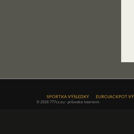
SPORTKA VÝSLEDKY
EUROJACKPOT VÝ
© 2026 777cz.eu - průvodce loteriemi.