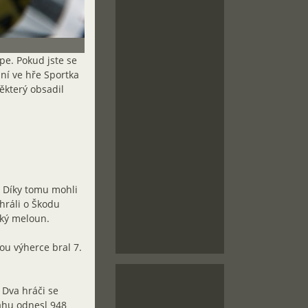
épe. Pokud jste se
ání ve hře Sportka
některý obsadil
. Díky tomu mohli
 hráli o Škodu
ský meloun.
ou výherce bral 7.
 Dva hráči se
tahu odnesl 948