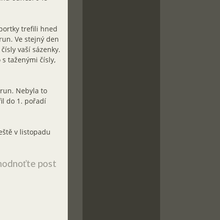
ortky trefili hned
run. Ve stejný den
čísly vaší sázenky.
s taženými čísly,
orun. Nebyla to
il do 1. pořadí
eště v listopadu
odnoťte post