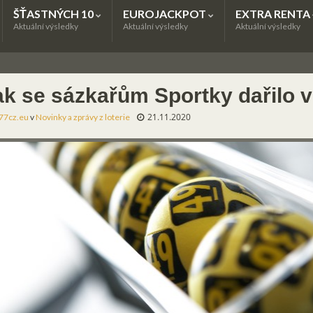
ŠŤASTNÝCH 10
EUROJACKPOT
EXTRA RENTA
Aktuální výsledky
Aktuální výsledky
Aktuální výsledky
ak se sázkařům Sportky dařilo v
21.11.2020
77cz.eu
v
Novinky a zprávy z loterie