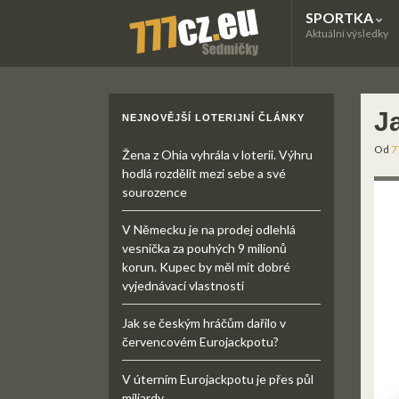
SPORTKA
Aktuální výsledky
J
NEJNOVĚJŠÍ LOTERIJNÍ ČLÁNKY
Od
7
Žena z Ohia vyhrála v loterii. Výhru
hodlá rozdělit mezi sebe a své
sourozence
V Německu je na prodej odlehlá
vesnička za pouhých 9 milionů
korun. Kupec by měl mít dobré
vyjednávací vlastnosti
Jak se českým hráčům dařilo v
červencovém Eurojackpotu?
V úterním Eurojackpotu je přes půl
miliardy