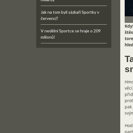
Jak na tom byli sázkaři Sportky v
červenci?
Kdyb
V nedělní Sportce se hraje o 209
štěs
milionů!
tore
hle
Ta
s
Hmo
věcí
přid
prot
pak 
svým
Hodn
part