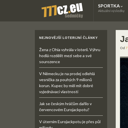
SPORTKA
Aktuální výsledky
Ja
NEJNOVĚJŠÍ LOTERIJNÍ ČLÁNKY
Od
7
Žena z Ohia vyhrála v loterii. Výhru
hodlá rozdělit mezi sebe a své
sourozence
V Německu je na prodej odlehlá
vesnička za pouhých 9 milionů
korun. Kupec by měl mít dobré
vyjednávací vlastnosti
Jak se českým hráčům dařilo v
červencovém Eurojackpotu?
V úterním Eurojackpotu je přes půl
miliardy