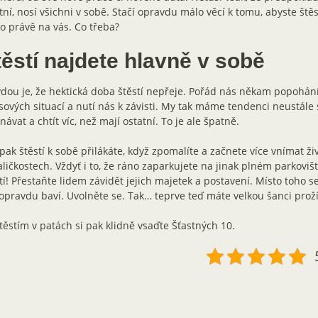
tní, nosí všichni v sobě. Stačí opravdu málo věcí k tomu, abyste štěst
o právě na vás. Co třeba?
těstí najdete hlavně v sobě
dou je, že hektická doba štěstí nepřeje. Pořád nás někam popohání
sových situací a nutí nás k závisti. My tak máme tendenci neustále
návat a chtít víc, než mají ostatní. To je ale špatně.
ak štěstí k sobě přilákáte, když zpomalíte a začnete více vnímat živ
ličkostech. Vždyť i to, že ráno zaparkujete na jinak plném parkovišt
tí! Přestaňte lidem závidět jejich majetek a postavení. Místo toho s
opravdu baví. Uvolněte se. Tak… teprve teď máte velkou šanci prožít
těstím v patách si pak klidně vsaďte Šťastných 10.