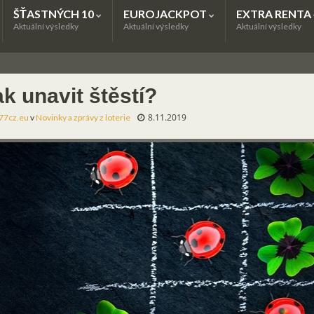
ŠŤASTNÝCH 10
EUROJACKPOT
EXTRA RENTA
Aktuální výsledky
Aktuální výsledky
Aktuální výsledky
k unavit štěstí?
8.11.2019
77cz.eu
v
Novinky a zprávy z loterie