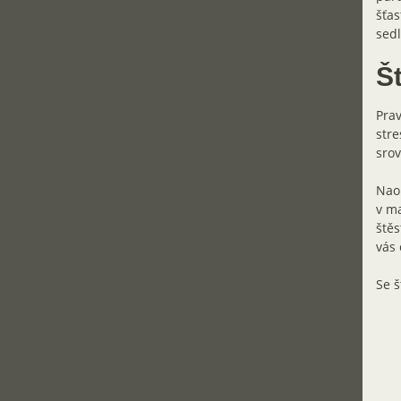
šťas
sedl
Š
Prav
stre
srov
Naop
v ma
štěs
vás 
Se š