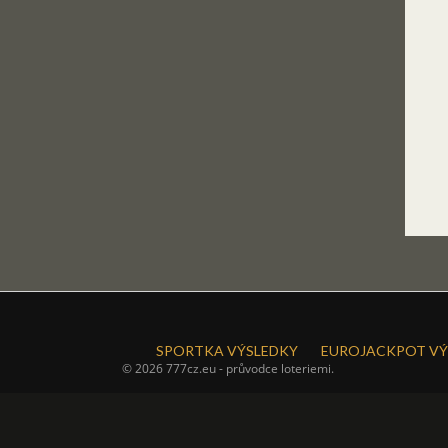
SPORTKA VÝSLEDKY
EUROJACKPOT VÝ
© 2026 777cz.eu - průvodce loteriemi.