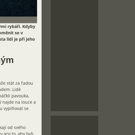
ými rybáři. Kdyby
oměnit se v
 lidí je při jeho
tným
že stát za řadou
adem. Lidé
máčkli pavouka,
rý najde na louce a
u vyplňovat se
kají od svého
 pro to, aby byli