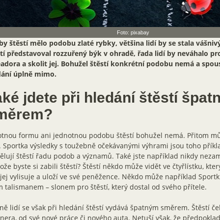
Foto: pixabay
y štěstí mělo podobu zlaté rybky, většina lidí by se stala vášniv
tí představoval rozzuřený býk v ohradě, řada lidí by neváhalo pr
adora a skolit jej. Bohužel štěstí konkrétní podobu nemá a spousta
dání úplně mimo.
ké jdete při hledání štěstí špa
měrem?
tnou formu ani jednotnou podobu štěstí bohužel nemá. Přitom mů
. Sportka výsledky s toužebně očekávanými výhrami jsou toho příkl
ělují štěstí řadu podob a významů. Také jste například nikdy neza
ože byste si zabili štěstí? Štěstí někdo může vidět ve čtyřlístku, kte
jej vylisuje a uloží ve své peněžence. Někdo může například Sportk
 talismanem – slonem pro štěstí, který dostal od svého přítele.
ě lidí se však při hledání štěstí vydává špatným směrem. Štěstí če
nera, od své nové práce či nového auta. Netuší však, že předpoklady