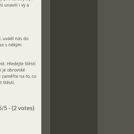
í unavili i vy a
, uvádí nás do
 se s někým
ot. Hledejte štěstí
i je obrovské
e zaměřte na to, co
 štěstí.
5/5 - (2 votes)