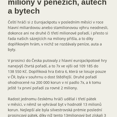
miliony v penězích, autech
a bytech
Čeští hráči si z Eurojackpotu v posledním měsíci v roce
hlavní miliardovou anebo stamilionovou výhru neodnesli,
dokonce ani ne druhé či třetí milionové pořadí, i přesto si
řada našich sázejících na miliony přišla, a to díky
doplňkovým hrám, v nichž se rozdávaly peníze, auta a
byty.
V prosinci do Česka putovaly z hlavní eurojackpotové hry
nanejvýš čtvrtá pořadí, a to 7x ve výši od 109 185 do
138 550 Kč. Doplňková hra Extra 6, která se losuje pouze
v ČR, byla v souhrnu o dost štědřejší. Druhé pořadí
ohodnocené na 200 000 korun v ní padlo 7x, a k tomu
ještě 1x první pořadí za rovné 2 miliony.
Radost jednomu českému hráči udělal i třetí pátek
v měsíci, v němž se vyhrával byt v hodnotě 13 milionů
korun. Nejlepší ale byla silvestrovská prémie poslední
prosincový pátek, díky níž tento 13milionový byt získali 3