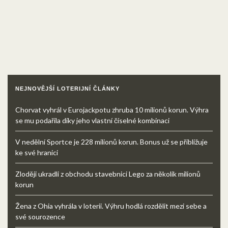
NEJNOVĚJŠÍ LOTERIJNÍ ČLÁNKY
Chorvat vyhrál v Eurojackpotu zhruba 10 milionů korun. Výhra
se mu podařila díky jeho vlastní číselné kombinaci
V nedělní Sportce je 228 milionů korun. Bonus už se přibližuje
ke své hranici
Zloději ukradli z obchodu stavebnici Lego za několik milionů
korun
Žena z Ohia vyhrála v loterii. Výhru hodlá rozdělit mezi sebe a
své sourozence