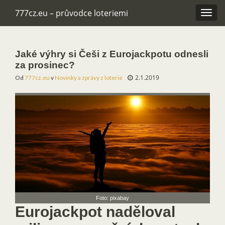
777cz.eu – průvodce loteriemi
Rozba
navig
Jaké výhry si Češi z Eurojackpotu odnesli
za prosinec?
2.1.2019
Od
777cz.eu
v
Novinky a zprávy z loterie
Foto: pixabay
Eurojackpot naděloval