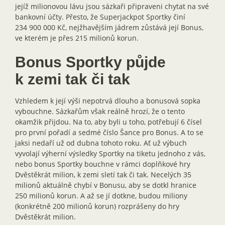
jejíž milionovou lávu jsou sázkaři připraveni chytat na své
bankovní účty. Přesto, že Superjackpot Sportky činí
234 900 000 Kč, nejžhavějším jádrem zůstává její Bonus,
ve kterém je přes 215 milionů korun.
Bonus Sportky půjde
k zemi tak či tak
Vzhledem k její výši nepotrvá dlouho a bonusová sopka
vybouchne. Sázkařům však reálně hrozí, že o tento
okamžik přijdou. Na to, aby byli u toho, potřebují 6 čísel
pro první pořadí a sedmé číslo Šance pro Bonus. A to se
jaksi nedaří už od dubna tohoto roku. Ať už výbuch
vyvolají výherní výsledky Sportky na tiketu jednoho z vás,
nebo bonus Sportky bouchne v rámci doplňkové hry
Dvěstěkrát milion, k zemi sletí tak či tak. Necelých 35
milionů aktuálně chybí v Bonusu, aby se dotkl hranice
250 milionů korun. A až se jí dotkne, budou miliony
(konkrétně 200 milionů korun) rozprášeny do hry
Dvěstěkrát milion.