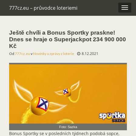
777cz.eu – průvodce loteriemi
Rozba
navig
Ještě chvíli a Bonus Sportky praskne!
Dnes se hraje o Superjackpot 234 900 000
Kč
8.12.2021
Od
777cz.eu
v
Novinky a zprávy z loterie
Foto: Sazka
Bonus Sportky se v posledních týdnech podobá sopce,