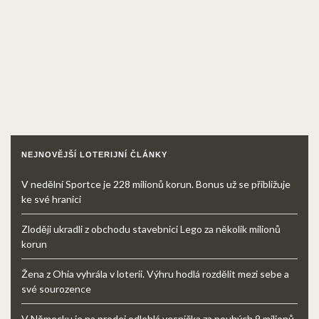
NEJNOVĚJŠÍ LOTERIJNÍ ČLÁNKY
V nedělní Sportce je 228 milionů korun. Bonus už se přibližuje
ke své hranici
Zloději ukradli z obchodu stavebnici Lego za několik milionů
korun
Žena z Ohia vyhrála v loterii. Výhru hodlá rozdělit mezi sebe a
své sourozence
V Německu je na prodej odlehlá vesnička za pouhých 9 milionů