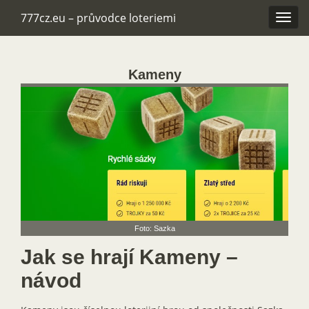
777cz.eu – průvodce loteriemi
Rozba
navig
Kameny
Foto: Sazka
Jak se hrají Kameny –
návod