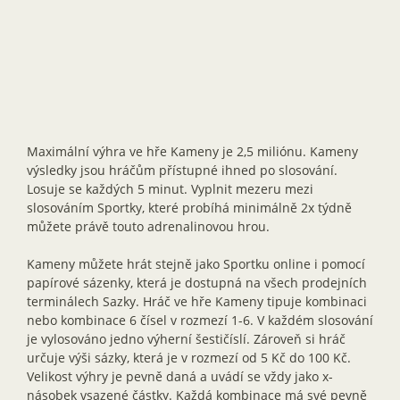
Maximální výhra ve hře Kameny je 2,5 miliónu. Kameny
výsledky jsou hráčům přístupné ihned po slosování.
Losuje se každých 5 minut. Vyplnit mezeru mezi
slosováním Sportky, které probíhá minimálně 2x týdně
můžete právě touto adrenalinovou hrou.
Kameny můžete hrát stejně jako Sportku online i pomocí
papírové sázenky, která je dostupná na všech prodejních
terminálech Sazky. Hráč ve hře Kameny tipuje kombinaci
nebo kombinace 6 čísel v rozmezí 1-6. V každém slosování
je vylosováno jedno výherní šestičíslí. Zároveň si hráč
určuje výši sázky, která je v rozmezí od 5 Kč do 100 Kč.
Velikost výhry je pevně daná a uvádí se vždy jako x-
násobek vsazené částky. Každá kombinace má své pevně