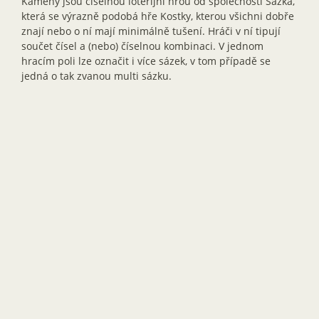
Kameny jsou číselnou loterijní hrou od společnosti Sazka,
která se výrazně podobá hře Kostky, kterou všichni dobře
znají nebo o ní mají minimálně tušení. Hráči v ní tipují
součet čísel a (nebo) číselnou kombinaci. V jednom
hracím poli lze označit i více sázek, v tom případě se
jedná o tak zvanou multi sázku.