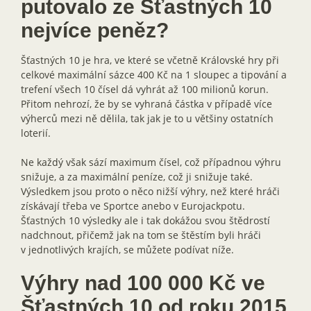
putovalo ze Šťastných 10
nejvíce peněz?
Šťastných 10 je hra, ve které se včetně Královské hry při
celkové maximální sázce 400 Kč na 1 sloupec a tipování a
trefení všech 10 čísel dá vyhrát až 100 milionů korun.
Přitom nehrozí, že by se vyhraná částka v případě více
výherců mezi ně dělila, tak jak je to u většiny ostatních
loterií.
Ne každý však sází maximum čísel, což případnou výhru
snižuje, a za maximální peníze, což ji snižuje také.
Výsledkem jsou proto o něco nižší výhry, než které hráči
získávají třeba ve Sportce anebo v Eurojackpotu.
Šťastných 10 výsledky ale i tak dokážou svou štědrostí
nadchnout, přičemž jak na tom se štěstím byli hráči
v jednotlivých krajích, se můžete podívat níže.
Výhry nad 100 000 Kč ve
Šťastných 10 od roku 2015