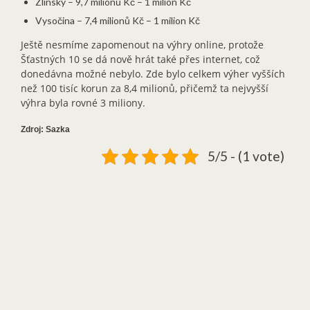
Zlínský – 9,7 milionů Kč – 1 milion Kč
Vysočina – 7,4 milionů Kč – 1 milion Kč
Ještě nesmíme zapomenout na výhry online, protože
Šťastných 10 se dá nově hrát také přes internet, což
donedávna možné nebylo. Zde bylo celkem výher vyšších
než 100 tisíc korun za 8,4 milionů, přičemž ta nejvyšší
výhra byla rovné 3 miliony.
Zdroj: Sazka
5/5 - (1 vote)