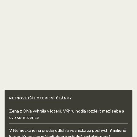
NEJNOVĚJŠÍ LOTERIJNÍ ČLÁNKY
Žena z Ohia vyhrála v loterii. Výhru hodlá rozdělit mezi sebe a
své sourozence
V Německu je na prodej odlehlá vesnička za pouhých 9 milionů
korun. Kupec by měl mít dobré vyjednávací vlastnosti