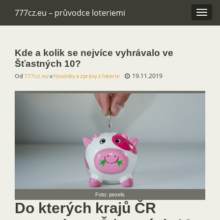
777cz.eu – průvodce loteriemi
Rozba
navig
Kde a kolik se nejvíce vyhrávalo ve
Šťastných 10?
19.11.2019
Od
777cz.eu
v
Novinky a zprávy z loterie
Foto: pexels
Do kterých krajů ČR