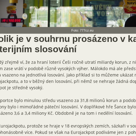
Foto: 777cz.eu
olik je v souhrnu prosázeno v 
terijním slosování
ý zřejmě ví, že za hraní loterií Češi ročně utratí miliardy korun, z 
m zase vrátí v podobě různě vysokých výher. Málokdo má ale předst
 vsazeno na jednotlivá losování. Jako příklad si to můžeme ukázat 
jackpotu, a to v běžný den losování, při němž se nehraje žádná do
pot je středně vysoký.
portce bylo minulou středu vsazeno za 31,8 milionů korun a podo
ony bylo i mimořádné páteční losování. V doplňkové hře Šance bylo
ázeno 3,6 a 3,4 miliony Kč. Obdobně je na tom i nedělní losování.
urojackpotu, protože se hraje v 18 evropských zemích, sázkaři v so
honásobně více. Pokud se však na Eurojackpot podíváme jen z poh