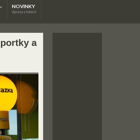
NOVINKY
Zprávy z loterií
portky a