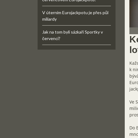
V úterním Eurojackpotu je přes půl
miliardy
Jak na tom byli sázkaři Sportky v
K
červenci?
lo
Každ
k ni
bývá
Euro
jack
Ve S
mili
pros
Do E
mno