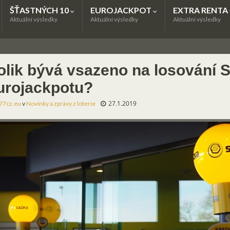
ŠŤASTNÝCH 10
EUROJACKPOT
EXTRA RENTA
Aktuální výsledky
Aktuální výsledky
Aktuální výsledky
olik bývá vsazeno na losování S
urojackpotu?
27.1.2019
77cz.eu
v
Novinky a zprávy z loterie