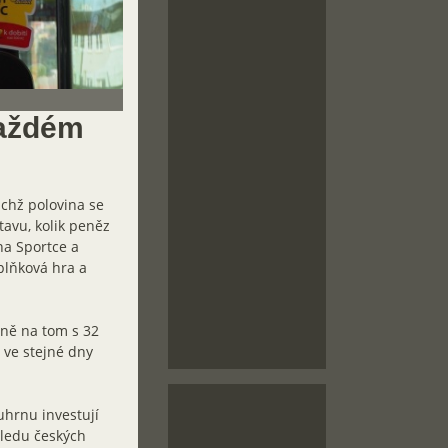
každém
nichž polovina se
avu, kolik peněz
na Sportce a
plňková hra a
bně na tom s 32
 ve stejné dny
uhrnu investují
ledu českých