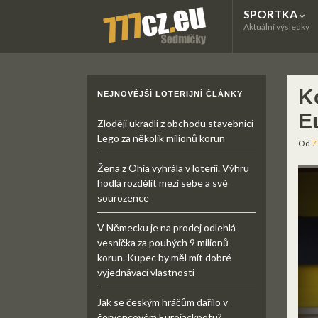
SPORTKA
Aktuální výsledky
K
NEJNOVĚJŠÍ LOTERIJNÍ ČLÁNKY
E
Zloději ukradli z obchodu stavebnici
Lego za několik milionů korun
Od
7
Žena z Ohia vyhrála v loterii. Výhru
hodlá rozdělit mezi sebe a své
sourozence
V Německu je na prodej odlehlá
vesnička za pouhých 9 milionů
korun. Kupec by měl mít dobré
vyjednávací vlastnosti
Jak se českým hráčům dařilo v
červencovém Eurojackpotu?