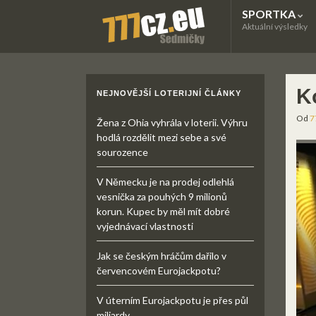
SPORTKA
Aktuální výsledky
K
NEJNOVĚJŠÍ LOTERIJNÍ ČLÁNKY
Od
7
Žena z Ohia vyhrála v loterii. Výhru
hodlá rozdělit mezi sebe a své
sourozence
V Německu je na prodej odlehlá
vesnička za pouhých 9 milionů
korun. Kupec by měl mít dobré
vyjednávací vlastnosti
Jak se českým hráčům dařilo v
červencovém Eurojackpotu?
V úterním Eurojackpotu je přes půl
miliardy