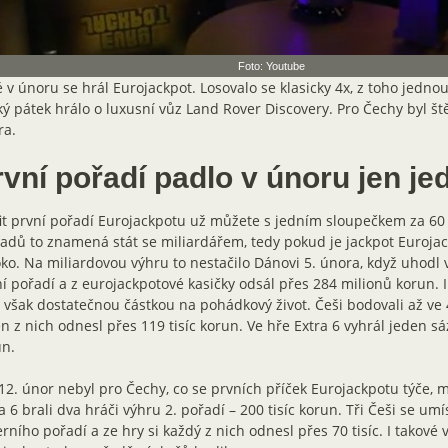
Foto: Youtube
 v únoru se hrál Eurojackpot. Losovalo se klasicky 4x, z toho jednou
ý pátek hrálo o luxusní vůz Land Rover Discovery. Pro Čechy byl št
ra.
rvní pořadí padlo v únoru jen je
it první pořadí Eurojackpotu už můžete s jedním sloupečkem za 60 
adů to znamená stát se miliardářem, tedy pokud je jackpot Euroja
ko. Na miliardovou výhru to nestačilo Dánovi 5. února, když uhodl 
í pořadí a z eurojackpotové kasičky odsál přes 284 milionů korun. I
 však dostatečnou částkou na pohádkový život. Češi bodovali až ve 4
n z nich odnesl přes 119 tisíc korun. Ve hře Extra 6 vyhrál jeden sáz
un.
12. únor nebyl pro Čechy, co se prvních příček Eurojackpotu týče, m
a 6 brali dva hráči výhru 2. pořadí – 200 tisíc korun. Tři Češi se umís
rního pořadí a ze hry si každý z nich odnesl přes 70 tisíc. I takové 