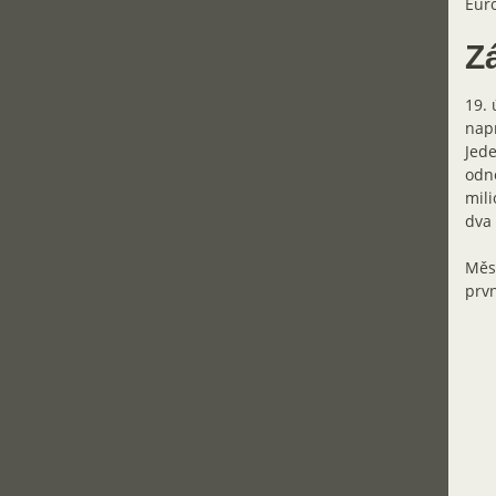
Euro
Z
19. 
napr
Jede
odne
mili
dva 
Měsí
prvn