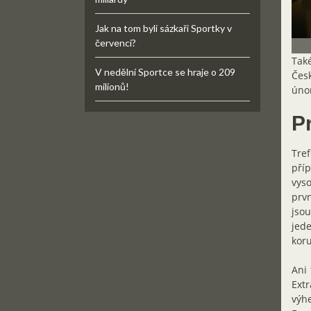
Jak na tom byli sázkaři Sportky v
červenci?
Také
V nedělní Sportce se hraje o 209
Česk
milionů!
úno
P
Tref
příp
vyso
prvn
jsou
jede
kor
Ani 
Extr
výhe