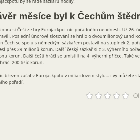
jackpotu by se řadě sázkařů hodily.
ávěr měsíce byl k Čechům štěd
února si Češi ze hry Eurojackpot nic pořádného neodnesli. Už 26. ú
avili. Poslední únorové slosování se hrálo o dvoumilionový Land Ro
n Čech se spolu s německým sázkařem postavil na stupínek 2. poř
sl přes 29 milionů korun. Další český sázkař si z 3. výherního pořa
onu korun. Další čeští hráči se umístili na 4. výherní příčce. Také ve
hráči 200 tisíc korun.
c březen začal v Eurojackpotu v miliardovém stylu… i vy můžete st
ího pořadí.
Oh