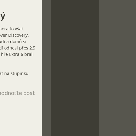
rý
nora to však
ver Discovery.
adí a domů si
dí odnesl přes 2,5
 hře Extra 6 brali
át na stupínku
odnoťte post