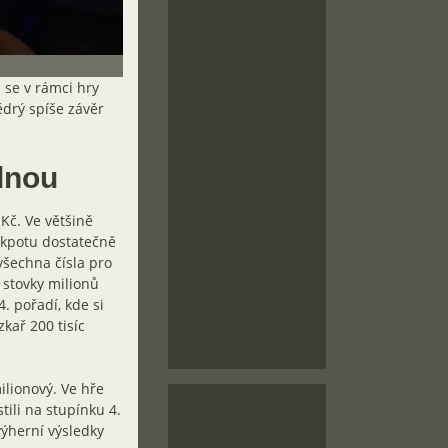
 se v rámci hry
ědrý spíše závěr
dnou
Kč. Ve většině
ckpotu dostatečně
všechna čísla pro
 stovky milionů
. pořadí, kde si
kař 200 tisíc
ilionový. Ve hře
tili na stupínku 4.
výherní výsledky