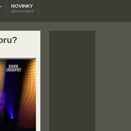
NOVINKY
Zprávy z loterií
oru?