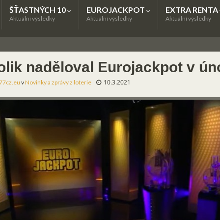
ŠŤASTNÝCH 10
EUROJACKPOT
EXTRA RENTA
Aktuální výsledky
Aktuální výsledky
Aktuální výsledky
olik naděloval Eurojackpot v ún
10.3.2021
77cz.eu
v
Novinky a zprávy z loterie