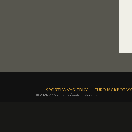
SPORTKA VÝSLEDKY
EUROJACKPOT VÝ
© 2026 777cz.eu - průvodce loteriemi.