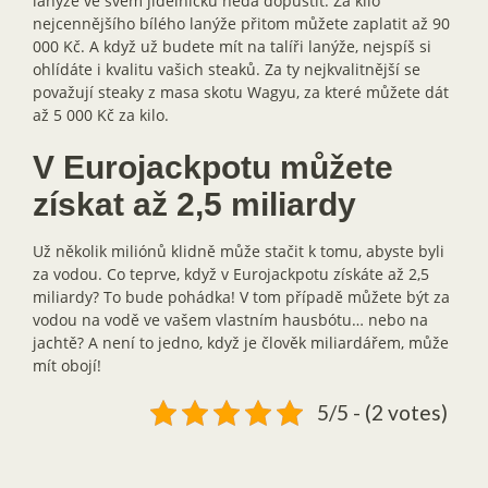
lanýže ve svém jídelníčku nedá dopustit. Za kilo
nejcennějšího bílého lanýže přitom můžete zaplatit až 90
000 Kč. A když už budete mít na talíři lanýže, nejspíš si
ohlídáte i kvalitu vašich steaků. Za ty nejkvalitnější se
považují steaky z masa skotu Wagyu, za které můžete dát
až 5 000 Kč za kilo.
V Eurojackpotu můžete
získat až 2,5 miliardy
Už několik miliónů klidně může stačit k tomu, abyste byli
za vodou. Co teprve, když v Eurojackpotu získáte až 2,5
miliardy? To bude pohádka! V tom případě můžete být za
vodou na vodě ve vašem vlastním hausbótu… nebo na
jachtě? A není to jedno, když je člověk miliardářem, může
mít obojí!
5/5 - (2 votes)