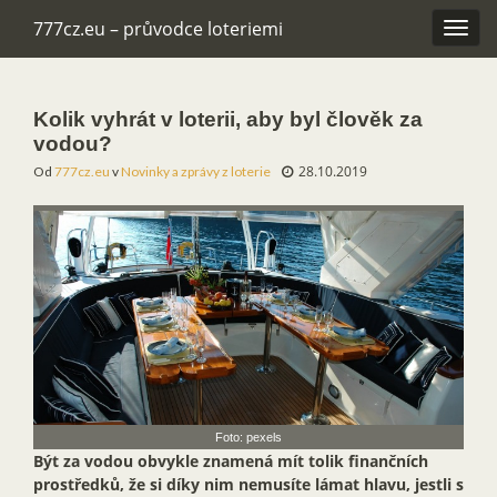
777cz.eu – průvodce loteriemi
Rozba
navig
Kolik vyhrát v loterii, aby byl člověk za
vodou?
28.10.2019
Od
777cz.eu
v
Novinky a zprávy z loterie
Foto: pexels
Být za vodou obvykle znamená mít tolik finančních
prostředků, že si díky nim nemusíte lámat hlavu, jestli s