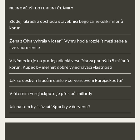
NEJNOVĚJŠÍ LOTERIJNÍ ČLÁNKY
Zloději ukradli z obchodu stavebnici Lego za několik milionů
korun
Žena z Ohia vyhrála v loterii. Výhru hodlá rozdělit mezi sebe a
své sourozence
V Německu je na prodej odlehlá vesnička za pouhých 9 milionů
korun. Kupec by měl mít dobré vyjednávací vlastnosti
Jak se českým hráčům dařilo v červencovém Eurojackpotu?
V úterním Eurojackpotu je přes půl miliardy
Jak na tom byli sázkaři Sportky v červenci?