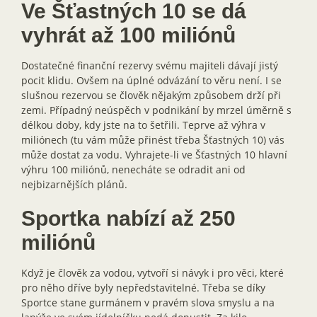
Ve Šťastných 10 se dá
vyhrát až 100 miliónů
Dostatečné finanční rezervy svému majiteli dávají jistý
pocit klidu. Ovšem na úplné odvázání to věru není. I se
slušnou rezervou se člověk nějakým způsobem drží při
zemi. Případný neúspěch v podnikání by mrzel úměrně s
délkou doby, kdy jste na to šetřili. Teprve až výhra v
miliónech (tu vám může přinést třeba Šťastných 10) vás
může dostat za vodu. Vyhrajete-li ve Šťastných 10 hlavní
výhru 100 miliónů, nenecháte se odradit ani od
nejbizarnějších plánů.
Sportka nabízí až 250
miliónů
Když je člověk za vodou, vytvoří si návyk i pro věci, které
pro něho dříve byly nepředstavitelné. Třeba se díky
Sportce stane gurmánem v pravém slova smyslu a na