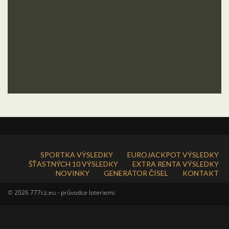
SPORTKA VÝSLEDKY
EUROJACKPOT VÝSLEDKY
ŠŤASTNÝCH 10 VÝSLEDKY
EXTRA RENTA VÝSLEDKY
NOVINKY
GENERÁTOR ČÍSEL
KONTAKT
© 2026 777cz.eu - průvodce loteriemi.