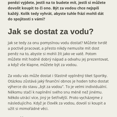
penězi vyjdete, jestli na to budete mít, jestli si můžete
dovolit koupit to či ono. Být za vodou chce nejspíš
každý. Kolik tedy vyhrát, abyste tuhle frázi mohli dát
do spojitosti s vámi?
Jak se dostat za vodu?
Jak se tedy za onu pomyslnou vodu dostat? Můžete tvrdě
a poctivě pracovat, a přesto nikdy nemusíte mít dost
peněz na to, abyste si mohli žít jako ve vatě. Potom
můžete mít hodně dobrý nápad a odvahu jej prezentovat,
a když vše klapne, můžete být za vodou.
Za vodu vás může dostat i šťastně vyplněný tiket Sportky.
Otázkou zůstává jaký finanční obnos je hoden toho dostat
výherce do stavu „být za vodou”. To je velmi individuální.
Někomu stačí k naplnění svého snu méně než jinému.
Někdo utrácí více, jiný je šetřivější. Proto vycházejme z
následujícího. Když je člověk za vodou, dovolí si koupit a
užít si mimořádné věci.