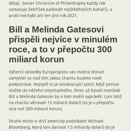
dělají. Server Chronicle of Philantrophy každý rok
sestavuje žebříček padesáti nejštědřejších boháčů, a
proto nechybí ani ten pro rok 2021.
Bill a Melinda Gatesovi
přispěli nejvíce v minulém
roce, a to v přepočtu 300
miliard korun
Výherní výsledky Eurojackpotu vás možná donutí
zamyslet se nad tím, jakou charitu budete nově
podporovat. Nejspíš to je osvobozující pocit, když peníze
vložíte do něčeho smysluplného. Dnes už bývalí manželé
Bill a Melinda Gatesovi by o tom mohli vyprávět. Loni totiž
na charitu věnovali 15 miliard dolarů (to je v přepočtu
více než 300 miliard korun).
Druhé místo si drží americký podnikatel Michael
Bloomberg, který loni daroval 1,5 miliardy dolarů (to je