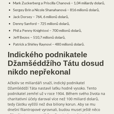
Mark Zuckerberg a Priscilla Chanová – 1,04 miliardy dolarů,
Sergey Brin a Nicole Shanahanová – 816 milionů dolarů,
Jack Dorsey – 764, 6 milionů dolarů,
Denny Sanford – 725 milionů dolarů,
Phil a Penny Knightovi – 700 milionů dolarů,
Jeff Bezos – 510,7 milionů dolarů,
Patrick a Shirley Raynovi – 480 milionů dolarů.
Indického podnikatele
Džamšéddžího Tátu dosud
nikdo nepřekonal
Ačkoliv se miliardáři snaží, indický podnikatel
Džamšéddží Táta nastavil laťku hodně vysoko. Tento
podnikatel zemřel už v roce 1904. Během svého života na
charitativní účely daroval více než 100 miliard dolarů,
tedy částku vyššší než dva biliony korun. Aby se mu
dnešní filantropové vyrovnali, budou muset ještě něco