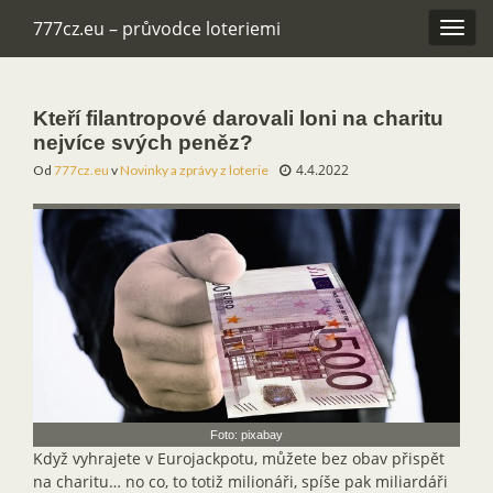
777cz.eu – průvodce loteriemi
Rozba
navig
Kteří filantropové darovali loni na charitu
nejvíce svých peněz?
4.4.2022
Od
777cz.eu
v
Novinky a zprávy z loterie
Foto: pixabay
Když vyhrajete v Eurojackpotu, můžete bez obav přispět
na charitu… no co, to totiž milionáři, spíše pak miliardáři