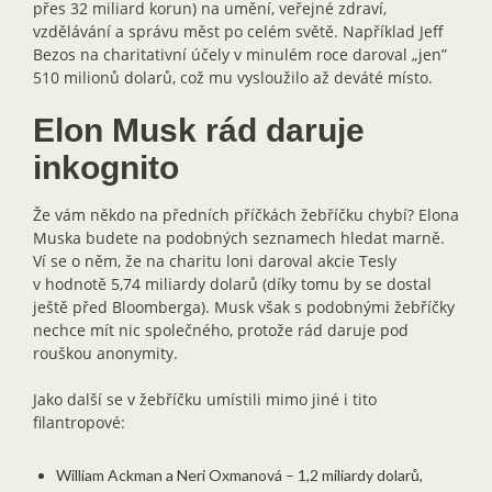
přes 32 miliard korun) na umění, veřejné zdraví,
vzdělávání a správu měst po celém světě. Například Jeff
Bezos na charitativní účely v minulém roce daroval „jen”
510 milionů dolarů, což mu vysloužilo až deváté místo.
Elon Musk rád daruje
inkognito
Že vám někdo na předních příčkách žebříčku chybí? Elona
Muska budete na podobných seznamech hledat marně.
Ví se o něm, že na charitu loni daroval akcie Tesly
v hodnotě 5,74 miliardy dolarů (díky tomu by se dostal
ještě před Bloomberga). Musk však s podobnými žebříčky
nechce mít nic společného, protože rád daruje pod
rouškou anonymity.
Jako další se v žebříčku umístili mimo jiné i tito
filantropové:
William Ackman a Neri Oxmanová – 1,2 miliardy dolarů,