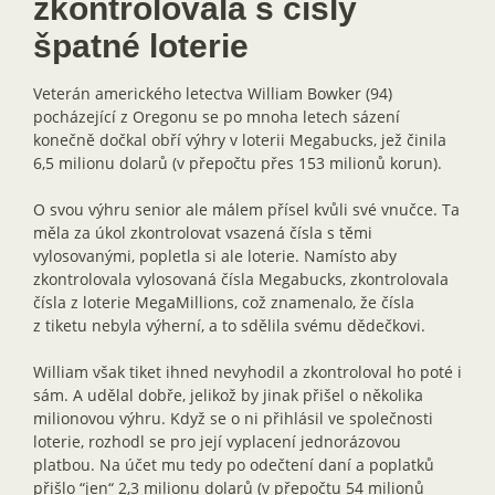
zkontrolovala s čísly
špatné loterie
Veterán amerického letectva William Bowker (94)
pocházející z Oregonu se po mnoha letech sázení
konečně dočkal obří výhry v loterii Megabucks, jež činila
6,5 milionu dolarů (v přepočtu přes 153 milionů korun).
O svou výhru senior ale málem přísel kvůli své vnučce. Ta
měla za úkol zkontrolovat vsazená čísla s těmi
vylosovanými, popletla si ale loterie. Namísto aby
zkontrolovala vylosovaná čísla Megabucks, zkontrolovala
čísla z loterie MegaMillions, což znamenalo, že čísla
z tiketu nebyla výherní, a to sdělila svému dědečkovi.
William však tiket ihned nevyhodil a zkontroloval ho poté i
sám. A udělal dobře, jelikož by jinak přišel o několika
milionovou výhru. Když se o ni přihlásil ve společnosti
loterie, rozhodl se pro její vyplacení jednorázovou
platbou. Na účet mu tedy po odečtení daní a poplatků
přišlo “jen“ 2,3 milionu dolarů (v přepočtu 54 milionů