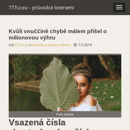
777cz.eu – průvodce loteriemi
Rozba
navig
Kvůli vnuččině chybě málem přišel o
milionovou výhru
7.9.2019
Od
777cz.eu
v
Novinky a zprávy z loterie
Foto: pexels
Vsazená čísla