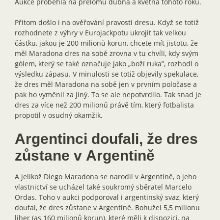
Aukce proběhla na přelomu dubna a května tohoto roku.
Přitom došlo i na ověřování pravosti dresu. Když se totiž
rozhodnete z výhry v Eurojackpotu ukrojit tak velkou
částku, jakou je 200 milionů korun, chcete mít jistotu, že
měl Maradona dres na sobě zrovna v tu chvíli, kdy svým
gólem, který se také označuje jako „boží ruka”, rozhodl o
výsledku zápasu. V minulosti se totiž objevily spekulace,
že dres měl Maradona na sobě jen v prvním poločase a
pak ho vyměnil za jiný. To se ale nepotvrdilo. Tak snad je
dres za více než 200 milionů právě tím, který fotbalista
propotil v osudný okamžik.
Argentinci doufali, že dres
zůstane v Argentině
A jelikož Diego Maradona se narodil v Argentině, o jeho
vlastnictví se ucházel také soukromý sběratel Marcelo
Ordas. Toho v aukci podporoval i argentinský svaz, který
doufal, že dres zůstane v Argentině. Bohužel 5,5 milionu
liber (as 160 milionů korun), které měli k dispozici, na