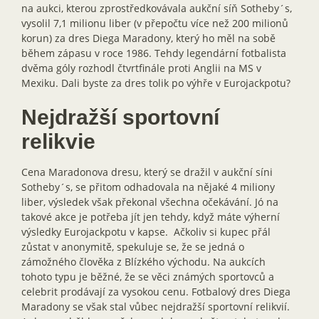
na aukci, kterou zprostředkovávala aukční síň Sotheby´s,
vysolil 7,1 milionu liber (v přepočtu více než 200 milionů
korun) za dres Diega Maradony, který ho měl na sobě
během zápasu v roce 1986. Tehdy legendární fotbalista
dvěma góly rozhodl čtvrtfinále proti Anglii na MS v
Mexiku. Dali byste za dres tolik po výhře v Eurojackpotu?
Nejdražší sportovní
relikvie
Cena Maradonova dresu, který se dražil v aukční síni
Sotheby´s, se přitom odhadovala na nějaké 4 miliony
liber, výsledek však překonal všechna očekávání. Jó na
takové akce je potřeba jít jen tehdy, když máte výherní
výsledky Eurojackpotu v kapse. Ačkoliv si kupec přál
zůstat v anonymitě, spekuluje se, že se jedná o
zámožného člověka z Blízkého východu. Na aukcích
tohoto typu je běžné, že se věci známých sportovců a
celebrit prodávají za vysokou cenu. Fotbalový dres Diega
Maradony se však stal vůbec nejdražší sportovní relikvií.