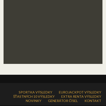
SPORTKA VÝSLEDKY
EUROJACKPOT VÝSLEDKY
ŠŤASTNÝCH 10 VÝSLEDKY
EXTRA RENTA VÝSLEDKY
NOVINKY
GENERÁTOR ČÍSEL
KONTAKT