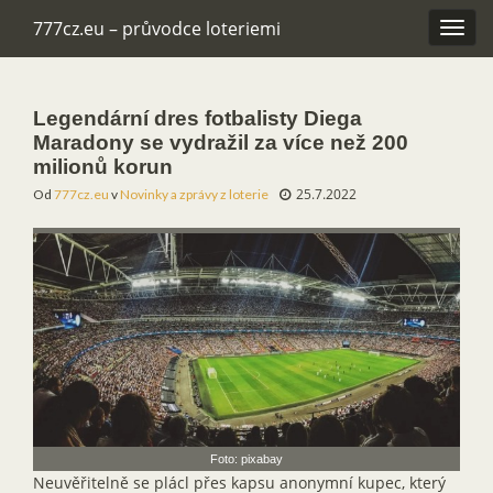
777cz.eu – průvodce loteriemi
Rozba
navig
Legendární dres fotbalisty Diega
Maradony se vydražil za více než 200
milionů korun
25.7.2022
Od
777cz.eu
v
Novinky a zprávy z loterie
Foto: pixabay
Neuvěřitelně se plácl přes kapsu anonymní kupec, který