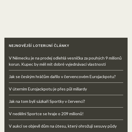
NEJNOVĚJŠÍ LOTERIJNÍ ČLÁNKY
V Německu je na prodej odlehlá vesnička za pouhých 9 milionů
korun. Kupec by měl mít dobré vyjednávací vlastnosti
Jak se českým hráčům dařilo v červencovém Eurojackpotu?
V úterním Eurojackpotu je přes půl miliardy
Jak na tom byli sázkaři Sportky v červenci?
V nedělní Sportce se hraje o 209 milionů!
V aukci se objevil dům na útesu, který ohrožují sesuvy půdy