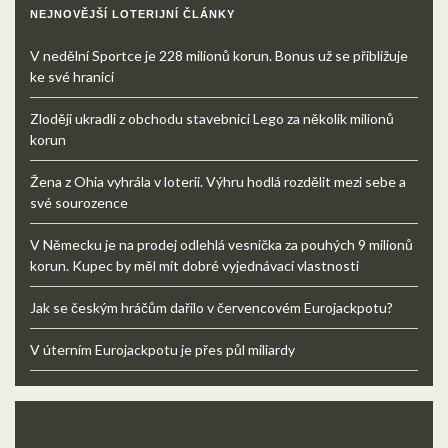
NEJNOVĚJŠÍ LOTERIJNÍ ČLÁNKY
V nedělní Sportce je 228 milionů korun. Bonus už se přibližuje
ke své hranici
Zloději ukradli z obchodu stavebnici Lego za několik milionů
korun
Žena z Ohia vyhrála v loterii. Výhru hodlá rozdělit mezi sebe a
své sourozence
V Německu je na prodej odlehlá vesnička za pouhých 9 milionů
korun. Kupec by měl mít dobré vyjednávací vlastnosti
Jak se českým hráčům dařilo v červencovém Eurojackpotu?
V úterním Eurojackpotu je přes půl miliardy