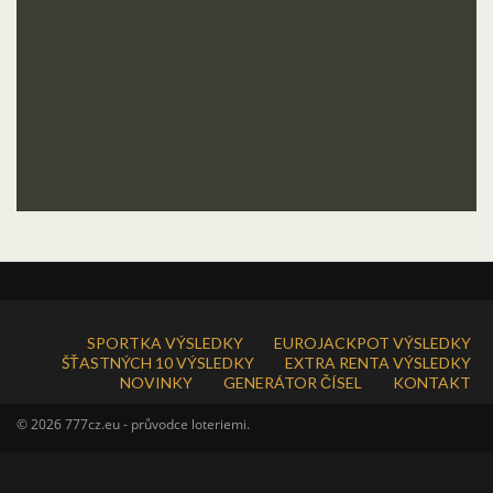
SPORTKA VÝSLEDKY
EUROJACKPOT VÝSLEDKY
ŠŤASTNÝCH 10 VÝSLEDKY
EXTRA RENTA VÝSLEDKY
NOVINKY
GENERÁTOR ČÍSEL
KONTAKT
© 2026 777cz.eu - průvodce loteriemi.