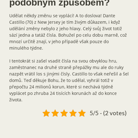
podobným způsobem?
Udělat někdy změnu se vyplácí! A to doslova! Dante
Castillo (70) z New Jersey je tím živým důkazem, i když
udělání změny nebylo z jeho hlavy. Celý svůj život totiž
sází jedna a tatáž čísla. Bohužel po celu dobu marně, což
mnozí určitě znají, v jeho případě však pouze do
minulého týdne.
I tentokrát si zašel vsadit čísla na svou obvyklou hru,
zaměstnanec na druhé straně přepážky mu ale do ruky
nazpět vrátil los s jinými čísly. Castillo to však neřešil a šel
domů. Teď děkuje Bohu, že to udělal, vyhrál totiž v
přepočtu 24 milionů korun, které si nechává týdně
vyplácet po zhruba 24 tisících korunách až do konce
života.
5/5 - (2 votes)