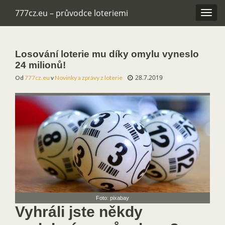
777cz.eu – průvodce loteriemi
Rozba
navig
Losování loterie mu díky omylu vyneslo
24 milionů!
28.7.2019
Od
777cz.eu
v
Novinky a zprávy z loterie
Foto: pixabay
Vyhráli jste někdy