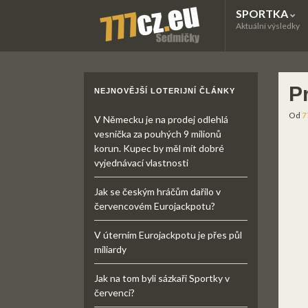
SPORTKA
Aktuální výsledky
P
NEJNOVĚJŠÍ LOTERIJNÍ ČLÁNKY
Od
7
V Německu je na prodej odlehlá
vesnička za pouhých 9 milionů
korun. Kupec by měl mít dobré
vyjednávací vlastnosti
Jak se českým hráčům dařilo v
červencovém Eurojackpotu?
V úterním Eurojackpotu je přes půl
miliardy
Jak na tom byli sázkaři Sportky v
červenci?