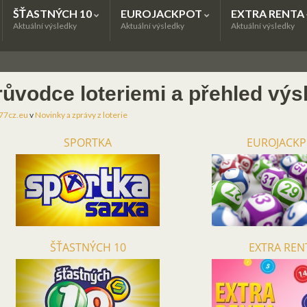
ŠŤASTNÝCH 10
EUROJACKPOT
EXTRA RENTA
Aktuální výsledky
Aktuální výsledky
Aktuální výsledky
růvodce loteriemi a přehled výs
77cz.eu
v
Novinky a zprávy z loterie
SPORTKA
EUROJACK
ŠŤASTNÝCH 10
EXTRA REN