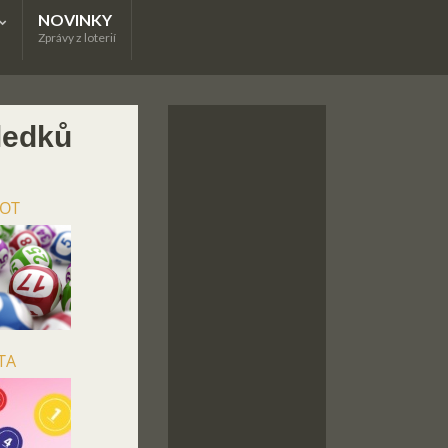
NOVINKY
Zprávy z loterií
ledků
POT
TA