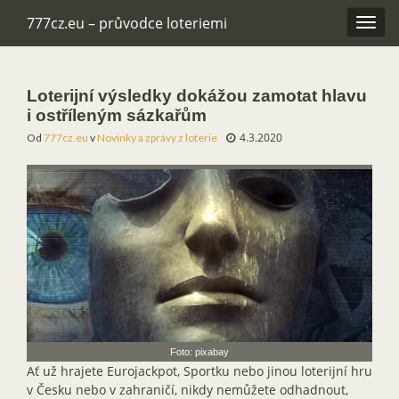
777cz.eu – průvodce loteriemi
Rozba
navig
Loterijní výsledky dokážou zamotat hlavu
i ostříleným sázkařům
4.3.2020
Od
777cz.eu
v
Novinky a zprávy z loterie
Foto: pixabay
Ať už hrajete Eurojackpot, Sportku nebo jinou loterijní hru
v Česku nebo v zahraničí, nikdy nemůžete odhadnout,