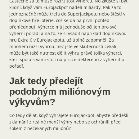
Částečně za to může roztržitost výherců. No zkuste si být
klidní, když vám Eurojackpot nadělí miliardy. Pak za to
jednoznačně může trefa do Superjackpotu nebo štěstí v
doplňkové hře loterie, což se dá na první pohled
přehlédnout. Výherce má jednoduše oči jen pro své
výherní pořadí a na to, že si vsadil například doplňkovou
hru Extra 6 v Eurojackpotu, už úplně zapomněl. Za
mnohem nižší výhrou, než jste ve skutečnosti čekali,
může být také nutnost dělit výhru právě tolika výherci,
kteří spolu s vámi stojí na příčce některého z výherního
pořadí.
Jak tedy předejít
podobným miliónovým
výkyvům?
Co tedy dělat, když vyhrajete Eurojackpot, abyste předešli
zklamání z reálné menší výhry nebo se ochránili před
šokem z nečekaných miliónů?