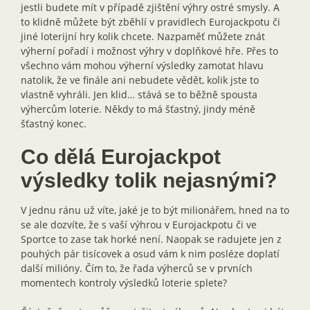
jestli budete mít v případě zjištění výhry ostré smysly. A
to klidně můžete být zběhlí v pravidlech Eurojackpotu či
jiné loterijní hry kolik chcete. Nazpaměť můžete znát
výherní pořadí i možnost výhry v doplňkové hře. Přes to
všechno vám mohou výherní výsledky zamotat hlavu
natolik, že ve finále ani nebudete vědět, kolik jste to
vlastně vyhráli. Jen klid… stává se to běžně spousta
výhercům loterie. Někdy to má šťastný, jindy méně
šťastný konec.
Co dělá Eurojackpot
výsledky tolik nejasnými?
V jednu ránu už víte, jaké je to být milionářem, hned na to
se ale dozvíte, že s vaší výhrou v Eurojackpotu či ve
Sportce to zase tak horké není. Naopak se radujete jen z
pouhých pár tisícovek a osud vám k nim posléze doplatí
další milióny. Čím to, že řada výherců se v prvních
momentech kontroly výsledků loterie splete?