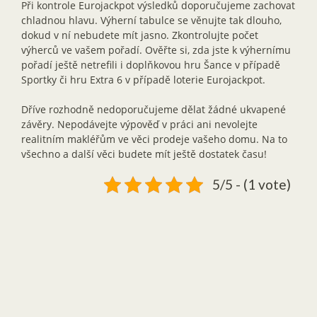
Při kontrole Eurojackpot výsledků doporučujeme zachovat
chladnou hlavu. Výherní tabulce se věnujte tak dlouho,
dokud v ní nebudete mít jasno. Zkontrolujte počet
výherců ve vašem pořadí. Ověřte si, zda jste k výhernímu
pořadí ještě netrefili i doplňkovou hru Šance v případě
Sportky či hru Extra 6 v případě loterie Eurojackpot.
Dříve rozhodně nedoporučujeme dělat žádné ukvapené
závěry. Nepodávejte výpověď v práci ani nevolejte
realitním makléřům ve věci prodeje vašeho domu. Na to
všechno a další věci budete mít ještě dostatek času!
5/5 - (1 vote)