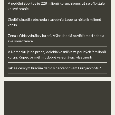
V nedělní Sportce je 228 milionů korun. Bonus už se přibližuje
ke své hranici
Zloději ukradli z obchodu stavebnici Lego za několik milionů
korun
Žena z Ohia vyhrála v loterii. Výhru hodlá rozdělit mezi sebe a
své sourozence
V Německu je na prodej odlehlá vesnička za pouhých 9 milionů
korun. Kupec by měl mít dobré vyjednávací vlastnosti
Jak se českým hráčům dařilo v červencovém Eurojackpotu?