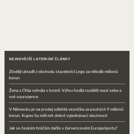
NEJNOVĚJŠÍ LOTERIJNÍ ČLÁNKY
Zloději ukradli z obchodu stavebnici Lego za několik milionů
korun
Žena z Ohia vyhrála v loterii. Výhru hodlá rozdělit mezi sebe a
své sourozence
V Německu je na prodej odlehlá vesnička za pouhých 9 milionů
korun. Kupec by měl mít dobré vyjednávací vlastnosti
Jak se českým hráčům dařilo v červencovém Eurojackpotu?