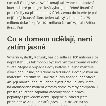
Čím dál častěji se ve světě konají tak zvané charitativní
loterie, které prodejem losů vybírají potřebné finanční
prostředky na předem daný účel. Cenou do loterie je pak
nejčastěji luxusní dům. Jeden takový (v hodnotě 4,75
milionu dolarů = přes 101 milionů korun) vyhrála Britka
Becca Pott.
Co s domem udělají, není
zatím jasné
Výherní výsledky Korunky vás do sídla za 100 milionů sice
nepřestěhují, i tak mohou být skvělým zpestřením vašeho
života. Stejně v případě Beccy Pottové a jejího manžela
vůbec není jasné, co s domem teď bude. Becca je nyní na
mateřské, předtím se však živila jako finanční analytička.
Ani její manžel není milionář, nýbrž pracuje jako účetní,
na dlouhodobé bydlení v tomto domě to tedy nevypadá. I
přesto, že loterie zaplatila všechny daně a právní
poplatky s převodem domu spojené a výherci ještě
přidala také 27 100 dolarů (přes 580 tisíc korun) na