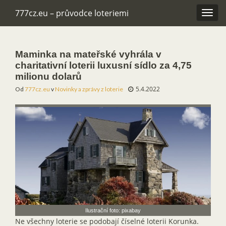
777cz.eu – průvodce loteriemi
Rozba
navig
Maminka na mateřské vyhrála v
charitativní loterii luxusní sídlo za 4,75
milionu dolarů
5.4.2022
Od
777cz.eu
v
Novinky a zprávy z loterie
Ilustrační foto: pixabay
Ne všechny loterie se podobají číselné loterii Korunka.