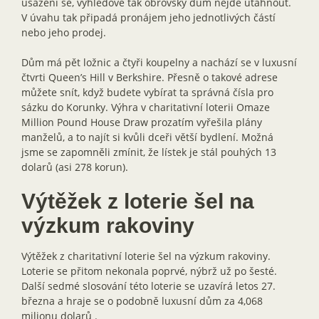
usazení se, výhledově tak obrovský dům nejde utáhnout.
V úvahu tak připadá pronájem jeho jednotlivých částí
nebo jeho prodej.
Dům má pět ložnic a čtyři koupelny a nachází se v luxusní
čtvrti Queen’s Hill v Berkshire. Přesně o takové adrese
můžete snít, když budete vybírat ta správná čísla pro
sázku do Korunky. Výhra v charitativní loterii Omaze
Million Pound House Draw prozatím vyřešila plány
manželů, a to najít si kvůli dceři větší bydlení. Možná
jsme se zapomněli zmínit, že lístek je stál pouhých 13
dolarů (asi 278 korun).
Výtěžek z loterie šel na
výzkum rakoviny
Výtěžek z charitativní loterie šel na výzkum rakoviny.
Loterie se přitom nekonala poprvé, nýbrž už po šesté.
Další sedmé slosování této loterie se uzavírá letos 27.
března a hraje se o podobně luxusní dům za 4,068
milionu dolarů .