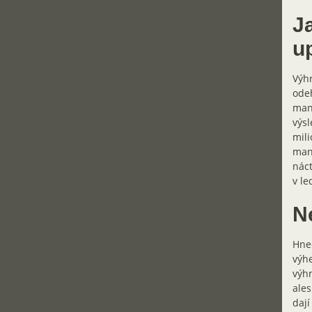
Ja
u
Výhr
odeh
manž
výsl
mili
manž
náct
v l
N
Hned
výhe
výhr
ales
dají