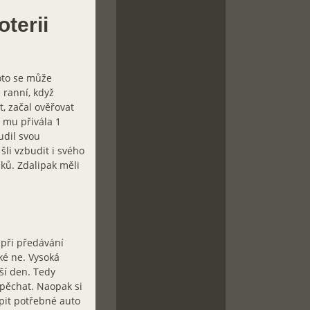
oterii
roto se může
 ranní, když
, začal ověřovat
 mu přivála 1
udil svou
šli vzbudit i svého
dků. Zdalipak měli
k při předávání
aké ne. Vysoká
ší den. Tedy
spěchat. Naopak si
upit potřebné auto