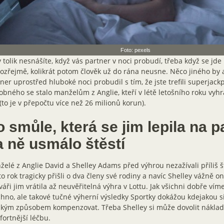
Foto: pexels
 tolik nesnášíte, když vás partner v noci probudí, třeba když se jde
zřejmě, kolikrát potom člověk už do rána neusne. Něco jiného by a
ner uprostřed hluboké noci probudil s tím, že jste trefili superjack
bného se stalo manželům z Anglie, kteří v létě letošního roku vyhrá
(to je v přepočtu více než 26 milionů korun).
 smůle, která se jim lepila na p
a ně usmálo štěstí
elé z Anglie David a Shelley Adams před výhrou nezažívali příliš 
o rok tragicky přišli o dva členy své rodiny a navíc Shelley vážně
váři jim vrátila až neuvěřitelná výhra v Lottu. Jak všichni dobře vím
hno, ale takové tučné výherní výsledky Sportky dokážou kdejakou s
kým způsobem kompenzovat. Třeba Shelley si může dovolit náklad
ortnější léčbu.