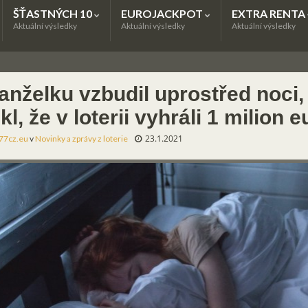
ŠŤASTNÝCH 10
EUROJACKPOT
EXTRA RENTA
Aktuální výsledky
Aktuální výsledky
Aktuální výsledky
nželku vzbudil uprostřed noci, 
kl, že v loterii vyhráli 1 milion e
23.1.2021
77cz.eu
v
Novinky a zprávy z loterie