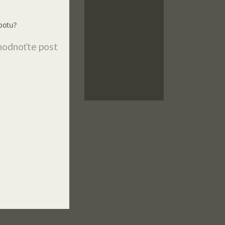
potu?
odnoťte post