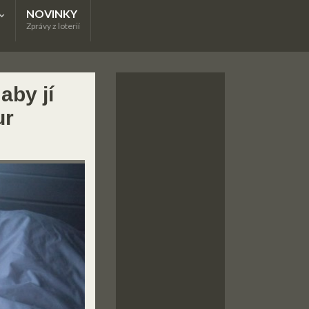
NOVINKY
Zprávy z loterií
aby jí
ur