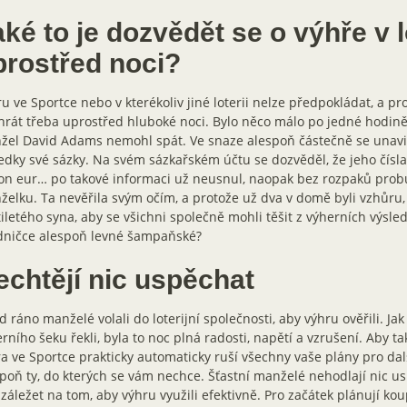
ké to je dozvědět se o výhře v l
prostřed noci?
u ve Sportce nebo v kterékoliv jiné loterii nelze předpokládat, a p
rát třeba uprostřed hluboké noci. Bylo něco málo po jedné hodině
el David Adams nemohl spát. Ve snaze alespoň částečně se unavit
edky své sázky. Na svém sázkařském účtu se dozvěděl, že jeho čísla
on eur… po takové informaci už neusnul, naopak bez rozpaků prob
elku. Ta nevěřila svým očím, a protože už dva v domě byli vzhůru, 
iletého syna, aby se všichni společně mohli těšit z výherních výsle
edničce alespoň levné šampaňské?
echtějí nic uspěchat
 ráno manželé volali do loterijní společnosti, aby výhru ověřili. Ja
rního šeku řekli, byla to noc plná radosti, napětí a vzrušení. Aby t
a ve Sportce prakticky automaticky ruší všechny vaše plány pro dal
poň ty, do kterých se vám nechce. Šťastní manželé nehodlají nic u
 záležet na tom, aby výhru využili efektivně. Pro začátek plánují ko