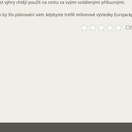
st výhry chtějí použít na cestu za svými vzdálenými příbuznými.
k by šlo plánování vám, kdybyste trefili milionové výsledky Eurojack
Oh