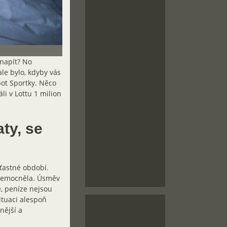
 napít? No
le bylo, kdyby vás
pot Sportky. Něco
li v Lottu 1 milion
aty, se
šťastné období.
 onemocněla. Úsměv
e, peníze nejsou
ituaci alespoň
nější a