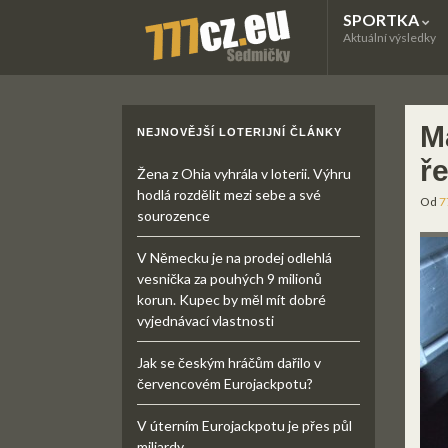
SPORTKA
Aktuální výsledky
Ma
NEJNOVĚJŠÍ LOTERIJNÍ ČLÁNKY
ře
Žena z Ohia vyhrála v loterii. Výhru
hodlá rozdělit mezi sebe a své
Od
7
sourozence
V Německu je na prodej odlehlá
vesnička za pouhých 9 milionů
korun. Kupec by měl mít dobré
vyjednávací vlastnosti
Jak se českým hráčům dařilo v
červencovém Eurojackpotu?
V úterním Eurojackpotu je přes půl
miliardy